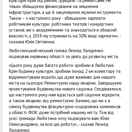
культури були під реконструкцією та ремонтами. Не
тільки збільшуємо фінансування на зміцнення
інфраструктури, а ще й закуповуємо музичні інструменти.
Також – з наступного року - збільшуємо зарплати
робітникам культури: робітники театрів і концертних
установ, які є академічними та знаходяться в обласній
власності, у 2019-му отримають на 30% вищі зарплати», -
сказала Юлія Світлична.
Люботинський міський голова Леонід Лазуренко
подякував керівнику області за увагу до розвитку міста.
«Цього року дуже багато роботи зробили в Люботині.
Крім будинку культури, зробили понад 2 км колектору та
відремонтували водогін, що дуже важливо для нашого
міста на сьогодні. Ремонтуємо нашу лікарню. Завершуємо
проектування будівництва нового садочка. Сподіваємося,
що наступного року нам вдасться цей садочок відкрити,
а також лікарню, яку ремонтуємо. Бачимо, що ми є в
списку будівництва фізкультурно-оздоровчих комплексів
у області. ФОК дуже потрібний нашому місту. Тож від
усієї громади Люботина хочу подякувати вам, Юліє
Олександрівно, за всю цю роботу», - сказав Леонід
Лазуренко.