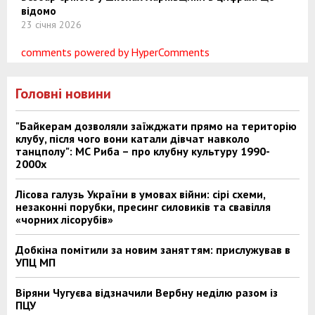
відомо
23 січня 2026
comments powered by HyperComments
Головні новини
"Байкерам дозволяли заїжджати прямо на територію
клубу, після чого вони катали дівчат навколо
танцполу": МС Риба – про клубну культуру 1990-
2000х
Лісова галузь України в умовах війни: сірі схеми,
незаконні порубки, пресинг силовиків та свавілля
«чорних лісорубів»
Добкіна помітили за новим заняттям: прислужував в
УПЦ МП
Віряни Чугуєва відзначили Вербну неділю разом із
ПЦУ