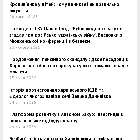
Кропив'янка у дітей: чому виникає і як правильно
лікувати
16 липня 2026
Президент СКУ Павло Грод: "Рубіо жодного разу не
згадав про російсько-українську війну". Висновки з
Мюнхенської конференції з безпеки
20 лютого 2026
Продовження "пенсійного скандалу": двоє посадовців
Харківської обласної прокуратури отримали понад 5
млн. грн
25 січня 2026
Історія протистояння харківського КДБ та
«ідеологічного» палія в селі Велика Данилівка
24 січня 2026
Платформа розвитку з Антоном Бахур: інвестиція в
покоління, яке відбудує країну
23 січня 2026
Безбар’єрність у школах Харківщини в цифрах: що