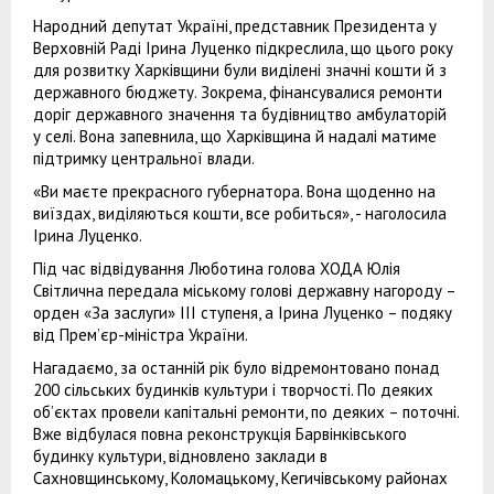
Народний депутат Україні, представник Президента у
Верховній Раді Ірина Луценко підкреслила, що цього року
для розвитку Харківщини були виділені значні кошти й з
державного бюджету. Зокрема, фінансувалися ремонти
доріг державного значення та будівництво амбулаторій
у селі. Вона запевнила, що Харківщина й надалі матиме
підтримку центральної влади.
«Ви маєте прекрасного губернатора. Вона щоденно на
виїздах, виділяються кошти, все робиться», - наголосила
Ірина Луценко.
Під час відвідування Люботина голова ХОДА Юлія
Світлична передала міському голові державну нагороду –
орден «За заслуги» ІІІ ступеня, а Ірина Луценко – подяку
від Прем’єр-міністра України.
Нагадаємо, за останній рік було відремонтовано понад
200 сільських будинків культури і творчості. По деяких
об’єктах провели капітальні ремонти, по деяких – поточні.
Вже відбулася повна реконструкція Барвінківського
будинку культури, відновлено заклади в
Сахновщинському, Коломацькому, Кегичівському районах