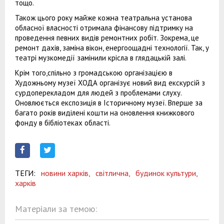
тощо.
Також цього року майже кожна театральна установа
обласної власності отримала фінансову підтримку на
проведення певних видів ремонтних робіт. Зокрема, це
ремонт дахів, заміна вікон, енергоощадні технології. Так, у
театрі музкомедії замінили крісла в глядацькій залі.
Крім того,спільно з громадською організацією в
Художньому музеї ХОДА організує новий вид екскурсій з
сурдоперекладом для людей з проблемами слуху.
Оновлюється експозиція в Історичному музеї. Вперше за
багато років виділені кошти на оновлення книжкового
фонду в бібліотеках області.
ТЕГИ:
новини харків,
світлична,
будинок культури,
харків
Матеріали за темою: