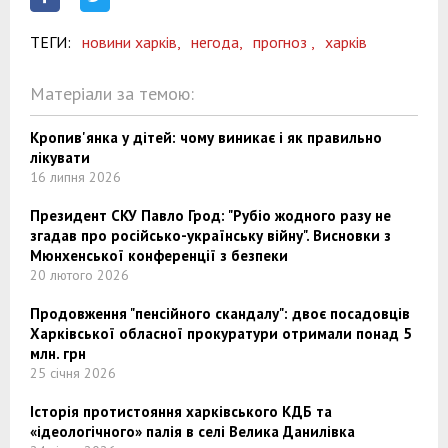
ТЕГИ:
новини харків,
негода,
прогноз ,
харків
Матеріали за темою:
Кропив'янка у дітей: чому виникає і як правильно
лікувати
16 липня 2026
Президент СКУ Павло Грод: "Рубіо жодного разу не
згадав про російсько-українську війну". Висновки з
Мюнхенської конференції з безпеки
20 лютого 2026
Продовження "пенсійного скандалу": двоє посадовців
Харківської обласної прокуратури отримали понад 5
млн. грн
25 січня 2026
Історія протистояння харківського КДБ та
«ідеологічного» палія в селі Велика Данилівка