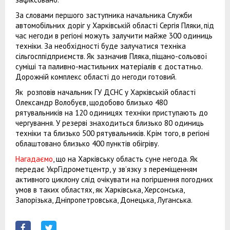
За словами першого заступника начальника Служби
автомобільних доріг у Харківській області Сергія Пляки, під
час негоди в регіоні можуть залучити майже 300 одиниць
техніки. За необхідності буде залучатися техніка
сільгосппідприємств. Як зазначив Пляка, піщано-сольової
суміші та паливно-мастильних матеріалів є достатньо.
Дорожній комплекс області до негоди готовий.
Як розповів начальник ГУ ДСНС у Харківській області
Олександр Волобуєв, щодобово близько 480
рятувальників на 120 одиницях техніки приступають до
чергування. У резерві знаходиться близько 80 одиниць
техніки та близько 500 рятувальників. Крім того, в регіоні
облаштовано близько 400 пунктів обігріву.
Нагадаємо
, що на Харківську область суне негода. Як
передає УкрГідрометцентр, у зв’язку з переміщенням
активного циклону слід очікувати на погіршення погодних
умов в таких областях, як Харківська, Херсонська,
Запорізька, Дніпропетровська, Донецька, Луганська.