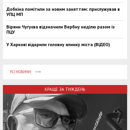
Добкіна помітили за новим заняттям: прислужував в
УПЦ МП
Віряни Чугуєва відзначили Вербну неділю разом із
ПЦУ
У Харкові відкрили головну ялинку міста (ВІДЕО)
УСІ НОВИНИ
КРАЩЕ ЗА ТИЖДЕНЬ