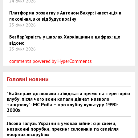
24 січня 2026
Платформа розвитку з Антоном Бахур: інвестиція в
покоління, яке відбудує країну
23 січня 2026
Безбар’єрність у школах Харківщини в цифрах: що
відомо
23 січня 2026
comments powered by HyperComments
Головні новини
"Байкерам дозволяли заїжджати прямо на територію
клубу, після чого вони катали дівчат навколо
танцполу": МС Риба – про клубну культуру 1990-
2000х
Лісова галузь України в умовах війни: сірі схеми,
незаконні порубки, пресинг силовиків та свавілля
«чорних лісорубів»