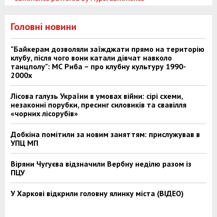
Головні новини
"Байкерам дозволяли заїжджати прямо на територію
клубу, після чого вони катали дівчат навколо
танцполу": МС Риба – про клубну культуру 1990-
2000х
Лісова галузь України в умовах війни: сірі схеми,
незаконні порубки, пресинг силовиків та свавілля
«чорних лісорубів»
Добкіна помітили за новим заняттям: прислужував в
УПЦ МП
Віряни Чугуєва відзначили Вербну неділю разом із
ПЦУ
У Харкові відкрили головну ялинку міста (ВІДЕО)