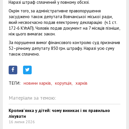
Наразі штраф сплачений у повному обсязі.
Окрім того, за адміністративне правопорушення
засуджено також депутата Вовчанської міської ради,
який несвоєчасно подав електронну декларацію (ч.1 ст.
172-6 КУпАП). Чоловік подав документ на 7 місяців пізніше,
ніж цього вимагає закон.
За порушення вимог фінансового контролю суд призначив
52–річному депутату 850 грн. штрафу. Наразі усю суму
також сплачено.
ТЕГИ:
новини харків,
корупція,
харків
Матеріали за темою:
Кропив'янка у дітей: чому виникає і як правильно
лікувати
16 липня 2026