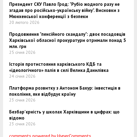
Президент СКУ Павло Грод: "Рубіо жодного разу не
згадав про російсько-українську війну". Висновки з
Мюнхенської конференції з безпеки
20 лютого 2026
Продовження "пенсійного скандалу": двоє посадовців
Харківської обласної прокуратури отримали понад 5
млн. грн
25 січня 2026
Історія протистояння харківського КДБ та
«ідеологічного» палія в селі Велика Данилівка
24 січня 2026
Платформа розвитку з Антоном Бахур: інвестиція в
покоління, яке відбудує країну
23 січня 2026
Безбар’єрність у школах Харківщини в цифрах: що
відомо
23 січня 2026
comments powered by HyperComments