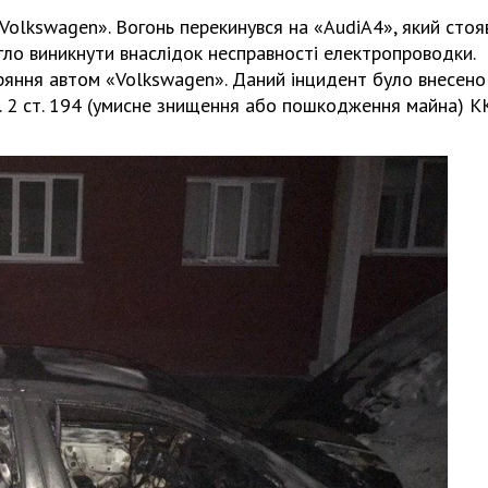
«Volkswagen». Вогонь перекинувся на «AudiA4», який стоя
огло виникнути внаслідок несправності електропроводки.
ряння автом «Volkswagen». Даний інцидент було внесено
. 2 ст. 194 (умисне знищення або пошкодження майна) К