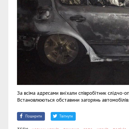
За всіма адресами виїхали співробітник слідчо-оп
Встановлюються обставини загорянь автомобілів
Поширити
Твітнути