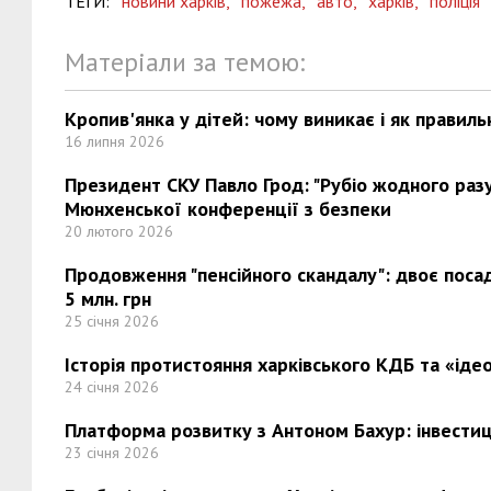
ТЕГИ:
новини харків,
пожежа,
авто,
харків,
поліція
Матеріали за темою:
Кропив'янка у дітей: чому виникає і як правиль
16 липня 2026
Президент СКУ Павло Грод: "Рубіо жодного разу 
Мюнхенської конференції з безпеки
20 лютого 2026
Продовження "пенсійного скандалу": двоє поса
5 млн. грн
25 січня 2026
Історія протистояння харківського КДБ та «ідео
24 січня 2026
Платформа розвитку з Антоном Бахур: інвестиці
23 січня 2026