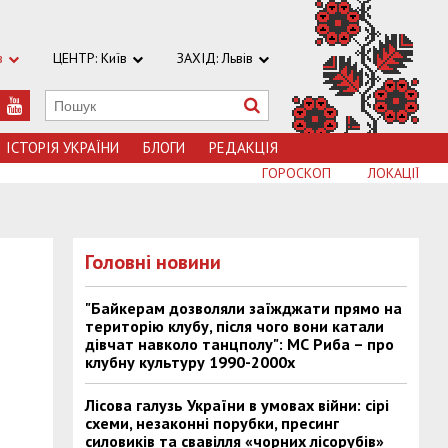
в
ЦЕНТР: Київ
ЗАХІД: Львів
ІСТОРІЯ УКРАЇНИ
БЛОГИ
РЕДАКЦІЯ
ГОРОСКОП
ЛОКАЦІЇ
Головні новини
"Байкерам дозволяли заїжджати прямо на
територію клубу, після чого вони катали
дівчат навколо танцполу": МС Риба – про
клубну культуру 1990-2000х
Лісова галузь України в умовах війни: сірі
схеми, незаконні порубки, пресинг
силовиків та свавілля «чорних лісорубів»