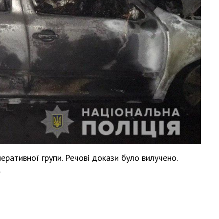
Харковом ширяться добрі вчи
еративної групи. Речові докази було вилучено.
.