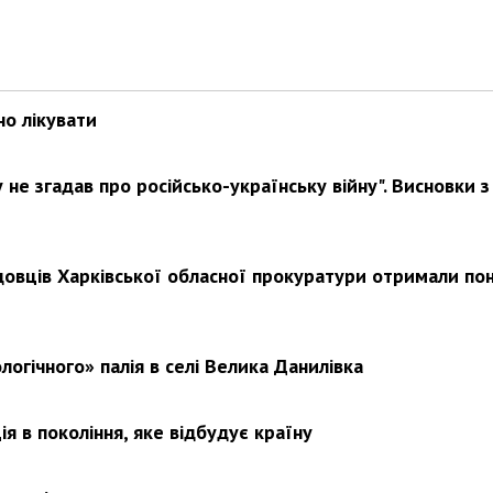
но лікувати
не згадав про російсько-українську війну". Висновки з
довців Харківської обласної прокуратури отримали по
логічного» палія в селі Велика Данилівка
я в покоління, яке відбудує країну