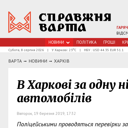
ГАРЯЧ
ВІДСІ
НОВИНИ
ПОЛІТИКА
ГРОШI
КР
о
Субота, 8 серпня 2026
|
У Харкові: 23
С
|
НБУ : USD 44.35 EUR 51.1
ВАРТА
НОВИНИ
ХАРКIВ
В Харкові за одну н
автомобілів
Вівторок, 19 березня 2019, 17:32
Поліцейськими проводяться перевірки з