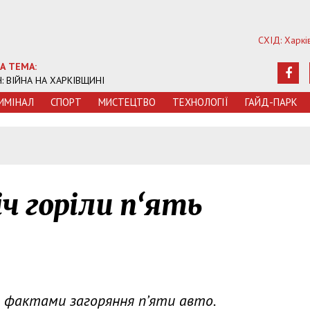
СХІД: Харкі
А ТЕМА:
Ч: ВІЙНА НА ХАРКІВЩИНІ
ИМIНАЛ
СПОРТ
МИСТЕЦТВО
ТЕХНОЛОГIЇ
ГАЙД-ПАРК
іч горіли п‘ять
а фактами загоряння п’яти авто.