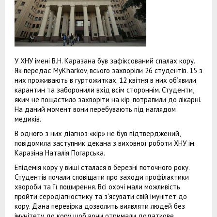
У ХНУ імені В.Н. Каразана був зафіксований спалах кору.
Як передає MyKharkov, всього захворіли 26 студентів. 15 з
них проживають в гуртожитках. 12 квітня в них об‘явили
карантин та заборонили вхід всім стороннім. Студенти,
яким не пощастило захворіти на кір, потрапили до лікарні.
На даний момент вони перебувають під наглядом
медиків.
В одного з них діагноз «кір» не був підтверджений,
повідомила заступник декана з виховної роботи ХНУ ім.
Каразіна Наталія Погарська.
Епідемія кору у виші сталася в березні поточного року.
Студентів почали сповіщати про заходи профілактики
хвороби та її поширення. Всі охочі мали можливість
пройти серодіагностику та з‘ясувати свій імунітет до
кору. Дана перевірка дозволить виявляти людей без
імунітету до кору щоб вони отримали додаткове