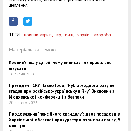
щеплення.
ТЕГИ:
новини харків,
кір,
виш,
харків,
хвороба
Матеріали за темою:
Кропив'янка у дітей: чому виникає і як правильно
лікувати
16 липня 2026
Президент СКУ Павло Грод: "Рубіо жодного разу не
згадав про російсько-українську війну". Висновки з
Мюнхенської конференції з безпеки
20 лютого 2026
Продовження "пенсійного скандалу": двоє посадовців
Харківської обласної прокуратури отримали понад 5
млн. грн