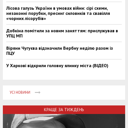
Лісова галузь України в умовах війни: сірі схеми,
незаконні порубки, пресинг силовиків та свавілля
«чорних лісорубів»
Добкіна помітили за новим заняттям: прислужував в
УПЦ МП
Віряни Чугуєва відзначили Вербну неділю разом із
ПЦУ
У Харкові відкрили головну ялинку міста (ВІДЕО)
УСІ НОВИНИ
КРАЩЕ ЗА ТИЖДЕНЬ