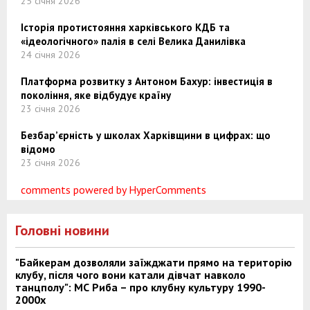
25 січня 2026
Історія протистояння харківського КДБ та
«ідеологічного» палія в селі Велика Данилівка
24 січня 2026
Платформа розвитку з Антоном Бахур: інвестиція в
покоління, яке відбудує країну
23 січня 2026
Безбар’єрність у школах Харківщини в цифрах: що
відомо
23 січня 2026
comments powered by HyperComments
Головні новини
"Байкерам дозволяли заїжджати прямо на територію
клубу, після чого вони катали дівчат навколо
танцполу": МС Риба – про клубну культуру 1990-
2000х