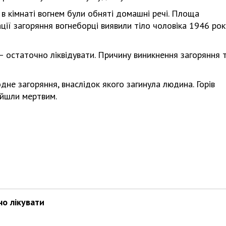
 в кімнаті вогнем були обняті домашні речі. Площа
дації загоряння вогнеборці виявили тіло чоловіка 1946 рок
– остаточно ліквідувати. Причину виникнення загоряння 
дне загоряння, внаслідок якого загинула людина. Горів
айшли мертвим.
но лікувати