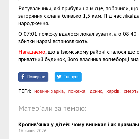
Рятувальники, які прибули на місце, побачили, що
загоряння склала близько 1,5 кв.м. Під час лікві
народження.
О 07:01 пожежу вдалося локалізувати, а о 08:40 
збитки наразі встановлюють.
Нагадаємо
, що в Ізюмському районі сталося ще о
приватний будинок, його власника вогнеборці зн
Поширити
Твітнути
ТЕГИ:
новини харків,
пожежа,
дсннс,
харків,
смерть
Матеріали за темою:
Кропив'янка у дітей: чому виникає і як правиль
16 липня 2026