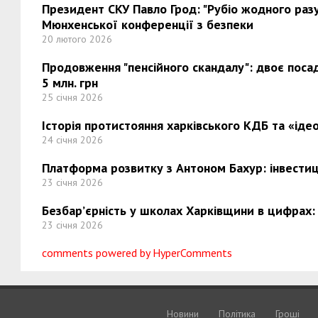
Президент СКУ Павло Грод: "Рубіо жодного разу 
Мюнхенської конференції з безпеки
20 лютого 2026
Продовження "пенсійного скандалу": двоє поса
5 млн. грн
25 січня 2026
Історія протистояння харківського КДБ та «ідео
24 січня 2026
Платформа розвитку з Антоном Бахур: інвестиці
23 січня 2026
Безбар’єрність у школах Харківщини в цифрах:
23 січня 2026
comments powered by HyperComments
Новини
Політика
Грошi