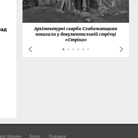
над
нки
Архітектурні скарби Слобожанщини
показали у документальній стрічці
«Стріха»
орія України
Блоги
Редакція