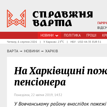
ГАРЯЧ
ВІДСІ
НОВИНИ
ПОЛІТИКА
ГРОШI
КР
о
Четвер, 6 серпня 2026
|
У Харкові: 23
С
|
НБУ : USD 44.35 EUR 51
ВАРТА
НОВИНИ
ХАРКIВ
На Харківщині по
пенсіонера
Понеділок, 22 квітня 2019, 14:32
У Вовчанському району внаслідок пожежі