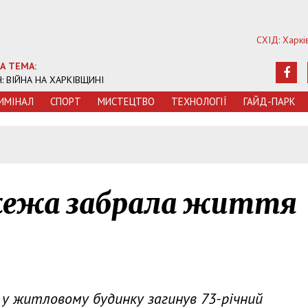
СХІД: Харкі
А ТЕМА:
Ч: ВІЙНА НА ХАРКІВЩИНІ
ИМIНАЛ
СПОРТ
МИСТЕЦТВО
ТЕХНОЛОГIЇ
ГАЙД-ПАРК
жежа забрала життя
 у житловому будинку загинув 73-річний