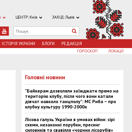
в
ЦЕНТР: Київ
ЗАХІД: Львів
ІСТОРІЯ УКРАЇНИ
БЛОГИ
РЕДАКЦІЯ
ГОРОСКОП
ЛОКАЦІЇ
Головні новини
"Байкерам дозволяли заїжджати прямо на
територію клубу, після чого вони катали
дівчат навколо танцполу": МС Риба – про
клубну культуру 1990-2000х
Лісова галузь України в умовах війни: сірі
схеми, незаконні порубки, пресинг
силовиків та свавілля «чорних лісорубів»