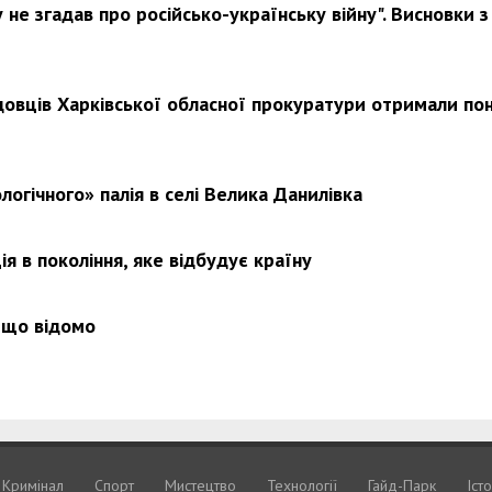
не згадав про російсько-українську війну". Висновки з
довців Харківської обласної прокуратури отримали по
Харковом ширяться добрі вчи
логічного» палія в селі Велика Данилівка
я в покоління, яке відбудує країну
 що відомо
Кримiнал
Спорт
Мистецтво
Технологiї
Гайд-Парк
Іст