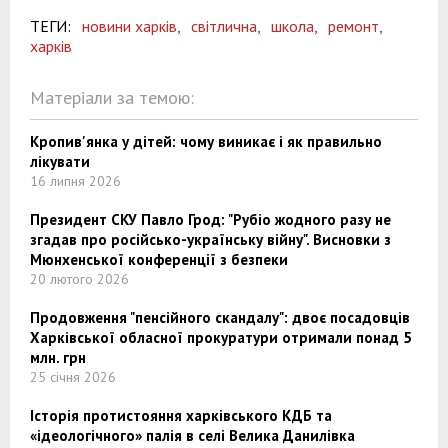
ТЕГИ:
новини харків,
світлична,
школа,
ремонт,
харків
Матеріали за темою:
Кропив'янка у дітей: чому виникає і як правильно
лікувати
16 липня 2026
Президент СКУ Павло Грод: "Рубіо жодного разу не
згадав про російсько-українську війну". Висновки з
Мюнхенської конференції з безпеки
20 лютого 2026
Продовження "пенсійного скандалу": двоє посадовців
Харківської обласної прокуратури отримали понад 5
млн. грн
25 січня 2026
Історія протистояння харківського КДБ та
«ідеологічного» палія в селі Велика Данилівка