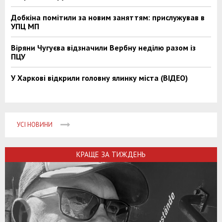
Добкіна помітили за новим заняттям: прислужував в
УПЦ МП
Віряни Чугуєва відзначили Вербну неділю разом із
ПЦУ
У Харкові відкрили головну ялинку міста (ВІДЕО)
УСІ НОВИНИ
КРАЩЕ ЗА ТИЖДЕНЬ