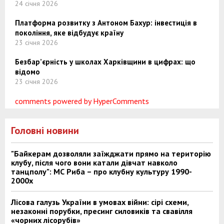
24 січня 2026
Платформа розвитку з Антоном Бахур: інвестиція в
покоління, яке відбудує країну
23 січня 2026
Безбар’єрність у школах Харківщини в цифрах: що
відомо
23 січня 2026
comments powered by HyperComments
Головні новини
"Байкерам дозволяли заїжджати прямо на територію
клубу, після чого вони катали дівчат навколо
танцполу": МС Риба – про клубну культуру 1990-
2000х
Лісова галузь України в умовах війни: сірі схеми,
незаконні порубки, пресинг силовиків та свавілля
«чорних лісорубів»