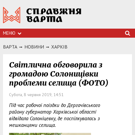
МЕНЮ
ВАРТА
НОВИНИ
ХАРКIВ
Світлична обговорила з
громадою Солоницівки
проблеми селища (ФОТО)
Субота, 8 червня 2019, 14:51
Під час робочої поїздки до Дергачівського
району губернатор Харківської області
відвідала Солоніцевку, де поспілкувалась з
мешканцями селища.