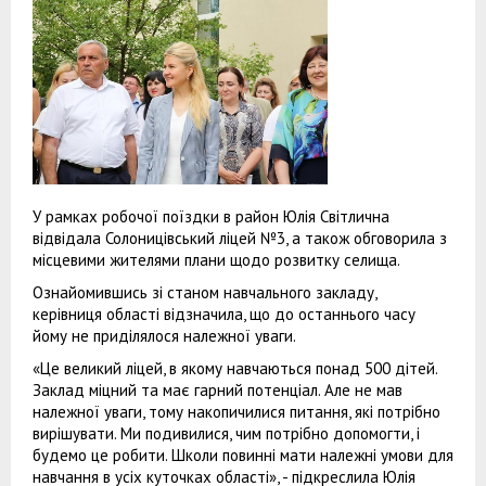
У рамках робочої поїздки в район Юлія Світлична
відвідала Солоницівський ліцей №3, а також обговорила з
місцевими жителями плани щодо розвитку селища.
Ознайомившись зі станом навчального закладу,
керівниця області відзначила, що до останнього часу
йому не приділялося належної уваги.
«Це великий ліцей, в якому навчаються понад 500 дітей.
Заклад міцний та має гарний потенціал. Але не мав
належної уваги, тому накопичилися питання, які потрібно
вирішувати. Ми подивилися, чим потрібно допомогти, і
будемо це робити. Школи повинні мати належні умови для
навчання в усіх куточках області», - підкреслила Юлія