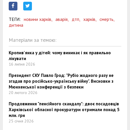
ТЕГИ:
новини харків,
аварія,
дтп,
харків,
смерть,
дитина
Матеріали за темою:
Кропив'янка у дітей: чому виникає і як правильно
лікувати
16 липня 2026
Президент СКУ Павло Грод: "Рубіо жодного разу не
згадав про російсько-українську війну". Висновки з
Мюнхенської конференції з безпеки
20 лютого 2026
Продовження "пенсійного скандалу": двоє посадовців
Харківської обласної прокуратури отримали понад 5
млн. грн
25 січня 2026