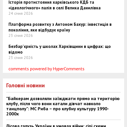
Історія протистояння харківського КДБ та
«ідеологічного» палія в селі Велика Данилівка
24 січня 2026
Платформа розвитку з Антоном Бахур: інвестиція в
покоління, яке відбудує країну
23 січня 2026
Безбар’єрність у школах Харківщини в цифрах: що
відомо
23 січня 2026
comments powered by HyperComments
Головні новини
"Байкерам дозволяли заїжджати прямо на територію
клубу, після чого вони катали дівчат навколо
танцполу": МС Риба – про клубну культуру 1990-
2000х
Лісова галузь України в умовах війни: сірі схеми,