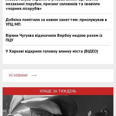
незаконні порубки, пресинг силовиків та свавілля
«чорних лісорубів»
Добкіна помітили за новим заняттям: прислужував в
УПЦ МП
Віряни Чугуєва відзначили Вербну неділю разом із
ПЦУ
У Харкові відкрили головну ялинку міста (ВІДЕО)
УСІ НОВИНИ
КРАЩЕ ЗА ТИЖДЕНЬ