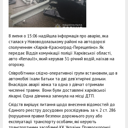
8 липня о 15:06 надійшла інформація про аварію, яка
сталася у Нововодолазькому районі на автодорозі
сполученням «Харків-Красноград-Перещепіно». Як
передає Відділ комунікації поліції Харківської області,
авто «Renault», який керував 31-річний водій, наїхав на
огорожу.
Співробітники слідчо-оперативної групи встановили, що в
автомобілі їхали батьки та дві дев‘ятирічні доньки.
Внаслідок аварії жінка та одна з дівчат отримали
численні травми. Вони були доставлені харківської
лікарні. Одна дівчинка загинула на місці ДТП.
Слідств вирішує питання щодо внесення відомостей до
Єдиного реєстру досудових розслідувань за ч. 2 ст. 286
(порушення правил безпеки дорожнього руху або
експлуатації транспорту особами, які керують
транспортними засобами) КК України. Правоохоронці