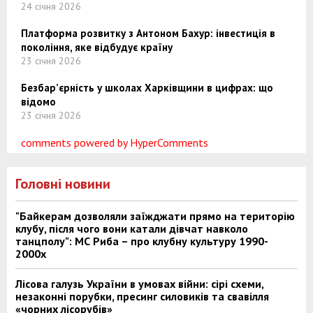
24 січня 2026
Платформа розвитку з Антоном Бахур: інвестиція в
покоління, яке відбудує країну
23 січня 2026
Безбар’єрність у школах Харківщини в цифрах: що
відомо
23 січня 2026
comments powered by HyperComments
Головні новини
"Байкерам дозволяли заїжджати прямо на територію
клубу, після чого вони катали дівчат навколо
танцполу": МС Риба – про клубну культуру 1990-
2000х
Лісова галузь України в умовах війни: сірі схеми,
незаконні порубки, пресинг силовиків та свавілля
«чорних лісорубів»