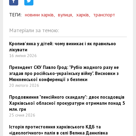
ТЕГИ:
новини харків,
вулиця,
харків,
транспорт
Матеріали за темою:
Кропив'янка у дітей: чому виникає і як правильно
лікувати
16 липня 2026
Президент СКУ Павло Грод: "Рубіо жодного разу не
згадав про російсько-українську війну". Висновки з
Мюнхенської конференції з безпеки
20 лютого 2026
Продовження "пенсійного скандалу": двоє посадовців
Харківської обласної прокуратури отримали понад 5
млн. грн
25 січня 2026
Історія протистояння харківського КДБ та
«ідеологічного» палія в селі Велика Данилівка