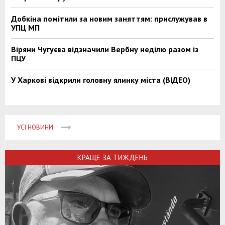
Добкіна помітили за новим заняттям: прислужував в
УПЦ МП
Віряни Чугуєва відзначили Вербну неділю разом із
ПЦУ
У Харкові відкрили головну ялинку міста (ВІДЕО)
УСІ НОВИНИ
КРАЩЕ ЗА ТИЖДЕНЬ