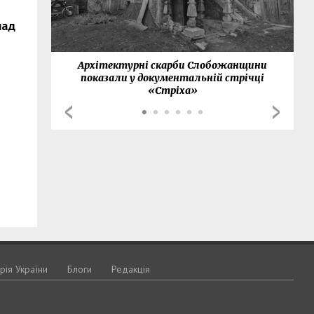
над
нки
Архітектурні скарби Слобожанщини
показали у документальній стрічці
«Стріха»
орія України
Блоги
Редакція