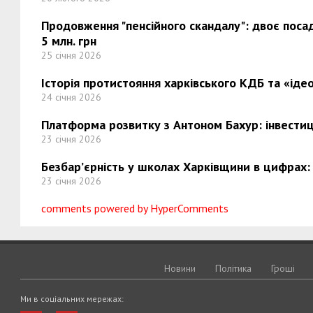
Продовження "пенсійного скандалу": двоє поса
5 млн. грн
25 січня 2026
Історія протистояння харківського КДБ та «ідео
24 січня 2026
Платформа розвитку з Антоном Бахур: інвестиці
23 січня 2026
Безбар’єрність у школах Харківщини в цифрах:
23 січня 2026
comments powered by HyperComments
Новини
Політика
Грошi
Ми в соціальних мережах: