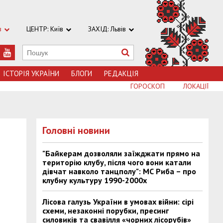
в
ЦЕНТР: Київ
ЗАХІД: Львів
ІСТОРІЯ УКРАЇНИ
БЛОГИ
РЕДАКЦІЯ
ГОРОСКОП
ЛОКАЦІЇ
Головні новини
"Байкерам дозволяли заїжджати прямо на
територію клубу, після чого вони катали
дівчат навколо танцполу": МС Риба – про
клубну культуру 1990-2000х
Лісова галузь України в умовах війни: сірі
схеми, незаконні порубки, пресинг
силовиків та свавілля «чорних лісорубів»