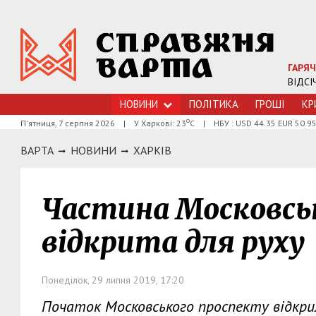
ГАРЯЧ
ВІДСІ
НОВИНИ
ПОЛІТИКА
ГРОШI
КР
о
П'ятниця, 7 серпня 2026
|
У Харкові: 23
С
|
НБУ : USD 44.35 EUR 50.9
ВАРТА
НОВИНИ
ХАРКIВ
Частина Московсь
відкрита для руху
Понеділок, 29 липня 2019, 17:20
Початок Московського проспекту відкри