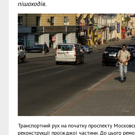
пішоходів.
Транспортний рух на початку проспекту Московськ
реконструкції проїжджої частини. До цього ремо