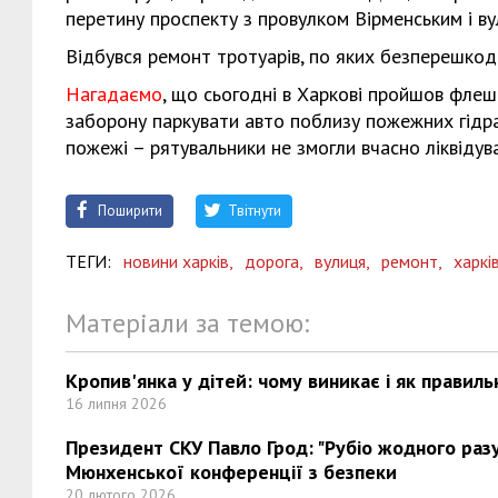
перетину проспекту з провулком Вірменським і 
Відбувся ремонт тротуарів, по яких безперешкод
Нагадаємо
, що сьогодні в Харкові пройшов флеш
заборону паркувати авто поблизу пожежних гідран
пожежі – рятувальники не змогли вчасно ліквідув
Поширити
Твітнути
ТЕГИ:
новини харків,
дорога,
вулиця,
ремонт,
харкі
Матеріали за темою:
Кропив'янка у дітей: чому виникає і як правиль
16 липня 2026
Президент СКУ Павло Грод: "Рубіо жодного разу 
Мюнхенської конференції з безпеки
20 лютого 2026