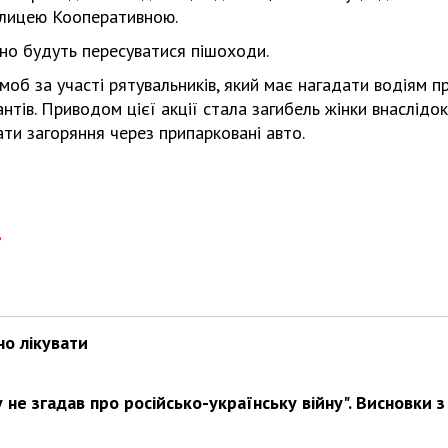
вулицею Кооперативною.
но будуть пересуватися пішоходи.
моб за участі рятувальників, який має нагадати водіям п
тів. Приводом цієї акції стала загибель жінки внаслідок
ати загоряння через припарковані авто.
в
но лікувати
не згадав про російсько-українську війну". Висновки з