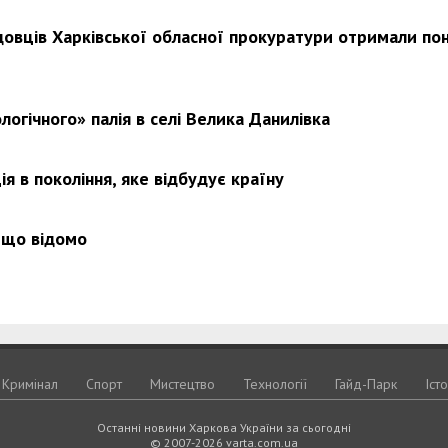
довців Харківської обласної прокуратури отримали по
Харковом ширяться добрі вчи
логічного» палія в селі Велика Данилівка
я в покоління, яке відбудує країну
 що відомо
Кримiнал
Спорт
Мистецтво
Технологiї
Гайд-Парк
Іст
Останні новини Харкова України за сьогодні
© 2007-2026 varta.com.ua