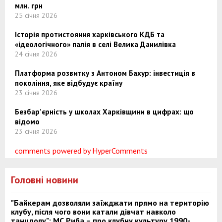
млн. грн
25 січня 2026
Історія протистояння харківського КДБ та
«ідеологічного» палія в селі Велика Данилівка
24 січня 2026
Платформа розвитку з Антоном Бахур: інвестиція в
покоління, яке відбудує країну
23 січня 2026
Безбар’єрність у школах Харківщини в цифрах: що
відомо
23 січня 2026
comments powered by HyperComments
Головні новини
"Байкерам дозволяли заїжджати прямо на територію
клубу, після чого вони катали дівчат навколо
танцполу": МС Риба – про клубну культуру 1990-