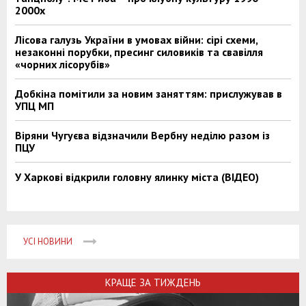
2000х
Лісова галузь України в умовах війни: сірі схеми,
незаконні порубки, пресинг силовиків та свавілля
«чорних лісорубів»
Добкіна помітили за новим заняттям: прислужував в
УПЦ МП
Віряни Чугуєва відзначили Вербну неділю разом із
ПЦУ
У Харкові відкрили головну ялинку міста (ВІДЕО)
УСІ НОВИНИ
КРАЩЕ ЗА ТИЖДЕНЬ