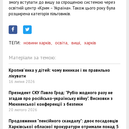
змогу вступати до вишу за спрощеною системою через
освітній центр «Крим – Україна». Також цього року була
розширена категорія пільговиків.
ТЕГИ:
новини харків,
освіта,
виші,
харків
Матеріали за темою:
Кропив'янка у дітей: чому виникає і як правильно
лікувати
16 липня 2026
Президент СКУ Павло Грод: "Рубіо жодного разу не
згадав про російсько-українську війну". Висновки з
Мюнхенської конференції з безпеки
20 лютого 2026
Продовження "пенсійного скандалу": двоє посадовців
Харківської обласної прокуратури отримали понад 5