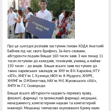
Про це сьогодні розповів заступник голови ХОДА Анатолій
Бабічев під час свого брифінгу. За його словами,
абітурієнти подали більше 160 тисяч заяв. З них понад 11
тисяч потупили до коледжів, технікумів, училищ, а майже
150 тисяч – до вишів. Бльше всього заяв поступило до
таких харківських закладів, як ХНУ ім. В.Н. Каразіна, НТУ
«ХПІ», ХНЕУ ім. С. Кузнеця, НЮУ ім. Я. Мудрого, ХНУРЕ,
ХНУМГ ім. О.М.Бекетова, НАУ ім. М.Є.Жуковського «ХАІ»,
ХНПУ ім. Г.С. Сковороди.
Більше всього абітурієнти надають перевагу праву,
філології, фармації та промисловій фармації, медицині,
менеджменту, комп’ютерним наукам та комп’ютерній
інженерії. Мешканці тимчасово окупованого Криму мали