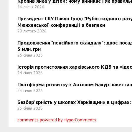
Кропив'янка у дітей: чому виникає і як правиль
16 липня 2026
Президент СКУ Павло Грод: "Рубіо жодного разу 
Мюнхенської конференції з безпеки
20 лютого 2026
Продовження "пенсійного скандалу": двоє поса
5 млн. грн
25 січня 2026
Історія протистояння харківського КДБ та «ідео
24 січня 2026
Платформа розвитку з Антоном Бахур: інвестиці
23 січня 2026
Безбар’єрність у школах Харківщини в цифрах:
23 січня 2026
comments powered by HyperComments