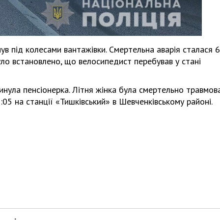
Харковом ширяться добрі вчи
ув під колесами вантажівки. Смертельна аварія сталася 6
уло встановлено, що велосипедист перебував у стані
гинула пенсіонерка. Літня жінка була смертельно травмов
05 на станції «Тишківський» в Шевченківському районі.