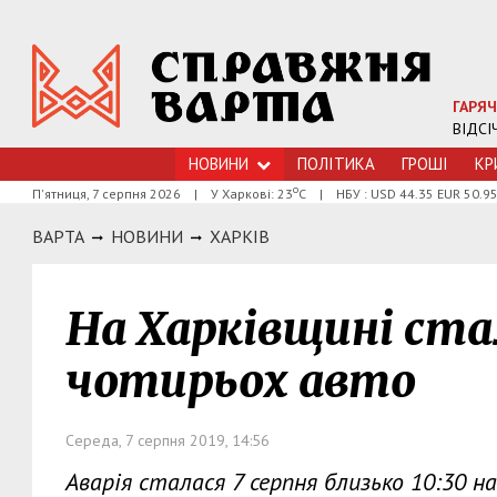
ГАРЯЧ
ВІДСІ
НОВИНИ
ПОЛІТИКА
ГРОШI
КР
о
П'ятниця, 7 серпня 2026
|
У Харкові: 23
С
|
НБУ : USD 44.35 EUR 50.9
ВАРТА
НОВИНИ
ХАРКIВ
На Харківщині ст
чотирьох авто
Середа, 7 серпня 2019, 14:56
Аварія сталася 7 серпня близько 10:30 н