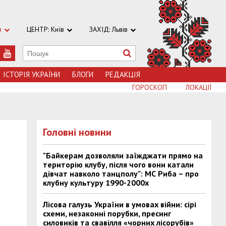
в
ЦЕНТР: Київ
ЗАХІД: Львів
ІСТОРІЯ УКРАЇНИ
БЛОГИ
РЕДАКЦІЯ
ГОРОСКОП
ЛОКАЦІЇ
Головні новини
"Байкерам дозволяли заїжджати прямо на
територію клубу, після чого вони катали
дівчат навколо танцполу": МС Риба – про
клубну культуру 1990-2000х
Лісова галузь України в умовах війни: сірі
схеми, незаконні порубки, пресинг
силовиків та свавілля «чорних лісорубів»