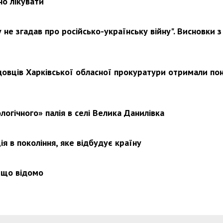
но лікувати
не згадав про російсько-українську війну". Висновки з
довців Харківської обласної прокуратури отримали по
логічного» палія в селі Велика Данилівка
я в покоління, яке відбудує країну
 що відомо