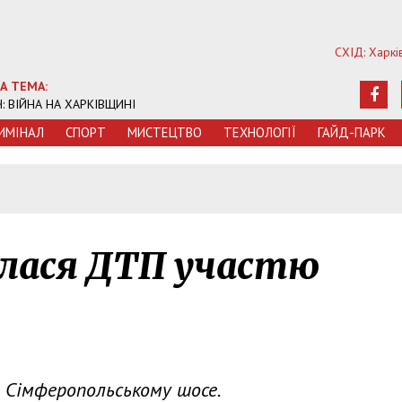
СХІД: Харкі
А ТЕМА:
Ч: ВІЙНА НА ХАРКІВЩИНІ
ИМIНАЛ
СПОРТ
МИСТЕЦТВО
ТЕХНОЛОГIЇ
ГАЙД-ПАРК
5
алася ДТП участю
а Сімферопольському шосе.