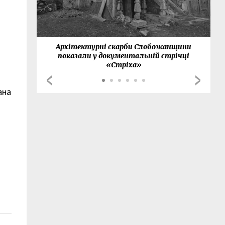
нки
Архітектурні скарби Слобожанщини
показали у документальній стрічці
«Стріха»
ана