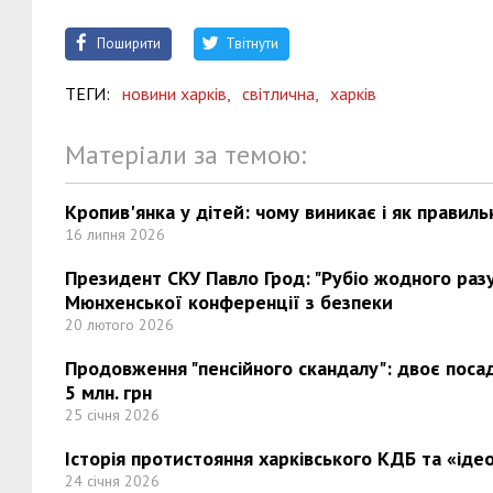
Поширити
Твітнути
ТЕГИ:
новини харків,
світлична,
харків
Матеріали за темою:
Кропив'янка у дітей: чому виникає і як правиль
16 липня 2026
Президент СКУ Павло Грод: "Рубіо жодного разу 
Мюнхенської конференції з безпеки
20 лютого 2026
Продовження "пенсійного скандалу": двоє поса
5 млн. грн
25 січня 2026
Історія протистояння харківського КДБ та «ідео
24 січня 2026