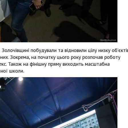
Харковом ширяться добрі вчи
 Золочівщині побудували та відновили цілу низку об’єкті
рних. Зокрема, на початку цього року розпочав роботу
кс. Також на фінішну пряму виходить масштабна
чної школи.