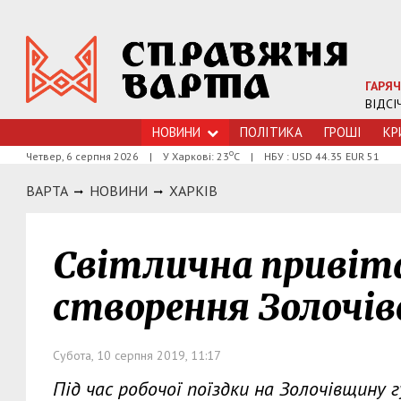
ГАРЯЧ
ВІДСІ
НОВИНИ
ПОЛІТИКА
ГРОШI
КР
о
Четвер, 6 серпня 2026
|
У Харкові: 23
С
|
НБУ : USD 44.35 EUR 51
ВАРТА
НОВИНИ
ХАРКIВ
Світлична привіта
створення Золочів
Субота, 10 серпня 2019, 11:17
Під час робочої поїздки на Золочівщину 