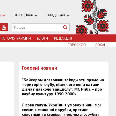
в
ЦЕНТР: Київ
ЗАХІД: Львів
ІСТОРІЯ УКРАЇНИ
БЛОГИ
РЕДАКЦІЯ
ГОРОСКОП
ЛОКАЦІЇ
Головні новини
"Байкерам дозволяли заїжджати прямо на
територію клубу, після чого вони катали
дівчат навколо танцполу": МС Риба – про
клубну культуру 1990-2000х
Лісова галузь України в умовах війни: сірі
схеми, незаконні порубки, пресинг
силовиків та свавілля «чорних лісорубів»