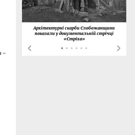
нки
Архітектурні скарби Слобожанщини
показали у документальній стрічці
«Стріха»
в –