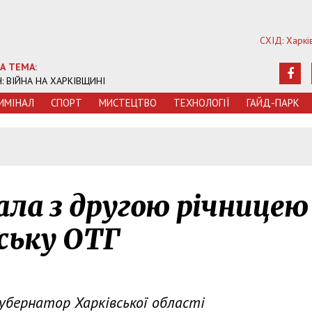
СХІД: Харкі
А ТЕМА:
Ч: ВІЙНА НА ХАРКІВЩИНІ
ИМIНАЛ
СПОРТ
МИСТЕЦТВО
ТЕХНОЛОГIЇ
ГАЙД-ПАРК
ла з другою річницею
ську ОТГ
губернатор Харківської області