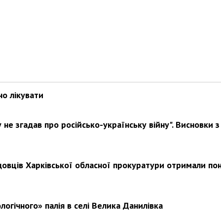
но лікувати
не згадав про російсько-українську війну". Висновки з
довців Харківської обласної прокуратури отримали по
логічного» палія в селі Велика Данилівка