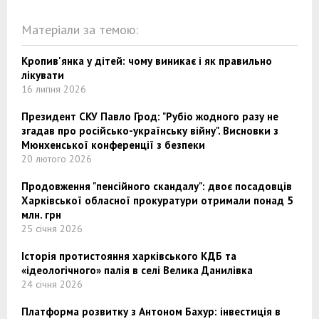
Матеріали за темою:
Кропив'янка у дітей: чому виникає і як правильно
лікувати
16 липня 2026
Президент СКУ Павло Грод: "Рубіо жодного разу не
згадав про російсько-українську війну". Висновки з
Мюнхенської конференції з безпеки
20 лютого 2026
Продовження "пенсійного скандалу": двоє посадовців
Харківської обласної прокуратури отримали понад 5
млн. грн
25 січня 2026
Історія протистояння харківського КДБ та
«ідеологічного» палія в селі Велика Данилівка
24 січня 2026
Платформа розвитку з Антоном Бахур: інвестиція в