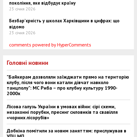
покоління, яке відбудує країну
23 січня 2026
Безбар’єрність у школах Харківщини в цифрах: що
відомо
23 січня 2026
comments powered by HyperComments
Головні новини
"Байкерам дозволяли заїжджати прямо на територію
клубу, після чого вони катали дівчат навколо
танцполу": МС Риба – про клубну культуру 1990-
2000х
Лісова галузь України в умовах війни: сірі схеми,
незаконні порубки, пресинг силовиків та свавілля
«чорних лісорубів»
Добкіна помітили за новим заняттям: прислужував в
УПЦ МП