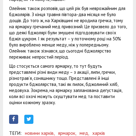
Олейник також розповів, що цей рік був неврожайним для
бджолярів. З кінця травня півтора-два місяця не було
дощів. До того ж, на Харківщині не вродила гречка, тому
на ярмарку гречаний мед привозний. Це призвело до того,
що деякі бджолярі були змушені підгодовувати своїх
бджіл цукром. І як результат – у поточному році на 50%
було вироблено менше меду, ніж у попередньому.
Олейник також зізнався, що сьогодні бджолярство
переживає непростий період.
Що стосується самого ярмарку, то тут будуть
представлені різні види меду – з акації, липи, гречки,
різнотрав‘я, соняшнику тощо. Представлені й інші
продукти бджолярства, такі як пилок, бджолиний хліб,
медовуха. Зокрема, на ярмарку запланована дегустація,
коли всі охочі можуть скуштувати мед та поставити
оцінки кожному зразку.
ТЕГИ:
новини харків,
ярмарок,
мед,
харків