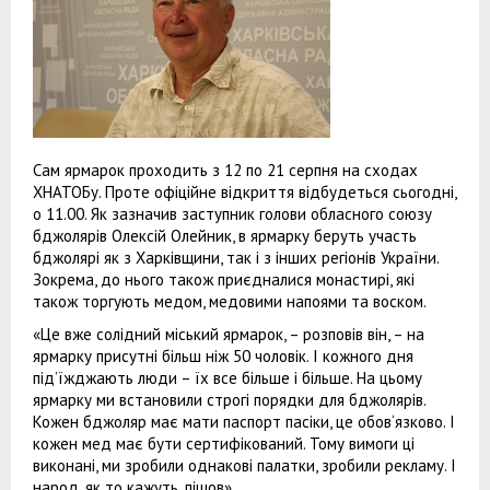
Сам ярмарок проходить з 12 по 21 серпня на сходах
ХНАТОБу. Проте офіційне відкриття відбудеться сьогодні,
о 11.00. Як зазначив заступник голови обласного союзу
бджолярів Олексій Олейник, в ярмарку беруть участь
бджолярі як з Харківщини, так і з інших регіонів України.
Зокрема, до нього також приєдналися монастирі, які
також торгують медом, медовими напоями та воском.
«Це вже солідний міський ярмарок, – розповів він, – на
ярмарку присутні більш ніж 50 чоловік. І кожного дня
під’їжджають люди – їх все більше і більше. На цьому
ярмарку ми встановили строгі порядки для бджолярів.
Кожен бджоляр має мати паспорт пасіки, це обов‘язково. І
кожен мед має бути сертифікований. Тому вимоги ці
виконані, ми зробили однакові палатки, зробили рекламу. І
народ, як то кажуть, пішов».