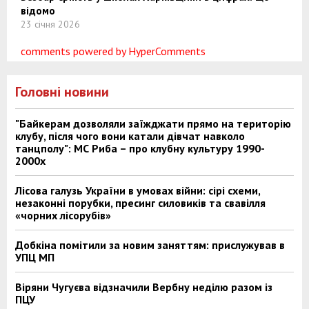
відомо
23 січня 2026
comments powered by HyperComments
Головні новини
"Байкерам дозволяли заїжджати прямо на територію
клубу, після чого вони катали дівчат навколо
танцполу": МС Риба – про клубну культуру 1990-
2000х
Лісова галузь України в умовах війни: сірі схеми,
незаконні порубки, пресинг силовиків та свавілля
«чорних лісорубів»
Добкіна помітили за новим заняттям: прислужував в
УПЦ МП
Віряни Чугуєва відзначили Вербну неділю разом із
ПЦУ