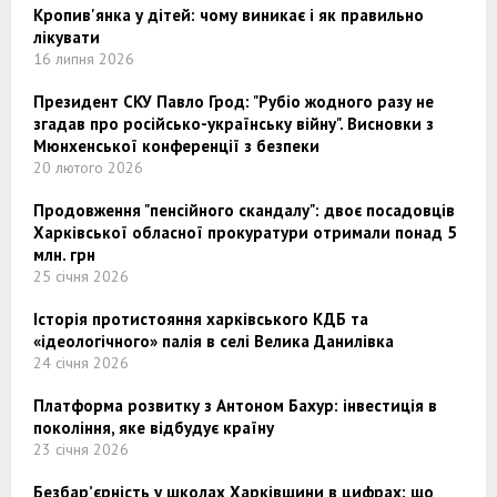
Кропив'янка у дітей: чому виникає і як правильно
лікувати
16 липня 2026
Президент СКУ Павло Грод: "Рубіо жодного разу не
згадав про російсько-українську війну". Висновки з
Мюнхенської конференції з безпеки
20 лютого 2026
Продовження "пенсійного скандалу": двоє посадовців
Харківської обласної прокуратури отримали понад 5
млн. грн
25 січня 2026
Історія протистояння харківського КДБ та
«ідеологічного» палія в селі Велика Данилівка
24 січня 2026
Платформа розвитку з Антоном Бахур: інвестиція в
покоління, яке відбудує країну
23 січня 2026
Безбар’єрність у школах Харківщини в цифрах: що