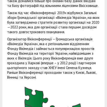
також дізналися більше про онлайн базу даних Вікідані
та базу фотографій під вільниими ліцензіями Вікісховище.
Також під час «Вікіконференції 2019» відбулися Загальні
збори Громадської організації «Вікімедіа Україна», на яких
була затверджена стратегія розвитку організації на 2020
—2022 роки, яка для організації стала першим досвідом
такого довгострокового планування.
Організатор Вікіконференції – Громадська організація
«Вікімедіа Україна», яка є регіональним відділенням
Фонду Вікімедіа і займається популяризацією проєктів
Фонду Вікімедіа на території України, найвідомішим з
яких є Вікіпедія. Цього року Вікіконференція вже друге
проходила у Харкові (вперше – у 2012 році) і партнером
цьогорічного заходу став ХНЕУ імені Семена Кузнеця.
Раніше Вікіконференції проходили також у Києві, Львові,
Вінниці та Херсоні.