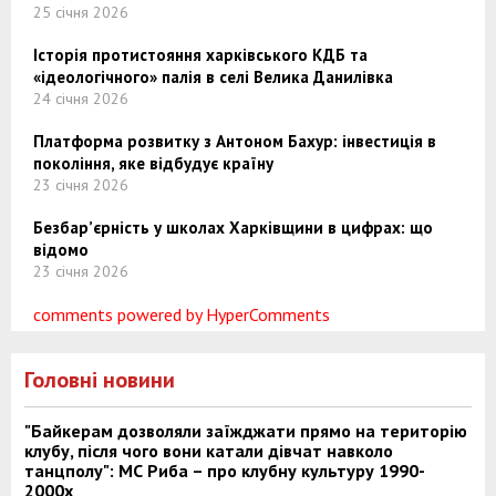
25 січня 2026
Історія протистояння харківського КДБ та
«ідеологічного» палія в селі Велика Данилівка
24 січня 2026
Платформа розвитку з Антоном Бахур: інвестиція в
покоління, яке відбудує країну
23 січня 2026
Безбар’єрність у школах Харківщини в цифрах: що
відомо
23 січня 2026
comments powered by HyperComments
Головні новини
"Байкерам дозволяли заїжджати прямо на територію
клубу, після чого вони катали дівчат навколо
танцполу": МС Риба – про клубну культуру 1990-
2000х