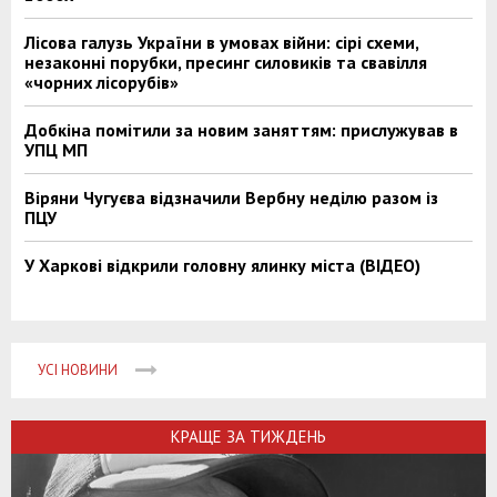
Лісова галузь України в умовах війни: сірі схеми,
незаконні порубки, пресинг силовиків та свавілля
«чорних лісорубів»
Добкіна помітили за новим заняттям: прислужував в
УПЦ МП
Віряни Чугуєва відзначили Вербну неділю разом із
ПЦУ
У Харкові відкрили головну ялинку міста (ВІДЕО)
УСІ НОВИНИ
КРАЩЕ ЗА ТИЖДЕНЬ