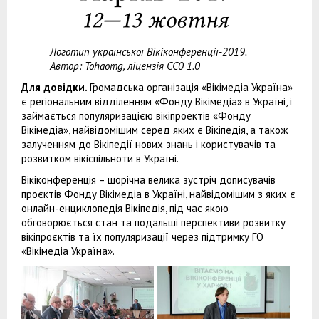
Логотип української Вікіконференції-2019.
Автор: Tohaomg, ліцензія CC0 1.0
Для довідки.
Громадська організація «Вікімедіа Україна»
є регіональним відділенням «Фонду Вікімедіа» в Україні, і
займається популяризацією вікіпроектів «Фонду
Вікімедіа», найвідомішим серед яких є Вікіпедія, а також
залученням до Вікіпедії нових знань і користувачів та
розвитком вікіспільноти в Україні.
Вікіконференція – щорічна велика зустріч дописувачів
проєктів Фонду Вікімедіа в Україні, найвідомішим з яких є
онлайн-енциклопедія Вікіпедія, під час якою
обговорюється стан та подальші перспективи розвитку
вікіпроєктів та їх популяризації через підтримку ГО
«Вікімедіа Україна».