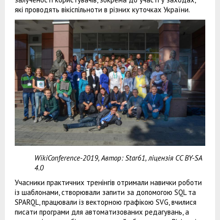
які проводять вікіспільноти в різних куточках України.
WikiConference-2019, Автор: Star61, ліцензія CC BY-SA
4.0
Учасники практичних тренінгів отримали навички роботи
із шаблонами, створювали запити за допомогою SQL та
SPARQL, працювали із векторною графікою SVG, вчилися
писати програми для автоматизованих редагувань, а