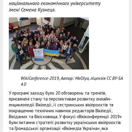
національного економічного університету
імені Семена Кузнеця.
WikiConference-2019, Автор: MeOlya, ліцензія CC BY-SA
4.0
У програмі заходу було 20 обговорень та тренігів,
присвячені стану та перспективам розвитку онлайн-
енциклопедії Вікіпедії, її сестринських вікіпроєктів тв
покращенню технічних навичок редакторів Вікіпедії,
Вікіданих та Вікісховища. У фокусі «Вікіконференції 2019»
були питання стратегії розвитку українських вікіпроєктів
та Громадської організації «Вікімедіа Україна», яка