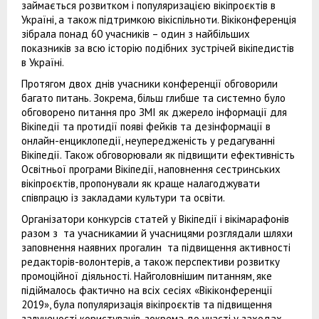
займається розвитком і популяризацією вікіпроєктів в
Україні, а також підтримкою вікіспільноти. Вікіконференція
зібрала понад 60 учасників – один з найбільших
показників за всю історію подібних зустрічей вікіпедистів
в Україні.
Протягом двох днів учасники конференції обговорили
багато питань. Зокрема, більш глибше та системно було
обговорено питання про ЗМІ як джерело інформації для
Вікіпедії та протидії появі фейків та дезінформації в
онлайн-енциклопедії, неупередженість у редагуванні
Вікіпедії. Також обговорювали як підвищити ефективність
Освітньої програми Вікіпедії, наповнення сестринських
вікіпроєктів, пропонували як краще налагоджувати
співпрацю із закладами культури та освіти.
Організатори конкурсів статей у Вікіпедії і вікімарафонів
разом з та учасникамии й учасницями розглядали шляхи
заповнення наявних прогалин та підвищення активності
редакторів-волонтерів, а також перспективи розвитку
промоційної діяльності. Найголовнішим питанням, яке
підіймалось фактично на всіх сесіях «Вікіконференції
2019», була популяризація вікіпроєктів та підвищення
залученості користувачів, зокрема до участі у заходах,