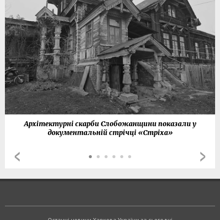
Архітектурні скарби Слобожанщини показали у
документальній стрічці «Стріха»
Останні новини Харкова України за сьогодні