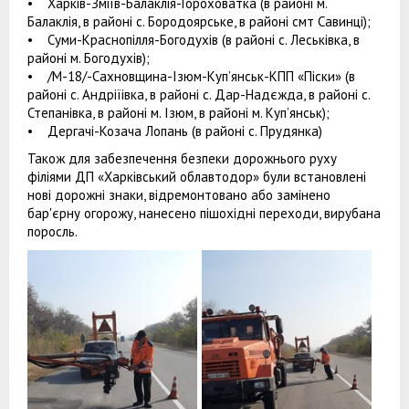
• Харків-Зміїв-Балаклія-Гороховатка (в районі м.
Балаклія, в районі с. Бородоярське, в районі смт Савинці);
• Суми-Краснопілля-Богодухів (в районі с. Леськівка, в
районі м. Богодухів);
• /М-18/-Сахновщина-Ізюм-Куп’янськ-КПП «Піски» (в
районі с. Андріїівка, в районі с. Дар-Надєжда, в районі с.
Степанівка, в районі м. Ізюм, в районі м. Куп’янськ);
• Дергачі-Козача Лопань (в районі с. Прудянка)
Також для забезпечення безпеки дорожнього руху
філіями ДП «Харківський облавтодор» були встановлені
нові дорожні знаки, відремонтовано або замінено
бар'єрну огорожу, нанесено пішохідні переходи, вирубана
поросль.