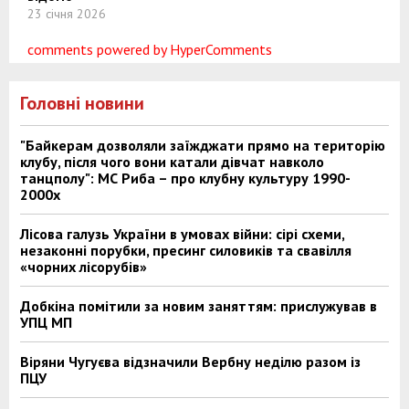
23 січня 2026
comments powered by HyperComments
Головні новини
"Байкерам дозволяли заїжджати прямо на територію
клубу, після чого вони катали дівчат навколо
танцполу": МС Риба – про клубну культуру 1990-
2000х
Лісова галузь України в умовах війни: сірі схеми,
незаконні порубки, пресинг силовиків та свавілля
«чорних лісорубів»
Добкіна помітили за новим заняттям: прислужував в
УПЦ МП
Віряни Чугуєва відзначили Вербну неділю разом із
ПЦУ