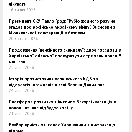
лікувати
16 липня 2026
Президент СКУ Павло Грод: "Рубіо жодного разу не
згадав про російсько-українську війну". Висновки з
Мюнхенської конференції з безпеки
20 лютого 2026
Продовження "пенсійного скандалу": двоє посадовців
Харківської обласної прокуратури отримали понад 5
млн. грн
25 січня 2026
Історія протистояння харківського КДБ та
«ідеологічного» палія в селі Велика Данилівка
24 січня 2026
Платформа розвитку з Антоном Бахур: інвестиція в
покоління, яке відбудує країну
23 січня 2026
Безбар’єрність у школах Харківщини в цифрах: що
відомо