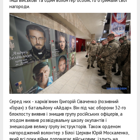
Інші військові та один волонтер особисто отримали свої
нагороди.
Серед них - харків'янин Григорій Сіваченко (позивний
«Гора») з батальйону «Айдар». Він під час оборони 32-го
блокпосту виявив і знищив групу російських офіцерів, а
згодом виявив розвідувальну школу окупантів і
знешкодив велику групу інструкторів. Також орденом
нагороджений волонтер з Білої Церкви Юрій Москаленко,
який всі роки війни допомагає військовим: їздить на