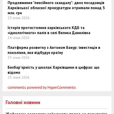
Продовження "пенсійного скандалу": двоє посадовців
Харківської обласної прокуратури отримали понад 5
млн. грн
25 січня 2026
Історія протистояння харківського КДБ та
«ідеологічного» палія в селі Велика Данилівка
24 січня 2026
Платформа розвитку з Антоном Бахур: інвестиція в
покоління, яке відбудує країну
23 січня 2026
Безбар’єрність у школах Харківщини в цифрах: що
відомо
23 січня 2026
comments powered by HyperComments
Головні новини
"Байкерам дозволяли заїжджати прямо на територію