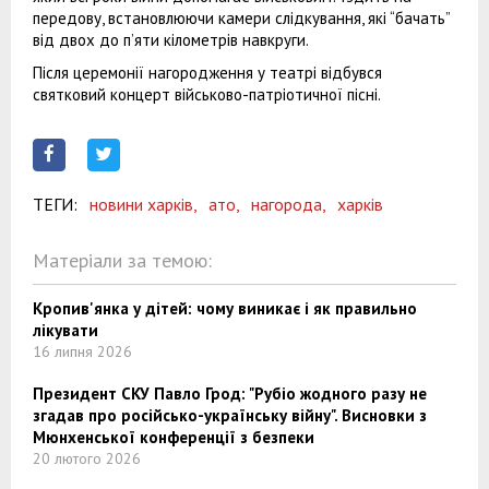
передову, встановлюючи камери слідкування, які “бачать”
від двох до п’яти кілометрів навкруги.
Після церемонії нагородження у театрі відбувся
святковий концерт військово-патріотичної пісні.
ТЕГИ:
новини харків,
ато,
нагорода,
харків
Матеріали за темою:
Кропив'янка у дітей: чому виникає і як правильно
лікувати
16 липня 2026
Президент СКУ Павло Грод: "Рубіо жодного разу не
згадав про російсько-українську війну". Висновки з
Мюнхенської конференції з безпеки
20 лютого 2026