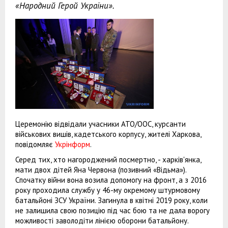
«Народний Герой України».
Церемонію відвідали учасники АТО/ООС, курсанти
військових вишів, кадетського корпусу, жителі Харкова,
повідомляє
Укрінформ
.
Серед тих, хто нагороджений посмертно, - харків'янка,
мати двох дітей Яна Червона (позивний «Відьма»).
Спочатку війни вона возила допомогу на фронт, а з 2016
року проходила службу у 46-му окремому штурмовому
батальйоні ЗСУ України. Загинула в квітні 2019 року, коли
не залишила свою позицію під час бою та не дала ворогу
можливості заволодіти лінією оборони батальйону.