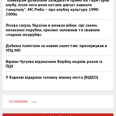
клубу, після чого вони катали дівчат навколо
танцполу": МС Риба – про клубну культуру 1990-
2000х
Лісова галузь України в умовах війни: сірі схеми,
незаконні порубки, пресинг силовиків та свавілля
«чорних лісорубів»
Добкіна помітили за новим заняттям: прислужував в
УПЦ МП
Віряни Чугуєва відзначили Вербну неділю разом із
ПЦУ
У Харкові відкрили головну ялинку міста (ВІДЕО)
УСІ НОВИНИ