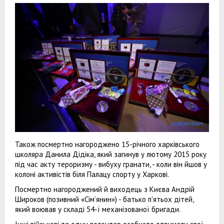
Також посмертно нагороджено 15-річного харківського
школяра Данила Дідіка, який загинув у лютому 2015 року
під час акту тероризму - вибуху гранати, - коли він йшов у
колоні активістів біля Палацу спорту у Харкові.
Посмертно нагороджений й виходець з Києва Андрій
Широков (позивний «Сім’янин») - батько п'ятьох дітей,
який воював у складі 54-ї механізованої бригади.