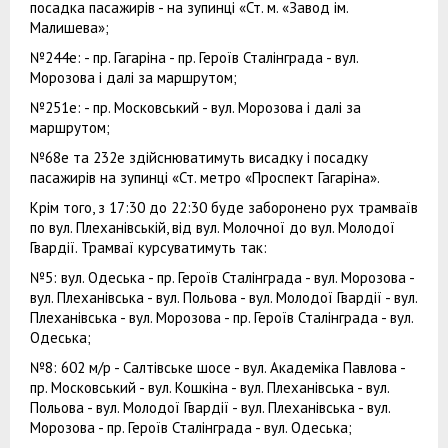
посадка пасажирів - на зупинці «Ст. м. «Завод ім.
Малишева»;
№244е: - пр. Гагаріна - пр. Героїв Сталінграда - вул.
Морозова і далі за маршрутом;
№251е: - пр. Московський - вул. Морозова і далі за
маршрутом;
№68е та 232е здійснюватимуть висадку і посадку
пасажирів на зупинці «Ст. метро «Проспект Гагаріна».
Крім того, з 17:30 до 22:30 буде заборонено рух трамваїв
по вул. Плеханівській, від вул. Молочної до вул. Молодої
Гвардії. Трамваї курсуватимуть так:
№5: вул. Одеська - пр. Героїв Сталінграда - вул. Морозова -
вул. Плеханівська - вул. Польова - вул. Молодої Гвардії - вул.
Плеханівська - вул. Морозова - пр. Героїв Сталінграда - вул.
Одеська;
№8: 602 м/р - Салтівське шосе - вул. Академіка Павлова -
пр. Московський - вул. Кошкіна - вул. Плеханівська - вул.
Польова - вул. Молодої Гвардії - вул. Плеханівська - вул.
Морозова - пр. Героїв Сталінграда - вул. Одеська;