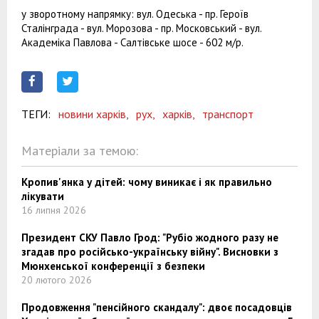
у зворотному напрямку: вул. Одеська - пр. Героїв
Сталінграда - вул. Морозова - пр. Московський - вул.
Академіка Павлова - Салтівське шосе - 602 м/р.
ТЕГИ:
новини харків,
рух,
харків,
транспорт
Матеріали за темою:
Кропив'янка у дітей: чому виникає і як правильно
лікувати
16 липня 2026
Президент СКУ Павло Грод: "Рубіо жодного разу не
згадав про російсько-українську війну". Висновки з
Мюнхенської конференції з безпеки
20 лютого 2026
Продовження "пенсійного скандалу": двоє посадовців