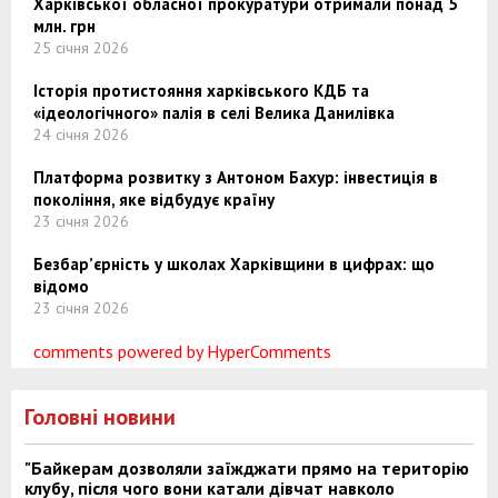
Харківської обласної прокуратури отримали понад 5
млн. грн
25 січня 2026
Історія протистояння харківського КДБ та
«ідеологічного» палія в селі Велика Данилівка
24 січня 2026
Платформа розвитку з Антоном Бахур: інвестиція в
покоління, яке відбудує країну
23 січня 2026
Безбар’єрність у школах Харківщини в цифрах: що
відомо
23 січня 2026
comments powered by HyperComments
Головні новини
"Байкерам дозволяли заїжджати прямо на територію
клубу, після чого вони катали дівчат навколо