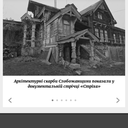
Архітектурні скарби Слобожанщини показали у
документальній стрічці «Стріха»