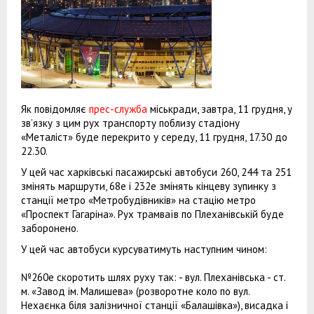
Як повідомляє
прес-служба
міськради, завтра, 11 грудня, у
зв’язку з цим рух транспорту поблизу стадіону
«Металіст» буде перекрито у середу, 11 грудня, 17.30 до
22.30.
У цей час харківські пасажирські автобуси 260, 244 та 251
змінять маршрути, 68е і 232е змінять кінцеву зупинку з
станції метро «Метробудівників» на стацію метро
«Проспект Гагаріна». Рух трамваїв по Плеханівській буде
заборонено.
У цей час автобуси курсуватимуть наступним чином:
№260е скоротить шлях руху так: - вул. Плеханівська - ст.
м. «Завод ім. Малишева» (розворотне коло по вул.
Нехаєнка біля залізничної станції «Балашівка»), висадка і