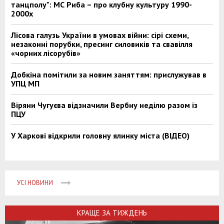
танцполу": МС Риба – про клубну культуру 1990-
2000х
Лісова галузь України в умовах війни: сірі схеми,
незаконні порубки, пресинг силовиків та свавілля
«чорних лісорубів»
Добкіна помітили за новим заняттям: прислужував в
УПЦ МП
Віряни Чугуєва відзначили Вербну неділю разом із
ПЦУ
У Харкові відкрили головну ялинку міста (ВІДЕО)
УСІ НОВИНИ
КРАЩЕ ЗА ТИЖДЕНЬ