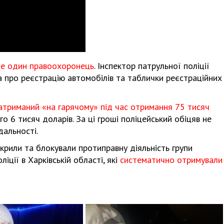
Харковом ширяться добрі вчи
 ще один правоохоронець
. Інспектор патрульної поліції
а про реєстрацію автомобілів та таблички реєстраційних
атриманий «на гарячому» під час отримання 75 тисяч
о 6 тисяч доларів. За ці гроші поліцейський обіцяв не
дальності.
икрили та блокували протиправну діяльність групи
іції в Харківській області, які
систематично отримували