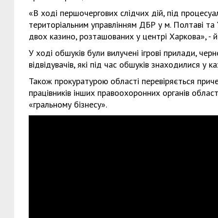
«В ході першочергових слідчих дій, під процесуа
територіальним управлінням ДБР у м. Полтаві та 
двох казино, розташованих у центрі Харкова», - й
У ході обшуків були вилучені ігрові прилади, че
відвідувачів, які під час обшуків знаходилися у ка
Також прокуратурою області перевіряється причет
працівників інших правоохоронних органів област
«гральному бізнесу».