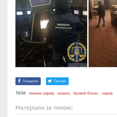
Поширити
Твітнути
ТЕГИ:
новини харків,
казино,
ігровий бізнес,
харків
Матеріали за темою: