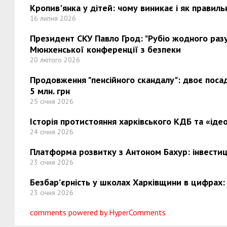
Кропив'янка у дітей: чому виникає і як правиль
16 липня 2026
Президент СКУ Павло Грод: "Рубіо жодного разу 
Мюнхенської конференції з безпеки
20 лютого 2026
Продовження "пенсійного скандалу": двоє поса
5 млн. грн
25 січня 2026
Історія протистояння харківського КДБ та «ідео
24 січня 2026
Платформа розвитку з Антоном Бахур: інвестиці
23 січня 2026
Безбар’єрність у школах Харківщини в цифрах:
23 січня 2026
comments powered by HyperComments