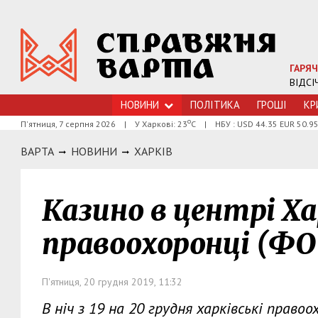
ГАРЯЧ
ВІДСІ
НОВИНИ
ПОЛІТИКА
ГРОШI
КР
о
П'ятниця, 7 серпня 2026
|
У Харкові: 23
С
|
НБУ : USD 44.35 EUR 50.9
ВАРТА
НОВИНИ
ХАРКIВ
Казино в центрі Х
правоохоронці (ФО
П'ятниця, 20 грудня 2019, 11:32
В ніч з 19 на 20 грудня харківські право