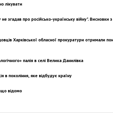
но лікувати
не згадав про російсько-українську війну". Висновки з
довців Харківської обласної прокуратури отримали по
логічного» палія в селі Велика Данилівка
я в покоління, яке відбудує країну
 що відомо