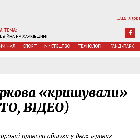
СХІД: Харкі
А ТЕМА:
Ч: ВІЙНА НА ХАРКІВЩИНІ
ИМIНАЛ
СПОРТ
МИСТЕЦТВО
ТЕХНОЛОГIЇ
ГАЙД-ПАРК
5
аркова «кришували»
ТО, ВІДЕО)
охоронці провели обшуки у двох ігрових