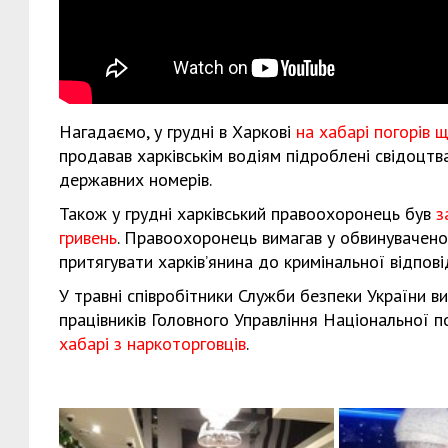
Нагадаємо, у грудні в Харкові
на хабарі погорів
продавав харківськім водіям підроблені свідоцтв
державних номерів.
Також у грудні харківський правоохоронець був
з
гривень
. Правоохоронець вимагав у обвинуваченог
притягувати харків’янина до кримінальної відпові
У травні співробітники Служби безпеки України в
працівників Головного Управління Національної пол
хабарі з наркоторговців
.