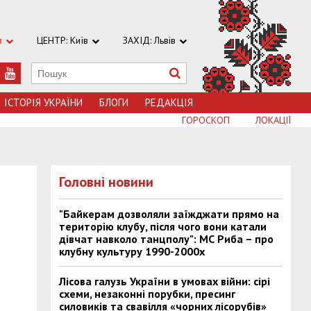
в
ЦЕНТР: Київ
ЗАХІД: Львів
ІСТОРІЯ УКРАЇНИ
БЛОГИ
РЕДАКЦІЯ
ГОРОСКОП
ЛОКАЦІЇ
Головні новини
"Байкерам дозволяли заїжджати прямо на
територію клубу, після чого вони катали
дівчат навколо танцполу": МС Риба – про
клубну культуру 1990-2000х
Лісова галузь України в умовах війни: сірі
схеми, незаконні порубки, пресинг
силовиків та свавілля «чорних лісорубів»