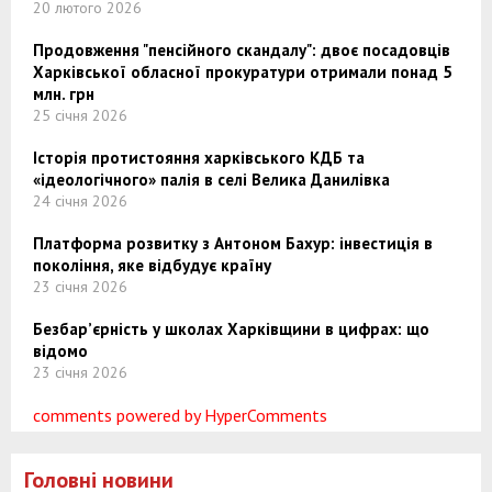
20 лютого 2026
Продовження "пенсійного скандалу": двоє посадовців
Харківської обласної прокуратури отримали понад 5
млн. грн
25 січня 2026
Історія протистояння харківського КДБ та
«ідеологічного» палія в селі Велика Данилівка
24 січня 2026
Платформа розвитку з Антоном Бахур: інвестиція в
покоління, яке відбудує країну
23 січня 2026
Безбар’єрність у школах Харківщини в цифрах: що
відомо
23 січня 2026
comments powered by HyperComments
Головні новини