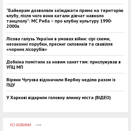
"Байкерам дозволяли заїжджати прямо на територію
клубу, після чого вони катали дівчат навколо
танцполу": МС Риба – про клубну культуру 1990-
2000х
Лісова галузь України в умовах війни: сірі схеми,
незаконні порубки, пресинг силовиків та свавілля
«чорних лісорубів»
Добкіна помітили за новим заняттям: прислужував в
УПЦ МП
Віряни Чугуєва відзначили Вербну неділю разом із
ПЦУ
У Харкові відкрили головну ялинку міста (ВІДЕО)
УСІ НОВИНИ