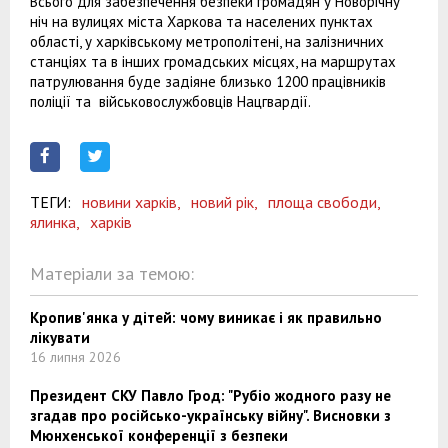
Всього для забезпечення безпеки громадян у Новорічну
ніч на вулицях міста Харкова та населених пунктах
області, у харківському метрополітені, на залізничних
станціях та в інших громадських місцях, на маршрутах
патрулювання буде задіяне близько 1200 працівників
поліції та військовослужбовців Нацгвардії.
ТЕГИ:
новини харків,
новий рік,
площа свободи,
ялинка,
харків
Матеріали за темою:
Кропив'янка у дітей: чому виникає і як правильно
лікувати
16 липня 2026
Президент СКУ Павло Грод: "Рубіо жодного разу не
згадав про російсько-українську війну". Висновки з
Мюнхенської конференції з безпеки