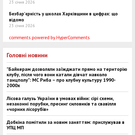
23 січня 2026
Безбар’єрність у школах Харківщини в цифрах: що
відомо
23 січня 2026
comments powered by HyperComments
Головні новини
"Байкерам дозволяли заїжджати прямо на територію
клубу, після чого вони катали дівчат навколо
танцполу": МС Риба – про клубну культуру 1990-
2000х
Лісова галузь України в умовах війни: сірі схеми,
незаконні порубки, пресинг силовиків та свавілля
«чорних лісорубів»
Добкіна помітили за новим заняттям: прислужував в
УПЦ МП