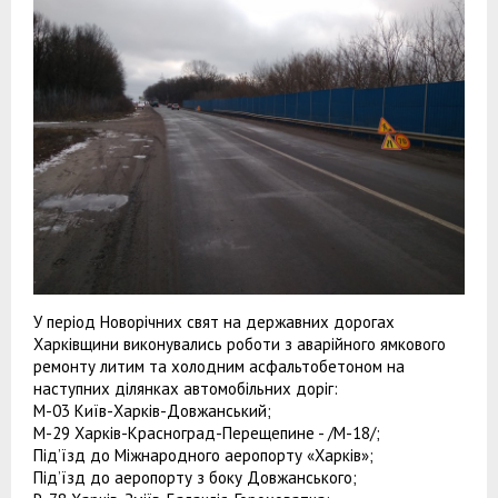
У період Новорічних свят на державних дорогах
Харківщини виконувались роботи з аварійного ямкового
ремонту литим та холодним асфальтобетоном на
наступних ділянках автомобільних доріг:
М-03 Київ-Харків-Довжанський;
М-29 Харків-Красноград-Перещепине - /М-18/;
Під’їзд до Міжнародного аеропорту «Харків»;
Під’їзд до аеропорту з боку Довжанського;