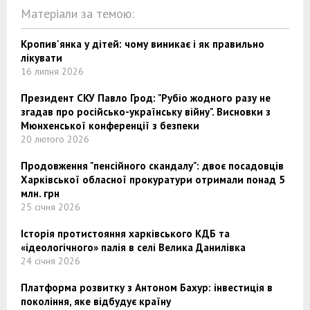
Матеріали за темою:
Кропив'янка у дітей: чому виникає і як правильно
лікувати
16 липня 2026
Президент СКУ Павло Грод: "Рубіо жодного разу не
згадав про російсько-українську війну". Висновки з
Мюнхенської конференції з безпеки
20 лютого 2026
Продовження "пенсійного скандалу": двоє посадовців
Харківської обласної прокуратури отримали понад 5
млн. грн
25 січня 2026
Історія протистояння харківського КДБ та
«ідеологічного» палія в селі Велика Данилівка
24 січня 2026
Платформа розвитку з Антоном Бахур: інвестиція в
покоління, яке відбудує країну