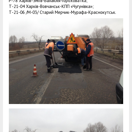
Р-78 Харків-Зміїв-Балаклія-Гороховатка;
Т-21-04 Харків-Вовчанськ-КПП «Чугунівка»;
Т-21-06 /М-03/ Старий Мерчик-Мурафа-Краснокутськ.