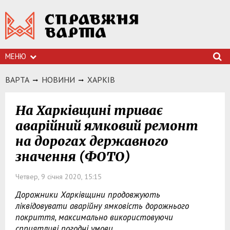
МЕНЮ
ВАРТА
НОВИНИ
ХАРКIВ
На Харківщині триває
аварійний ямковий ремонт
на дорогах державного
значення (ФОТО)
Четвер, 9 січня 2020, 15:15
Дорожники Харківщини продовжують
ліквідовувати аварійну ямковість дорожнього
покриття, максимально використовуючи
сприятливі погодні умови.