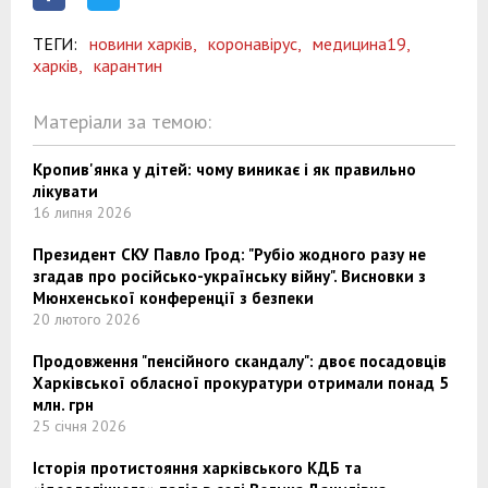
ТЕГИ:
новини харків,
коронавірус,
медицина19,
харків,
карантин
Матеріали за темою:
Кропив'янка у дітей: чому виникає і як правильно
лікувати
16 липня 2026
Президент СКУ Павло Грод: "Рубіо жодного разу не
згадав про російсько-українську війну". Висновки з
Мюнхенської конференції з безпеки
20 лютого 2026
Продовження "пенсійного скандалу": двоє посадовців
Харківської обласної прокуратури отримали понад 5
млн. грн
25 січня 2026
Історія протистояння харківського КДБ та