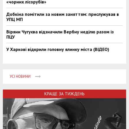
«чорних лісорубів»
Добкіна помітили за новим заняттям: прислужував в
УПЦ МП
Віряни Чугуєва відзначили Вербну неділю разом із
ПЦУ
У Харкові відкрили головну ялинку міста (ВІДЕО)
УСІ НОВИНИ
КРАЩЕ ЗА ТИЖДЕНЬ