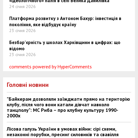
«ідеологічного» палія в селі Велика Данилівка
24 січня 2026
Платформа розвитку з Антоном Бахур: інвестиція в
покоління, яке відбудує країну
23 січня 2026
Безбар’єрність у школах Харківщини в цифрах: що
відомо
23 січня 2026
comments powered by HyperComments
Головні новини
"Байкерам дозволяли заїжджати прямо на територію
клубу, після чого вони катали дівчат навколо
танцполу": МС Риба – про клубну культуру 1990-
2000х
Лісова галузь України в умовах війни: сірі схеми,
незаконні порубки, пресинг силовиків та свавілля