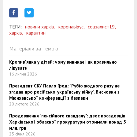
ТЕГИ:
новини харків,
коронавірус,
соцзахист19,
харків,
карантин
Матеріали за темою:
Кропив'янка у дітей: чому виникає і як правильно
лікувати
16 липня 2026
Президент СКУ Павло Грод: "Рубіо жодного разу не
згадав про російсько-українську війну". Висновки з
Мюнхенської конференції з безпеки
20 лютого 2026
Продовження "пенсійного скандалу": двоє посадовців
Харківської обласної прокуратури отримали понад 5
млн. грн
25 січня 2026