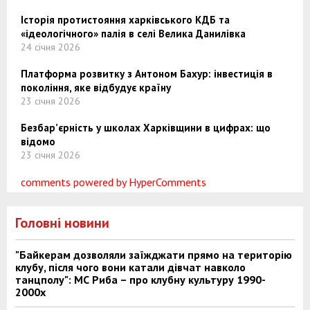
Історія протистояння харківського КДБ та
«ідеологічного» палія в селі Велика Данилівка
24 січня 2026
Платформа розвитку з Антоном Бахур: інвестиція в
покоління, яке відбудує країну
23 січня 2026
Безбар’єрність у школах Харківщини в цифрах: що
відомо
23 січня 2026
comments powered by HyperComments
Головні новини
"Байкерам дозволяли заїжджати прямо на територію
клубу, після чого вони катали дівчат навколо
танцполу": МС Риба – про клубну культуру 1990-
2000х