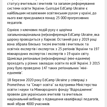
статусу вчительок і вчителів та загалом реформування
системи освіти України. Сьогодні EdСamp Ukraine є
найбільшим незалежним освітянським рухом у країні, до
нього вже приєдналися понад 25 000 прогресивних
педагогів.
Однією з ключових подій руху є щорічна
загальнонаціональна (не)конференція EdCamp Ukraine, яка
щороку проводиться у Харкові. Останній раз у 2019 році
вона зібрала близько тисячі вчителів і вчительок та
освітніх експертів і експерток з 25 регіонів України та 197
міжнародних експерток і експертів з 19 країн світу.
Щомісяця регіональні (не)конференції (міні-едкемпи)
проходять у різних закладах освіти по всій Україні. З 2015
року було проведено 147 таких регіональних “міні-
едкемпів”.
18 березня 2020 року EdCamp Ukraine у співпраці з
Prometheus та “Смарт освіта” за підтримки Міністерства
освіти і науки та Міжнародного фонду “Відродження”
провели для українських вчителів та вчительок
національний вебінар з підвищення кваліфікації педагогів,
який зібрав 4000 учасників.