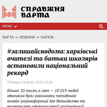
МЕНЮ
ВАРТА
НОВИНИ
ХАРКIВ
#залишайсявдома: харківські
вчителі та батьки школярів
встановили національний
рекорд
П'ятниця, 24 квітня 2020, 13:26
Більше 10 тисяч, а саме — 10 019 людей
одночасно були учасниками пятиденної
онлайн-(не)конференції для батьківства та
вчительства «Антикризовий національний