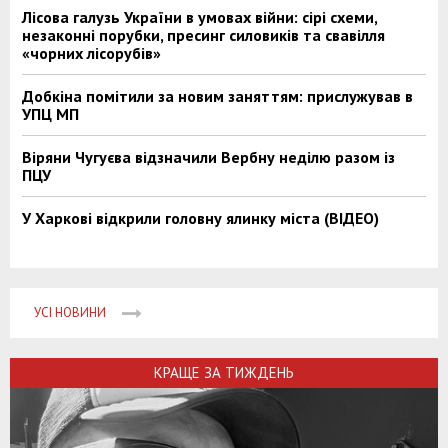
Лісова галузь України в умовах війни: сірі схеми,
незаконні порубки, пресинг силовиків та свавілля
«чорних лісорубів»
Добкіна помітили за новим заняттям: прислужував в
УПЦ МП
Віряни Чугуєва відзначили Вербну неділю разом із
ПЦУ
У Харкові відкрили головну ялинку міста (ВІДЕО)
УСІ НОВИНИ
КРАЩЕ ЗА ТИЖДЕНЬ