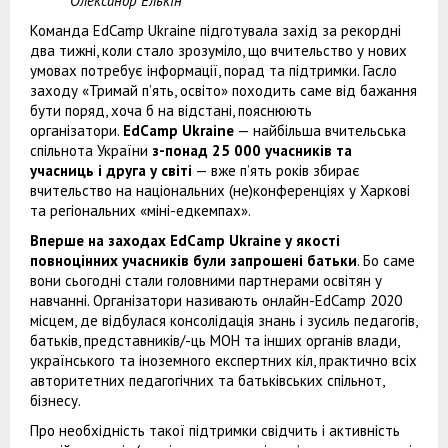
Олександр Елькін
Команда EdCamp Ukraine підготувала захід за рекордні
два тижні, коли стало зрозуміло, що вчительство у нових
умовах потребує інформації, порад та підтримки. Гасло
заходу «Тримай п’ять, освіто» походить саме від бажання
бути поряд, хоча б на відстані, пояснюють
організатори.
EdCamp Ukraine
— найбільша вчительська
спільнота України
з-понад 25 000 учасників та
учасниць і друга у світі
— вже п’ять років збирає
вчительство на національних (не)конференціях у Харкові
та регіональних «міні-едкемпах».
Вперше на заходах EdCamp Ukraine у якості
повноцінних учасників були запрошені батьки
. Бо саме
вони сьогодні стали головними партнерами освітян у
навчанні. Організатори називають онлайн-EdCamp 2020
місцем, де відбулася консолідація знань і зусиль педагогів,
батьків, представників/-ць МОН та інших органів влади,
українського та іноземного експертних кіл, практично всіх
авторитетних педагогічних та батьківських спільнот,
бізнесу.
Про необхідність такої підтримки свідчить і активність