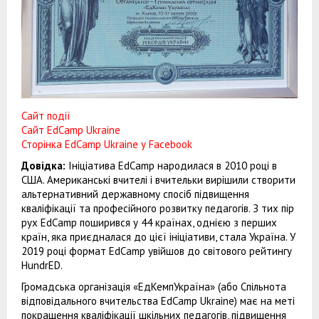
Сайт події
Сайт EdCamp Ukraine
Сторінка EdCamp Ukraine у Facebook
Довідка:
Ініціатива EdCamp народилася в 2010 році в
США. Американські вчителі і вчительки вирішили створити
альтернативний державному спосіб підвищення
кваліфікації та професійного розвитку педагогів. З тих пір
рух EdCamp поширився у 44 країнах, однією з перших
країн, яка приєдналася до цієї ініціативи, стала Україна. У
2019 році формат EdСamp увійшов до світового рейтингу
HundrED.
Громадська організація «ЕдКемпУкраїна» (або Спільнота
відповідального вчительства EdCamp Ukraine) має на меті
покращення кваліфікації шкільних педагогів, підвищення