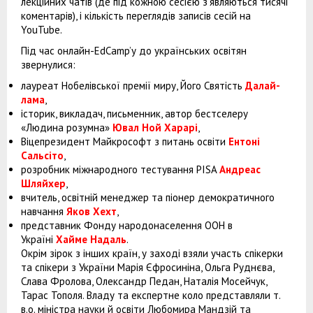
лекційних чатів (де під кожною сесією з’являються тисячі
коментарів), і кількість переглядів записів сесій на
YouTube.
Під час онлайн-EdCamp’у до українських освітян
звернулися:
лауреат Нобелівської премії миру, Його Святість
Далай-
лама
,
історик, викладач, письменник, автор бестселеру
«Людина розумна»
Ювал Ной Харарі
,
Віцепрезидент Майкрософт з питань освіти
Ентоні
Сальсіто
,
розробник міжнародного тестування PISA
Андреас
Шляйхер
,
вчитель, освітній менеджер та піонер демократичного
навчання
Яков Хех
т
,
представник Фонду народонаселення ООН в
Україні
Хайме Надаль
.
Окрім зірок з інших країн, у заході взяли участь спікерки
та спікери з України Марія Єфросиніна, Ольга Руднєва,
Слава Фролова, Олександр Педан, Наталія Мосейчук,
Тарас Тополя. Владу та експертне коло представляли т.
в.о. міністра науки й освіти Любомира Мандзій та