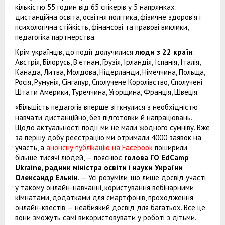
кількістю 55 годин від 65 спікерів у 5 напрямках:
дистанційна освіта, освітня політика, фізичне здоров’я і
психологічна стійкість, фінансові та правові виклики,
педагогіка партнерства.
Крім українців, до події долучилися
люди з 22 країн
:
Австрія, Білорусь, В'єтнам, Грузія, Ірландія, Іспанія, Італія,
Канада, Литва, Молдова, Нідерланди, Німеччина, Польща,
Росія, Румунія, Сінгапур, Сполучене Королівство, Сполучені
Штати Америки, Туреччина, Угорщина, Франція, Швеція.
«Більшість педагогів вперше зіткнулися з необхідністю
навчати дистанційно, без підготовки й напрацювань.
Щодо актуальності події ми не мали жодного сумніву. Вже
за першу добу реєстрацію ми отримали 4000 заявок на
участь, а
анонсну публікацію на Facebook
поширили
більше тисячі людей, — пояснює
голова ГО EdCamp
Ukraine, радник міністра освіти і науки України
Олександр Елькін
. — Усі розуміли, що лише досвід участі
у такому онлайн-навчанні, користування вебінарними
кімнатами, додатками для смартфонів, проходження
онлайн-квестів — неабиякий досвід для багатьох. Все це
вони зможуть самі використовувати у роботі з дітьми.