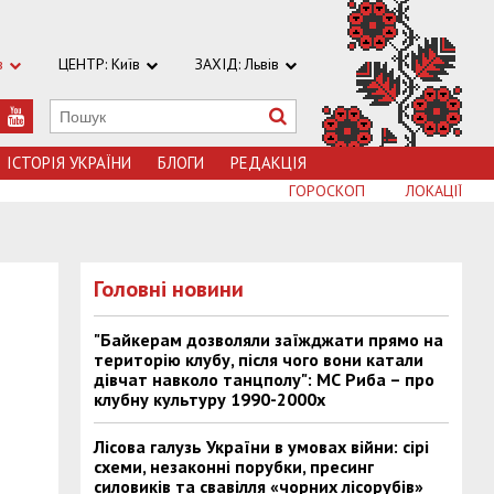
в
ЦЕНТР: Київ
ЗАХІД: Львів
ІСТОРІЯ УКРАЇНИ
БЛОГИ
РЕДАКЦІЯ
ГОРОСКОП
ЛОКАЦІЇ
Головні новини
"Байкерам дозволяли заїжджати прямо на
територію клубу, після чого вони катали
дівчат навколо танцполу": МС Риба – про
клубну культуру 1990-2000х
Лісова галузь України в умовах війни: сірі
схеми, незаконні порубки, пресинг
силовиків та свавілля «чорних лісорубів»