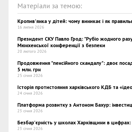
Матеріали за темою:
Кропив'янка у дітей: чому виникає і як правиль
16 липня 2026
Президент СКУ Павло Грод: "Рубіо жодного разу 
Мюнхенської конференції з безпеки
20 лютого 2026
Продовження "пенсійного скандалу": двоє поса
5 млн. грн
25 січня 2026
Історія протистояння харківського КДБ та «ідео
24 січня 2026
Платформа розвитку з Антоном Бахур: інвестиці
23 січня 2026
Безбар’єрність у школах Харківщини в цифрах:
23 січня 2026