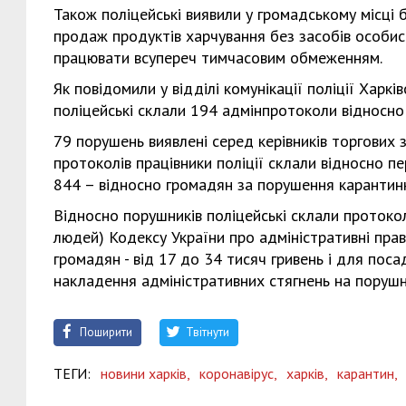
Також поліцейські виявили у громадському місці б
продаж продуктів харчування без засобів особис
працювати всупереч тимчасовим обмеженням.
Як повідомили у відділі комунікації поліції Харкі
поліцейські склали 194 адмінпротоколи відносно п
79 порушень виявлені серед керівників торгових 
протоколів працівники поліції склали відносно пере
844 – відносно громадян за порушення карантин
Відносно порушників поліцейські склали протокол
людей) Кодексу України про адміністративні пра
громадян - від 17 до 34 тисяч гривень і для поса
накладення адміністративних стягнень на порушн
Поширити
Твітнути
ТЕГИ:
новини харків,
коронавірус,
харків,
карантин,