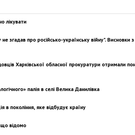
но лікувати
Харковом ширяться добрі вчи
не згадав про російсько-українську війну". Висновки з
довців Харківської обласної прокуратури отримали по
логічного» палія в селі Велика Данилівка
я в покоління, яке відбудує країну
 що відомо