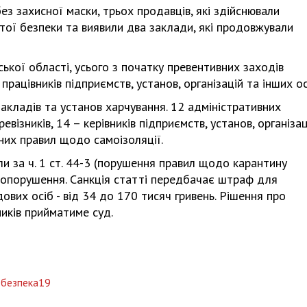
ез захисної маски, трьох продавців, які здійснювали
тої безпеки та виявили два заклади, які продовжували
вської області, усього з початку превентивних заходів
рацівників підприємств, установ, організацій та інших ос
закладів та установ харчування. 12 адміністративних
візників, 14 – керівників підприємств, установ, організац
них правил щодо самоізоляції.
и за ч. 1 ст. 44-3 (порушення правил щодо карантину
вопорушення. Санкція статті передбачає штраф для
дових осіб - від 34 до 170 тисяч гривень. Рішення про
иків прийматиме суд.
безпека19