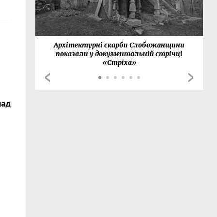
нки
Архітектурні скарби Слобожанщини
показали у документальній стрічці
«Стріха»
над