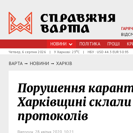
ГАРЯЧ
ВІДСІ
НОВИНИ
ПОЛІТИКА
ГРОШI
КР
о
Четвер, 6 серпня 2026
|
У Харкові: 23
С
|
НБУ : USD 44.3 EUR 50.95
ВАРТА
НОВИНИ
ХАРКIВ
Порушення карант
Харківщині склали
протоколів
Вівторок, 28 квітня 2020, 10:21