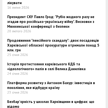
лікувати
16 липня 2026
Президент СКУ Павло Грод: "Рубіо жодного разу не
згадав про російсько-українську війну". Висновки з
Мюнхенської конференції з безпеки
20 лютого 2026
Продовження "пенсійного скандалу": двоє посадовців
Харківської обласної прокуратури отримали понад 5
млн. грн
25 січня 2026
Історія протистояння харківського КДБ та
«ідеологічного» палія в селі Велика Данилівка
24 січня 2026
Платформа розвитку з Антоном Бахур: інвестиція в
покоління, яке відбудує країну
23 січня 2026
Безбар’єрність у школах Харківщини в цифрах: що
відомо