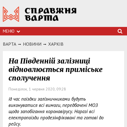
МЕНЮ
ВАРТА
НОВИНИ
ХАРКIВ
На Південній залізниці
відновлюється приміське
сполучення
Понеділок, 1 червня 2020, 09:28
ід час поїздки залізничниками будуть
виконуватися всі вимоги, передбачені МОЗ
щодо запобігання коронавірусу. Наразі всі
електропоїзди продезінфіковані та готові до
рейсу.