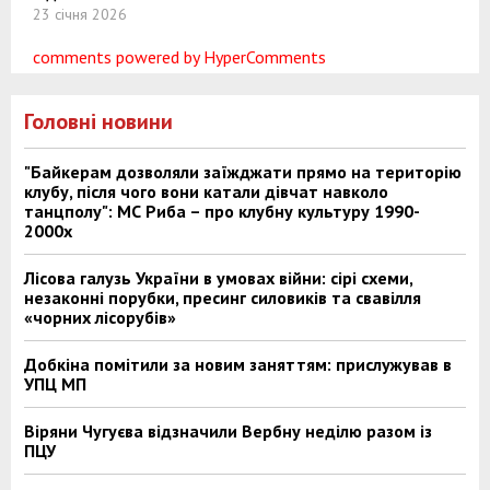
23 січня 2026
comments powered by HyperComments
Головні новини
"Байкерам дозволяли заїжджати прямо на територію
клубу, після чого вони катали дівчат навколо
танцполу": МС Риба – про клубну культуру 1990-
2000х
Лісова галузь України в умовах війни: сірі схеми,
незаконні порубки, пресинг силовиків та свавілля
«чорних лісорубів»
Добкіна помітили за новим заняттям: прислужував в
УПЦ МП
Віряни Чугуєва відзначили Вербну неділю разом із
ПЦУ