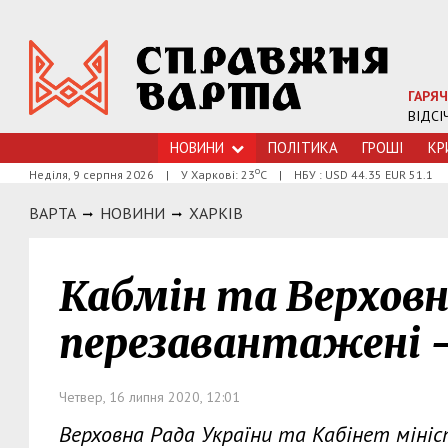
ГАРЯЧ
ВІДСІ
НОВИНИ
ПОЛІТИКА
ГРОШI
КР
о
Неділя, 9 серпня 2026
|
У Харкові: 23
С
|
НБУ : USD 44.35 EUR 51.1
ВАРТА
НОВИНИ
ХАРКIВ
Кабмін та Верхов
перезавантажені 
Четвер, 16 липня 2020, 12:01
Верховна Рада України та Кабінет міні