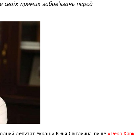
 своїх прямих зобов’язань перед
родний депутат України Юлія Світлична, пише
«Depo.Харк