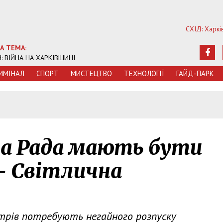
СХІД: Харкі
А ТЕМА:
Ч: ВІЙНА НА ХАРКІВЩИНІ
ИМIНАЛ
СПОРТ
МИСТЕЦТВО
ТЕХНОЛОГIЇ
ГАЙД-ПАРК
на Рада мають бути
– Світлична
стрів потребують негайного розпуску