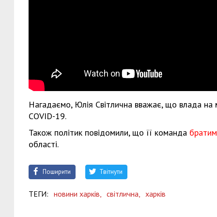
Нагадаємо, Юлія Світлична вважає, що влада на
COVID-19.
Також політик повідомили, що її команда
братиме
області.
Поширити
Твітнути
ТЕГИ:
новини харків,
світлична,
харків