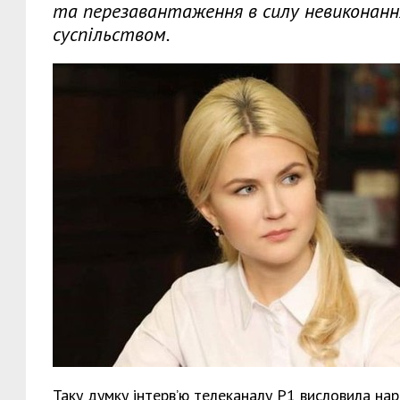
та перезавантаження в силу невиконання
суспільством.
Таку думку інтерв’ю телеканалу Р1 висловила на