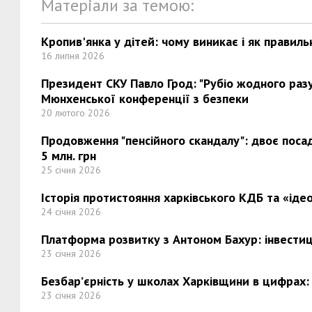
Матеріали за темою:
Кропив'янка у дітей: чому виникає і як правиль
16 липня 2026
Президент СКУ Павло Грод: "Рубіо жодного разу 
Мюнхенської конференції з безпеки
20 лютого 2026
Продовження "пенсійного скандалу": двоє поса
5 млн. грн
25 січня 2026
Історія протистояння харківського КДБ та «ідео
24 січня 2026
Платформа розвитку з Антоном Бахур: інвестиці
23 січня 2026
Безбар’єрність у школах Харківщини в цифрах:
23 січня 2026