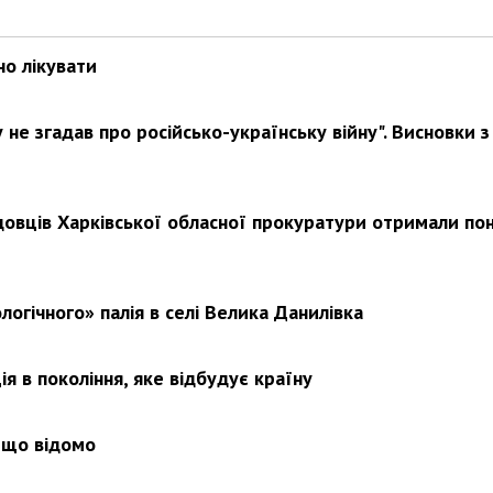
но лікувати
не згадав про російсько-українську війну". Висновки з
довців Харківської обласної прокуратури отримали по
логічного» палія в селі Велика Данилівка
я в покоління, яке відбудує країну
 що відомо