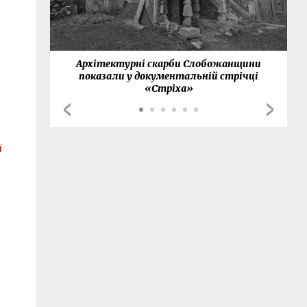
нки
Архітектурні скарби Слобожанщини
показали у документальній стрічці
«Стріха»
ї