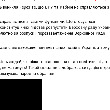
ь виникла через те, що ВРУ та Кабмін не справляються з
 справляється зі своїми функціями. Що стосується
 конституційних підстав розпустити Верховну раду Україн
солютно за розпуск і перезавантаження Верховної Ради
ди є віддзеркаленням невтішних подій в Україні, а тому
сть людей, які ніякого відношення ні до політики, ні до
, не матимуть! Такий склад не відображає ситуацію в краї
резюмувала народна обраниця.