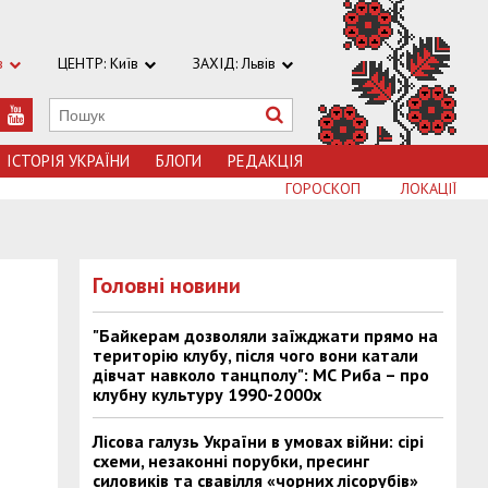
в
ЦЕНТР: Київ
ЗАХІД: Львів
ІСТОРІЯ УКРАЇНИ
БЛОГИ
РЕДАКЦІЯ
ГОРОСКОП
ЛОКАЦІЇ
Головні новини
"Байкерам дозволяли заїжджати прямо на
територію клубу, після чого вони катали
дівчат навколо танцполу": МС Риба – про
клубну культуру 1990-2000х
Лісова галузь України в умовах війни: сірі
схеми, незаконні порубки, пресинг
силовиків та свавілля «чорних лісорубів»