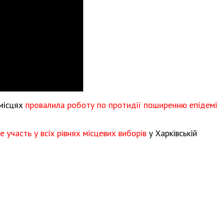
Харковом ширяться добрі вчи
 місцях
провалила роботу по протидії поширенню епідемі
 участь у всіх рівнях місцевих виборів
у Харківській