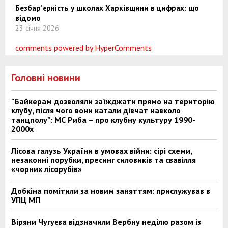
Безбар’єрність у школах Харківщини в цифрах: що
відомо
23 січня 2026
comments powered by HyperComments
Головні новини
"Байкерам дозволяли заїжджати прямо на територію
клубу, після чого вони катали дівчат навколо
танцполу": МС Риба – про клубну культуру 1990-
2000х
Лісова галузь України в умовах війни: сірі схеми,
незаконні порубки, пресинг силовиків та свавілля
«чорних лісорубів»
Добкіна помітили за новим заняттям: прислужував в
УПЦ МП
Віряни Чугуєва відзначили Вербну неділю разом із