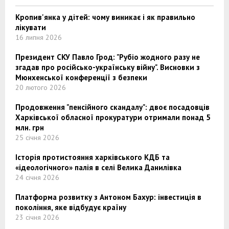
Кропив'янка у дітей: чому виникає і як правильно
лікувати
16 липня 2026
Президент СКУ Павло Грод: "Рубіо жодного разу не
згадав про російсько-українську війну". Висновки з
Мюнхенської конференції з безпеки
20 лютого 2026
Продовження "пенсійного скандалу": двоє посадовців
Харківської обласної прокуратури отримали понад 5
млн. грн
25 січня 2026
Історія протистояння харківського КДБ та
«ідеологічного» палія в селі Велика Данилівка
24 січня 2026
Платформа розвитку з Антоном Бахур: інвестиція в
покоління, яке відбудує країну
23 січня 2026