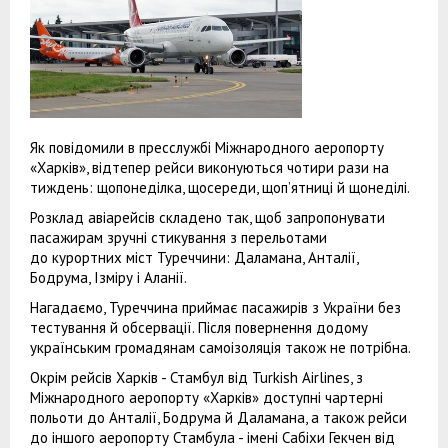
Як повідомили в пресслужбі Міжнародного аеропорту
«Харків», відтепер рейси виконуються чотири рази на
тиждень: щопонеділка, щосереди, щоп’ятниці й щонеділі.
Розклад авіарейсів складено так, щоб запропонувати
пасажирам зручні стикування з перельотами
до курортних міст Туреччини: Даламана, Анталії,
Бодрума, Ізміру і Аланії.
Нагадаємо, Туреччина приймає пасажирів з України без
тестування й обсервації. Після повернення додому
українським громадянам самоізоляція також не потрібна.
Окрім рейсів Харків - Стамбул від Turkish Airlines, з
Міжнародного аеропорту «Харків» доступні чартерні
польоти до Анталії, Бодрума й Даламана, а також рейси
до іншого аеропорту Стамбула - імені Сабіхи Гекчен від