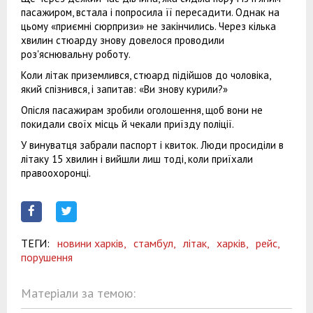
пасажиром, встала і попросила її пересадити. Однак на
цьому «приємні сюрпризи» не закінчились. Через кілька
хвилин стюарду знову довелося проводили
роз'яснювальну роботу.
Коли літак приземлився, стюард підійшов до чоловіка,
який спізнився, і запитав: «Ви знову курили?»
Опісля пасажирам зробили оголошення, щоб вони не
покидали своїх місць й чекали приїзду поліції.
У винуватця забрали паспорт і квиток. Люди просиділи в
літаку 15 хвилин і вийшли лиш тоді, коли приїхали
правоохоронці.
ТЕГИ:
новини харків,
стамбул,
літак,
харків,
рейс,
порушення
Матеріали за темою: