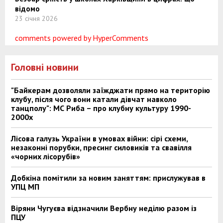
відомо
23 січня 2026
comments powered by HyperComments
Головні новини
"Байкерам дозволяли заїжджати прямо на територію
клубу, після чого вони катали дівчат навколо
танцполу": МС Риба – про клубну культуру 1990-
2000х
Лісова галузь України в умовах війни: сірі схеми,
незаконні порубки, пресинг силовиків та свавілля
«чорних лісорубів»
Добкіна помітили за новим заняттям: прислужував в
УПЦ МП
Віряни Чугуєва відзначили Вербну неділю разом із
ПЦУ