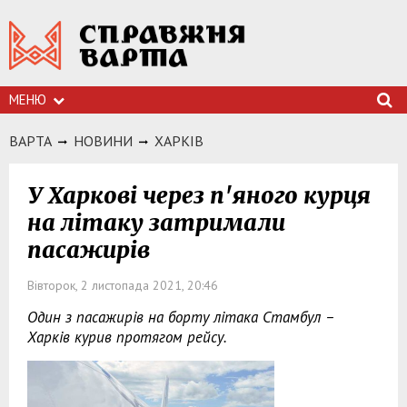
МЕНЮ
ВАРТА
НОВИНИ
ХАРКIВ
У Харкові через п'яного курця
на літаку затримали
пасажирів
Вівторок, 2 листопада 2021, 20:46
Один з пасажирів на борту літака Стамбул –
Харків курив протягом рейсу.