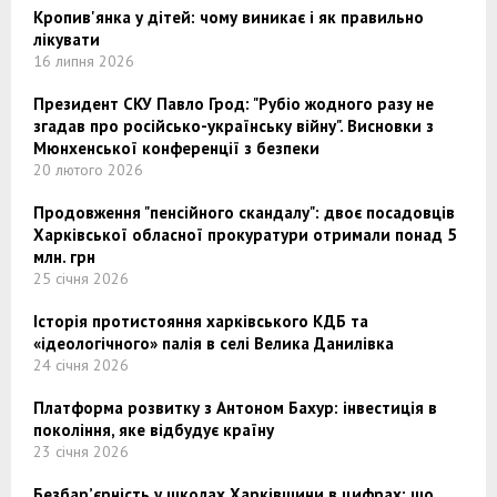
Кропив'янка у дітей: чому виникає і як правильно
лікувати
16 липня 2026
Президент СКУ Павло Грод: "Рубіо жодного разу не
згадав про російсько-українську війну". Висновки з
Мюнхенської конференції з безпеки
20 лютого 2026
Продовження "пенсійного скандалу": двоє посадовців
Харківської обласної прокуратури отримали понад 5
млн. грн
25 січня 2026
Історія протистояння харківського КДБ та
«ідеологічного» палія в селі Велика Данилівка
24 січня 2026
Платформа розвитку з Антоном Бахур: інвестиція в
покоління, яке відбудує країну
23 січня 2026
Безбар’єрність у школах Харківщини в цифрах: що