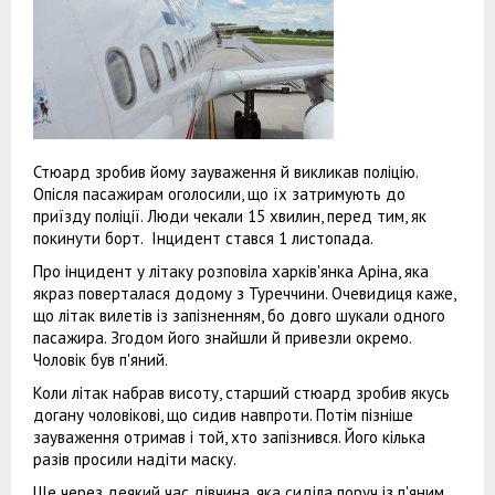
Стюард зробив йому зауваження й викликав поліцію.
Опісля пасажирам оголосили, що їх затримують до
приїзду поліції. Люди чекали 15 хвилин, перед тим, як
покинути борт. Інцидент стався 1 листопада.
Про інцидент у літаку розповіла харків'янка Аріна, яка
якраз поверталася додому з Туреччини. Очевидиця каже,
що літак вилетів із запізненням, бо довго шукали одного
пасажира. Згодом його знайшли й привезли окремо.
Чоловік був п'яний.
Коли літак набрав висоту, старший стюард зробив якусь
догану чоловікові, що сидив навпроти. Потім пізніше
зауваження отримав і той, хто запізнився. Його кілька
разів просили надіти маску.
Ще через деякий час дівчина, яка сиділа поруч із п'яним