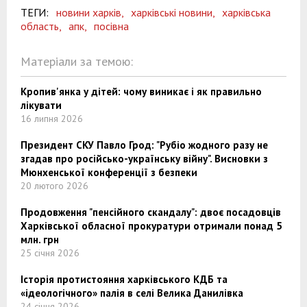
ТЕГИ:
новини харків,
харківські новини,
харківська
область,
апк,
посівна
Матеріали за темою:
Кропив'янка у дітей: чому виникає і як правильно
лікувати
16 липня 2026
Президент СКУ Павло Грод: "Рубіо жодного разу не
згадав про російсько-українську війну". Висновки з
Мюнхенської конференції з безпеки
20 лютого 2026
Продовження "пенсійного скандалу": двоє посадовців
Харківської обласної прокуратури отримали понад 5
млн. грн
25 січня 2026
Історія протистояння харківського КДБ та
«ідеологічного» палія в селі Велика Данилівка
24 січня 2026