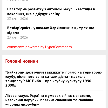
Платформа розвитку з Антоном Бахур: інвестиція в
покоління, яке відбудує країну
23 січня 2026
Безбар’єрність у школах Харківщини в цифрах: що
відомо
23 січня 2026
comments powered by HyperComments
Головні новини
"Байкерам дозволяли заїжджати прямо на територію
клубу, після чого вони катали дівчат навколо
танцполу": МС Риба – про клубну культуру 1990-
2000х
Лісова галузь України в умовах війни: сірі схеми,
незаконні порубки, пресинг силовиків та свавілля
«чорних лісорубів»