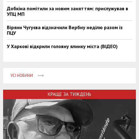
Добкіна помітили за новим заняттям: прислужував в
УПЦ МП
Віряни Чугуєва відзначили Вербну неділю разом із
ПЦУ
У Харкові відкрили головну ялинку міста (ВІДЕО)
УСІ НОВИНИ
КРАЩЕ ЗА ТИЖДЕНЬ