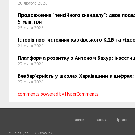
20 лютого 2026
Продовження "пенсійного скандалу": двоє поса
5 млн. грн
25 січня 2026
Історія протистояння харківського КДБ та «ідео
24 січня 2026
Платформа розвитку з Антоном Бахур: інвестиці
23 січня 2026
Безбар’єрність у школах Харківщини в цифрах:
23 січня 2026
comments powered by HyperComments
Новини
Політика
Грошi
Ми в соціальних мережах: