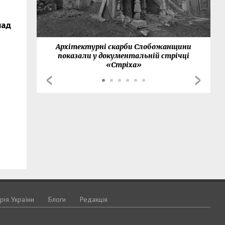
над
нки
Архітектурні скарби Слобожанщини
показали у документальній стрічці
«Стріха»
орія України
Блоги
Редакція