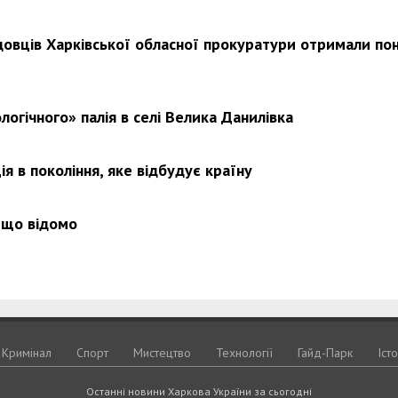
довців Харківської обласної прокуратури отримали по
Харковом ширяться добрі вчи
логічного» палія в селі Велика Данилівка
я в покоління, яке відбудує країну
 що відомо
Кримiнал
Спорт
Мистецтво
Технологiї
Гайд-Парк
Іст
Останні новини Харкова України за сьогодні