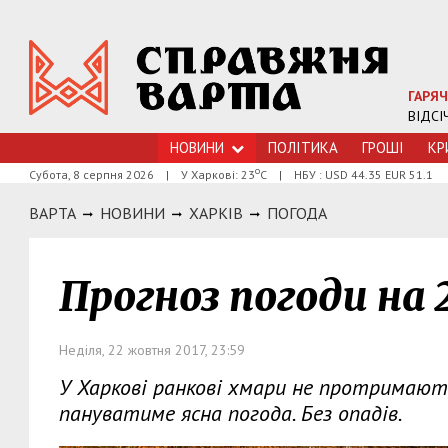
ГАРЯЧ
ВІДСІ
НОВИНИ
ПОЛІТИКА
ГРОШI
КР
о
Субота, 8 серпня 2026
|
У Харкові: 23
С
|
НБУ : USD 44.35 EUR 51.1
ВАРТА
НОВИНИ
ХАРКIВ
ПОГОДА
Прогноз погоди на 
Неділя, 22 жовтня 2017, 23:59
У Харкові ранкові хмари не протримаютьс
пануватиме ясна погода. Без опадів.