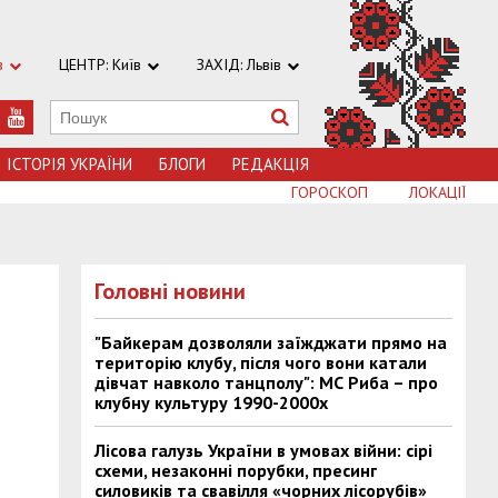
в
ЦЕНТР: Київ
ЗАХІД: Львів
ІСТОРІЯ УКРАЇНИ
БЛОГИ
РЕДАКЦІЯ
ГОРОСКОП
ЛОКАЦІЇ
Головні новини
"Байкерам дозволяли заїжджати прямо на
територію клубу, після чого вони катали
дівчат навколо танцполу": МС Риба – про
клубну культуру 1990-2000х
Лісова галузь України в умовах війни: сірі
схеми, незаконні порубки, пресинг
силовиків та свавілля «чорних лісорубів»