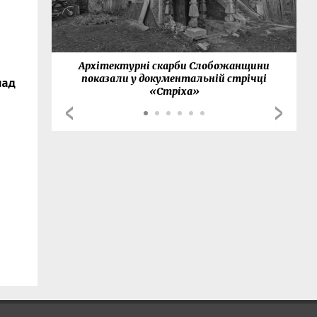
нки
Архітектурні скарби Слобожанщини
показали у документальній стрічці
над
«Стріха»