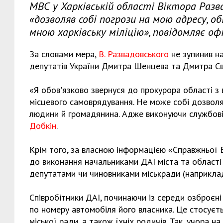
МВС у Харківській області Віктора Разва
«дозволяв собі погрози на мою адресу, о
мною харківську міліцію», повідомляє офі
За словами мера,
В. Развадовського
не зупинив н
депутатів України Дмитра Шенцева та Дмитра С
«Я обов'язково звернуся до прокурора області з
місцевого самоврядування. Не може собі дозволя
людини й громадянина. Адже виконуючи службові 
Добкін
.
Крім того, за власною інформацією «Справжньої 
до виконання начальниками ДАІ міста та област
депутатами чи чиновниками міськради (наприклад,
Співробітники ДАІ, починаючи із середи озброєн
по номеру автомобіля його власника. Це стосуєтьс
міської ради, а також їхніх родичів. Так, учора 