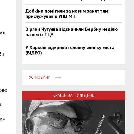
Добкіна помітили за новим заняттям:
прислужував в УПЦ МП
Віряни Чугуєва відзначили Вербну неділю
них
разом із ПЦУ
У Харкові відкрили головну ялинку міста
(ВІДЕО)
би
УСІ НОВИНИ
ове
КРАЩЕ ЗА ТИЖДЕНЬ
.
ти»