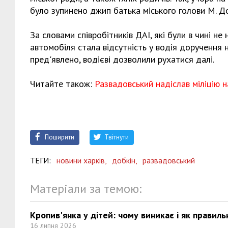
було зупинено джип батька міського голови М. До
За словами співробітників ДАІ, які були в чині 
автомобіля стала відсутність у водія доручення н
пред'явлено, водієві дозволили рухатися далі.
Читайте також:
Развадовський надіслав міліцію 
Поширити
Твітнути
ТЕГИ:
новини харків,
добкін,
развадовський
Матеріали за темою:
Кропив'янка у дітей: чому виникає і як правиль
16 липня 2026