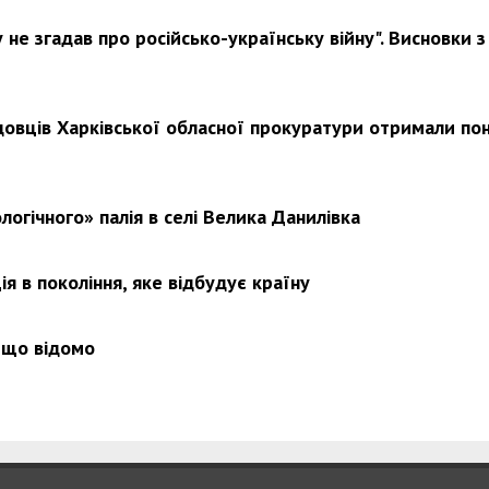
не згадав про російсько-українську війну". Висновки з
Харковом ширяться добрі вчи
довців Харківської обласної прокуратури отримали по
логічного» палія в селі Велика Данилівка
я в покоління, яке відбудує країну
 що відомо