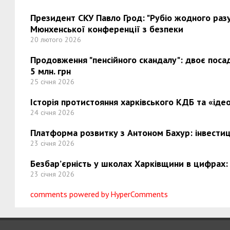
Президент СКУ Павло Грод: "Рубіо жодного разу 
Мюнхенської конференції з безпеки
20 лютого 2026
Продовження "пенсійного скандалу": двоє поса
5 млн. грн
25 січня 2026
Історія протистояння харківського КДБ та «ідео
24 січня 2026
Платформа розвитку з Антоном Бахур: інвестиці
23 січня 2026
Безбар’єрність у школах Харківщини в цифрах:
23 січня 2026
comments powered by HyperComments