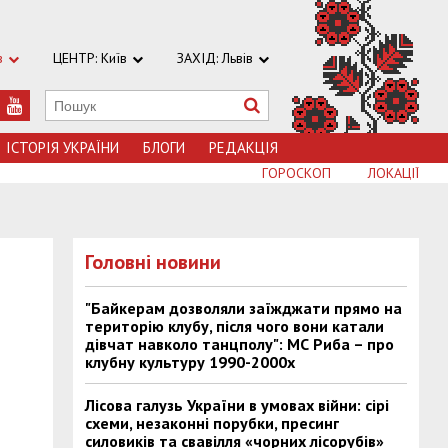
в
ЦЕНТР: Київ
ЗАХІД: Львів
ІСТОРІЯ УКРАЇНИ
БЛОГИ
РЕДАКЦІЯ
ГОРОСКОП
ЛОКАЦІЇ
Головні новини
"Байкерам дозволяли заїжджати прямо на
територію клубу, після чого вони катали
дівчат навколо танцполу": МС Риба – про
клубну культуру 1990-2000х
Лісова галузь України в умовах війни: сірі
схеми, незаконні порубки, пресинг
силовиків та свавілля «чорних лісорубів»