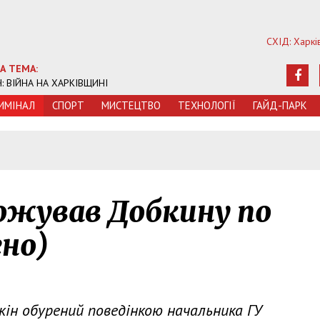
СХІД: Харкі
А ТЕМА:
Ч: ВІЙНА НА ХАРКІВЩИНІ
ИМIНАЛ
СПОРТ
МИСТЕЦТВО
ТЕХНОЛОГIЇ
ГАЙД-ПАРК
ожував Добкину по
но)
кін обурений поведінкою начальника ГУ