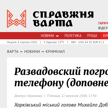
ГАРЯЧ
ВІДСІ
НОВИНИ
ПОЛІТИКА
ГРОШI
КР
о
Неділя, 9 серпня 2026
|
У Харкові: 23
С
|
НБУ : USD 44.35 EUR 51.1
ВАРТА
НОВИНИ
КРИМIНАЛ
Развадовский погр
телефону (доповне
Дмитро Стриженко | П'ятниця, 12 вересня 2008, 17:40
Харківський міський голова Михайло Доб