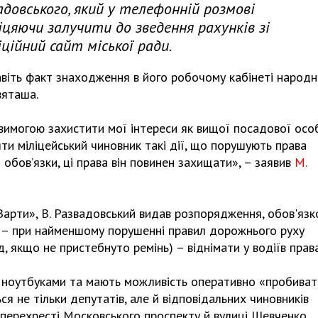
довського, який у телефонній розмові
біцяючи залучити до зведення рахунків зі
ційний сайт міської ради.
авіть факт знаходження в його робочому кабінеті народ
вяташа.
 вимогою захистити мої інтереси як вищої посадової осо
ти міліцейський чиновник такі дії, що порушують права
обов’язки, ці права він повинен захищати», – заявив
М.
Варти», В. Развадовський видав розпорядження, обов'язк
і – при найменшому порушенні правил дорожнього руху
 якщо не пристебнуто ремінь) – віднімати у водіїв права
і ноутбуками та мають можливість оперативно «пробива
я не тільки депутатів, але й відповідальних чиновників
на перехресті Московського проспекту й вулиці Шевченко