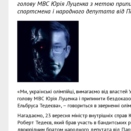
голову МВС Юрія Луценка з метою припи
спортсмена і народного депутата від Па
«Ми, українські олімпійці, вимагаємо від властей
голову МВС Юрія Луценка і припинити бездоказо
Ельбруса Тедеєва», – говориться в зверненні олімп
Нагадаємо, 23 вересня міністр внутрішніх справ
Роберт Тедеєв, який брав участь в бандитських р
двоюрідним братом народного депутата від Парті