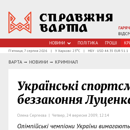
ГАРЯЧ
ВІДСІ
НОВИНИ
ПОЛІТИКА
ГРОШI
КР
о
П'ятниця, 7 серпня 2026
|
У Харкові: 23
С
|
НБУ : USD 44.35 EUR 51.1
ВАРТА
НОВИНИ
КРИМIНАЛ
Українські спорт
беззаконня Луценк
Олена Сергеєва | Четвер, 24 вересня 2009, 12:14
Олімпійські чемпіони України вимагають