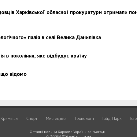
довців Харківської обласної прокуратури отримали по
логічного» палія в селі Велика Данилівка
я в покоління, яке відбудує країну
 що відомо
Кримiнал
Спорт
Мистецтво
Технологiї
Гайд-Парк
Іст
Останні новини Харкова України за сьогодні
© 2007-2026 varta.com.ua