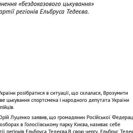
нення «бездоказового цькування»
ртії регіонів Ельбруса Тедеєва.
 України розібратися в ситуації, що склалася, Врозумити
ве цькування спортсмена і народного депутата України
ійців.
 Юрій Луценко заявив, що громадянин Російської Федерац
озборах в Голосіївському парку Києва, називає себе
ї регіонів Ельбруса Тедеєва.В свою чергу, Ельбрус Теде