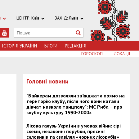
в
ЦЕНТР: Київ
ЗАХІД: Львів
ІСТОРІЯ УКРАЇНИ
БЛОГИ
РЕДАКЦІЯ
ГОРОСКОП
ЛОКАЦІЇ
Головні новини
"Байкерам дозволяли заїжджати прямо на
територію клубу, після чого вони катали
дівчат навколо танцполу": МС Риба – про
клубну культуру 1990-2000х
Лісова галузь України в умовах війни: сірі
схеми, незаконні порубки, пресинг
силовиків та свавілля «чорних лісорубів»