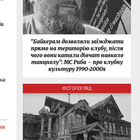
в.
"Байкерам дозволяли заїжджати
прямо на територію клубу, після
чого вони катали дівчат навколо
танцполу": МС Риба – про клубну
культуру 1990-2000х
 на
ФОТОПОГЛЯД
ія