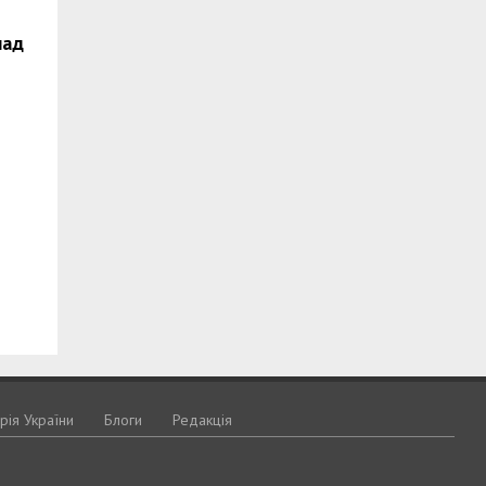
над
орія України
Блоги
Редакція