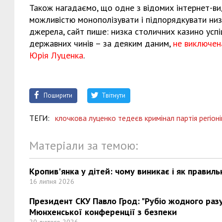
Також нагадаємо, що одне з відомих інтернет-вид
можливістю монополізувати і підпорядкувати низц
джерела, сайт пише: низка столичних казино усп
державних чинів – за деяким даним,
не виключен
Юрія Луценка
.
Поширити
Твітнути
ТЕГИ:
клочкова луценко тедеєв кримінал партія регіоні
Матеріали за темою:
Кропив'янка у дітей: чому виникає і як правиль
16 липня 2026
Президент СКУ Павло Грод: "Рубіо жодного разу 
Мюнхенської конференції з безпеки