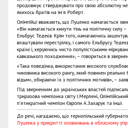
продовжує стверджувати про свою абсолютну непр
якихось братів на ім'я Роберт.
Олімпійці вважають, що Луценко намагається зви
«Він намагається кинути тінь на політичну силу –
Ельбрус Тедеєв. Крім того, намагаючись акцентув
влаштували перестрілку, і самого Ельбрусу Тедеє
країні і, керуючись чисто популістськими міркув
кавказького походження», – говориться в звернен
«Така поведінка, використання високого службов
чиновника високого рангу, який повинен реально
відьм», обираючи їх з політичних мотивів», – заяв
Під зверненням до українських властей підписал
триразова чемпіонка світу І.Мерлені, Олімпійськи
п'ятикратний чемпіон Європи А.Захарук та інші.
До речі, нагадаємо, що тернопільський губерна
Луценка у прикритті зловживань в обласному управ