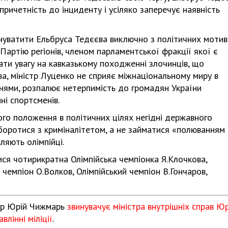
ичетність до інциденту і усіляко заперечує наявність
нуватити Ельбруса Тедєєва виключно з політичних мотиві
 Партію регіонів, членом парламентської фракції якої є
ати увагу на кавказькому походженні злочинців, що
ва, міністр Луценко не сприяє міжнаціональному миру в
аннями, розпалює нетерпимість до громадян України
ні спортсменів.
ого положення в політичних цілях негідні державного
 боротися з криміналітетом, а не займатися «полюванням
ляють олімпійці.
ися чотирикратна Олімпійська чемпіонка Я.Клочкова,
й чемпіон О.Волков, Олімпійський чемпіон В.Гончаров,
тор Юрій Чижмарь
звинувачує міністра внутрішніх справ Юр
лінні міліції
.