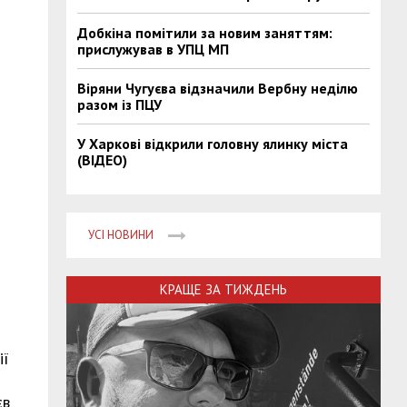
Добкіна помітили за новим заняттям:
прислужував в УПЦ МП
Віряни Чугуєва відзначили Вербну неділю
разом із ПЦУ
У Харкові відкрили головну ялинку міста
(ВІДЕО)
УСІ НОВИНИ
КРАЩЕ ЗА ТИЖДЕНЬ
ії
єв