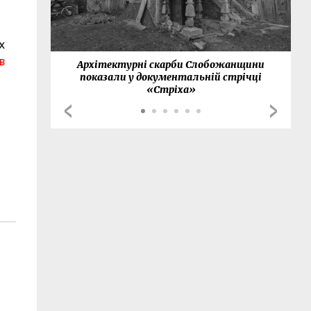
х
в
нки
Архітектурні скарби Слобожанщини
показали у документальній стрічці
«Стріха»