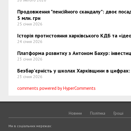
20 лютого 2026
Продовження "пенсійного скандалу": двоє поса
5 млн. грн
25 січня 2026
Історія протистояння харківського КДБ та «ідео
24 січня 2026
Платформа розвитку з Антоном Бахур: інвестиці
23 січня 2026
Безбар’єрність у школах Харківщини в цифрах:
23 січня 2026
comments powered by HyperComments
Новини
Політика
Грошi
Ми в соціальних мережах: