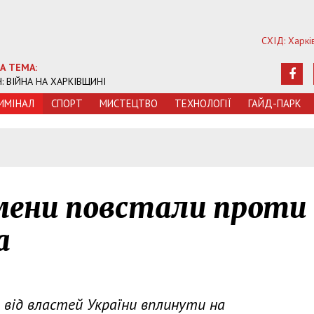
СХІД: Харкі
А ТЕМА:
Ч: ВІЙНА НА ХАРКІВЩИНІ
ИМIНАЛ
СПОРТ
МИСТЕЦТВО
ТЕХНОЛОГIЇ
ГАЙД-ПАРК
смени повстали проти
а
 від властей України вплинути на