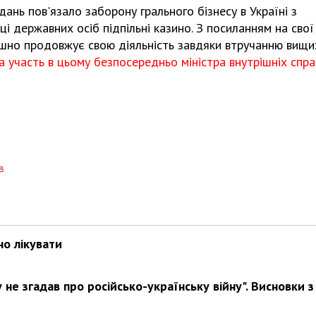
ань пов'язало заборону грального бізнесу в Україні з
і державних осіб підпільні казино. З посиланням на свої
ішно продовжує свою діяльність завдяки втручанню вищи
а участь в цьому безпосередньо міністра внутрішніх спра
Харковом ширяться добрі вчи
в
но лікувати
не згадав про російсько-українську війну". Висновки з