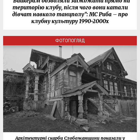
"Байкерам дозволяли заїжджати прямо на
територію клубу, після чого вони катали
дівчат навколо танцполу": МС Риба – про
клубну культуру 1990-2000х
ФОТОПОГЛЯД
Архітектурні скарби Слобожанщини показали у