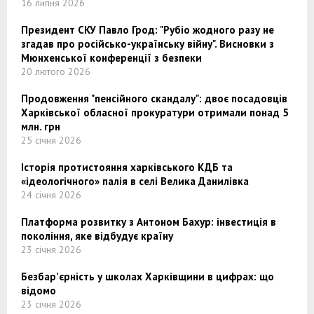
16 липня 2026
Президент СКУ Павло Грод: "Рубіо жодного разу не
згадав про російсько-українську війну". Висновки з
Мюнхенської конференції з безпеки
20 лютого 2026
Продовження "пенсійного скандалу": двоє посадовців
Харківської обласної прокуратури отримали понад 5
млн. грн
25 січня 2026
Історія протистояння харківського КДБ та
«ідеологічного» палія в селі Велика Данилівка
24 січня 2026
Платформа розвитку з Антоном Бахур: інвестиція в
покоління, яке відбудує країну
23 січня 2026
Безбар’єрність у школах Харківщини в цифрах: що
відомо
23 січня 2026