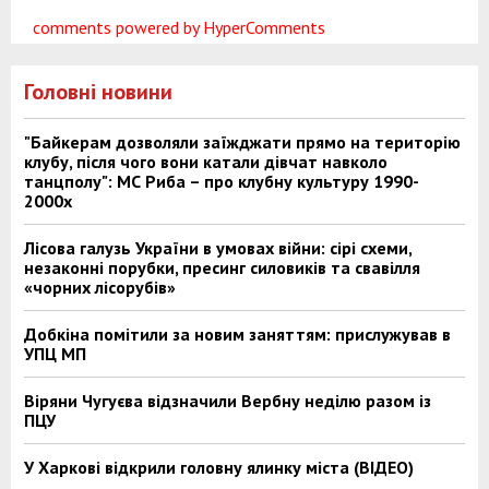
comments powered by HyperComments
Головні новини
"Байкерам дозволяли заїжджати прямо на територію
клубу, після чого вони катали дівчат навколо
танцполу": МС Риба – про клубну культуру 1990-
2000х
Лісова галузь України в умовах війни: сірі схеми,
незаконні порубки, пресинг силовиків та свавілля
«чорних лісорубів»
Добкіна помітили за новим заняттям: прислужував в
УПЦ МП
Віряни Чугуєва відзначили Вербну неділю разом із
ПЦУ
У Харкові відкрили головну ялинку міста (ВІДЕО)