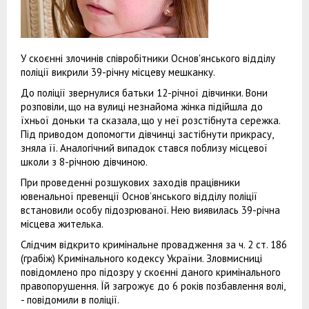
У скоєнні злочинів співробітники Основ'янського відділу
поліції викрили 39-річну місцеву мешканку.
До поліції звернулися батьки 12-річної дівчинки. Вони
розповіли, що на вулиці незнайома жінка підійшла до
їхньої доньки та сказала, що у неї розстібнута сережка.
Під приводом допомогти дівчинці застібнути прикрасу,
зняла її. Аналогічний випадок стався поблизу місцевої
школи з 8-річною дівчиною.
При проведенні розшукових заходів працівники
ювенальної превенції Основ’янського відділу поліції
встановили особу підозрюваної. Нею виявилась 39-річна
місцева жителька.
Слідчим відкрито кримінальне провадження за ч. 2 ст. 186
(грабіж) Кримінального кодексу України. Зловмисниці
повідомлено про підозру у скоєнні даного кримінального
правопорушення. Їй загрожує до 6 років позбавлення волі,
- повідомили в поліції.