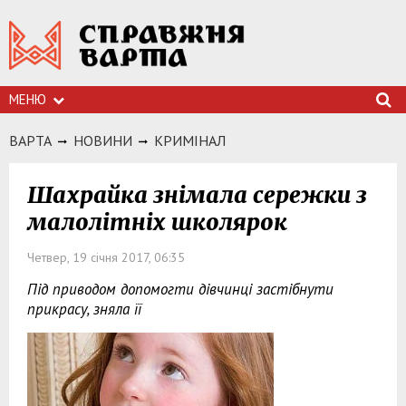
МЕНЮ
ВАРТА
НОВИНИ
КРИМIНАЛ
Шахрайка знімала сережки з
малолітніх школярок
Четвер, 19 січня 2017, 06:35
Під приводом допомогти дівчинці застібнути
прикрасу, зняла її