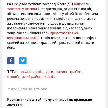
Раніше двоє хуліганів посеред білого дня
відібрали
телефон у дитини
. Нагадаємо, що, за даними поліції,
збільшилися випадки заволодіння у дітей їх особистими
речами, зокрема мобільними телефонами. Діти стають
жертвами зловмисників по дорозі до школи, при
поверненні з навчальних закладів, під час прогулянок
тощо. Часто невідомі соби
представляються
працівниками поліції
та під приводом того, що телефон
схожий на раніше викрадений, просять дітей віддати
його.
ТЕГИ:
новини харків,
діти,
школа,
грабіж,
основ'янський район,
харків
Матеріали за темою:
Кропив'янка у дітей: чому виникає і як правильно
лікувати