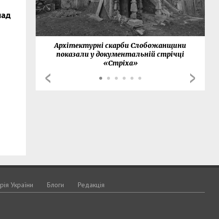
над
нки
Архітектурні скарби Слобожанщини
показали у документальній стрічці
«Стріха»
орія України
Блоги
Редакція