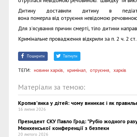
отруїлася невідомою речовиною. "Швидку" їй викл
Дитину доставили дитину в педіатр
вона померла від отруєння невідомою речовиною
Для з’ясування причин смерті, тіло дитини напра
Кримінальне провадження відкрили за п. 2 ч. 2 ст
Поширити
Твітнути
ТЕГИ:
новини харків,
кримінал,
отруєння,
харків
Матеріали за темою:
Кропив'янка у дітей: чому виникає і як правиль
16 липня 2026
Президент СКУ Павло Грод: "Рубіо жодного разу 
Мюнхенської конференції з безпеки
20 лютого 2026