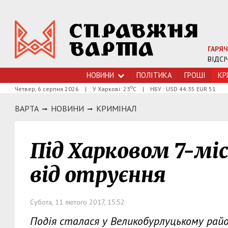
ГАРЯЧ
ВІДСІ
НОВИНИ
ПОЛІТИКА
ГРОШI
КР
о
Четвер, 6 серпня 2026
|
У Харкові: 23
С
|
НБУ : USD 44.35 EUR 51
ВАРТА
НОВИНИ
КРИМIНАЛ
Під Харковом 7-мі
від отруєння
Субота, 11 лютого 2017, 15:52
Подія сталася у Великобурлуцькому райо