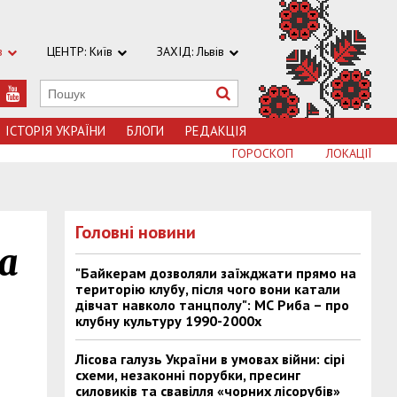
в
ЦЕНТР: Київ
ЗАХІД: Львів
ІСТОРІЯ УКРАЇНИ
БЛОГИ
РЕДАКЦІЯ
ГОРОСКОП
ЛОКАЦІЇ
Головні новини
а
"Байкерам дозволяли заїжджати прямо на
територію клубу, після чого вони катали
дівчат навколо танцполу": МС Риба – про
клубну культуру 1990-2000х
Лісова галузь України в умовах війни: сірі
схеми, незаконні порубки, пресинг
силовиків та свавілля «чорних лісорубів»