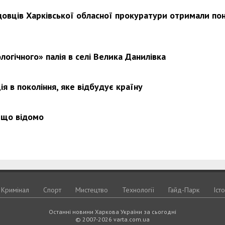
довців Харківської обласної прокуратури отримали по
Харковом ширяться добрі вчи
логічного» палія в селі Велика Данилівка
я в покоління, яке відбудує країну
 що відомо
Кримiнал
Спорт
Мистецтво
Технологiї
Гайд-Парк
Іст
Останні новини Харкова України за сьогодні
© 2007-2026 varta.com.ua