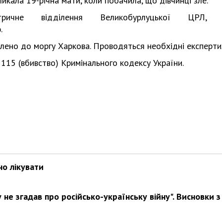
икала 19-річна мати, коли побачила, що дівчинці зле.
ичне відділення Великобурлуцької ЦРЛ, 
.
влено до моргу Харкова. Проводяться необхідні експерти
. 115 (вбивство) Кримінального кодексу України.
но лікувати
не згадав про російсько-українську війну". Висновки з