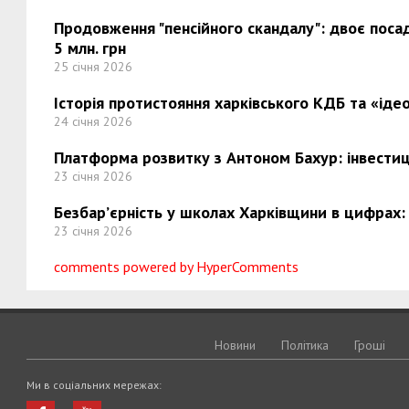
Продовження "пенсійного скандалу": двоє поса
5 млн. грн
25 січня 2026
Історія протистояння харківського КДБ та «ідео
24 січня 2026
Платформа розвитку з Антоном Бахур: інвестиці
23 січня 2026
Безбар’єрність у школах Харківщини в цифрах:
23 січня 2026
comments powered by HyperComments
Новини
Політика
Грошi
Ми в соціальних мережах: