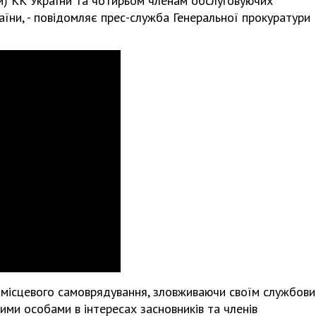
) КК України та чотирьом членам обслуговуючих
 України, - повідомляє прес-служба Генеральної прокуратури
 місцевого самоврядування, зловживаючи своїм службов
ми особами в інтересах засновників та членів