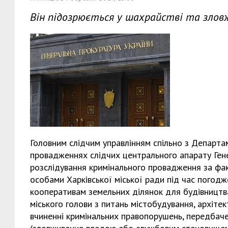
Він підозрюється у шахрайстві та зло
Головним слідчим управлінням спільно з Департа
провадженнях слідчих центрального апарату Гене
розслідування кримінального провадження за ф
особами Харківської міської ради під час погод
кооперативам земельних ділянок для будівництва
міського голови з питань містобудування, архітек
вчиненні кримінальних правопорушень, передбачених 