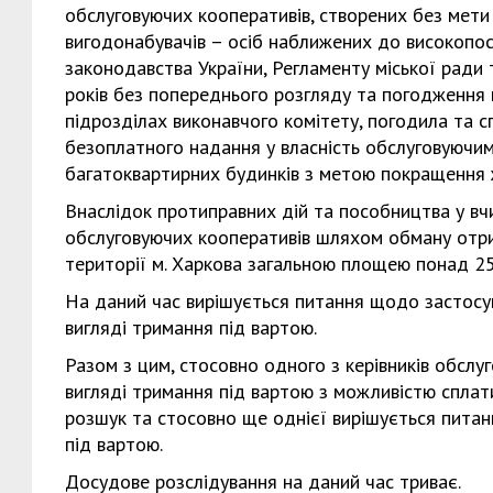
обслуговуючих кооперативів, створених без мети 
вигодонабувачів – осіб наближених до високопос
законодавства України, Регламенту міської ради
років без попереднього розгляду та погодження н
підрозділах виконавчого комітету, погодила та 
безоплатного надання у власність обслуговуючи
багатоквартирних будинків з метою покращення ж
Внаслідок протиправних дій та пособництва у вч
обслуговуючих кооперативів шляхом обману отрим
території м. Харкова загальною площею понад 25 
На даний час вирішується питання щодо застосу
вигляді тримання під вартою.
Разом з цим, стосовно одного з керівників обслу
вигляді тримання під вартою з можливістю сплати
розшук та стосовно ще однієї вирішується пита
під вартою.
Досудове розслідування на даний час триває.