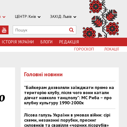
в
ЦЕНТР: Київ
ЗАХІД: Львів
ІСТОРІЯ УКРАЇНИ
БЛОГИ
РЕДАКЦІЯ
ГОРОСКОП
ЛОКАЦІЇ
Головні новини
"Байкерам дозволяли заїжджати прямо на
територію клубу, після чого вони катали
о
дівчат навколо танцполу": МС Риба – про
клубну культуру 1990-2000х
Лісова галузь України в умовах війни: сірі
схеми, незаконні порубки, пресинг
силовиків та свавілля «чорних лісорубів»