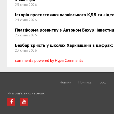
25 січня 2026
Історія протистояння харківського КДБ та «ідео
24 січня 2026
Платформа розвитку з Антоном Бахур: інвестиці
23 січня 2026
Безбар’єрність у школах Харківщини в цифрах:
23 січня 2026
comments powered by HyperComments
Новини
Політика
Грошi
Ми в соціальних мережах: