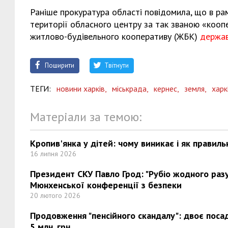
Раніше прокуратура області повідомила, що в ра
території обласного центру за так званою «кооп
житлово-будівельного кооперативу (ЖБК)
держа
Поширити
Твітнути
ТЕГИ:
новини харків,
міськрада,
кернес,
земля,
харк
Матеріали за темою:
Кропив'янка у дітей: чому виникає і як правиль
16 липня 2026
Президент СКУ Павло Грод: "Рубіо жодного разу 
Мюнхенської конференції з безпеки
20 лютого 2026
Продовження "пенсійного скандалу": двоє поса
5 млн. грн