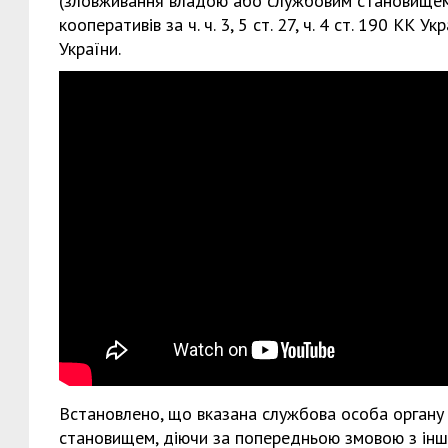
(зловживання владою або службовим становищем
кооперативів за ч. ч. 3, 5 ст. 27, ч. 4 ст. 190 КК
України.
Встановлено, що вказана службова особа органу
становищем, діючи за попередньою змовою з інши