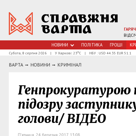
ГАРЯЧ
ВІДСІ
НОВИНИ
ПОЛІТИКА
ГРОШI
КР
о
Субота, 8 серпня 2026
|
У Харкові: 23
С
|
НБУ : USD 44.35 EUR 51.1
ВАРТА
НОВИНИ
КРИМIНАЛ
Генпрокуратурою 
підозру заступнику
голови/ ВІДЕО
П'ятниця, 24 березня 2017, 13:08