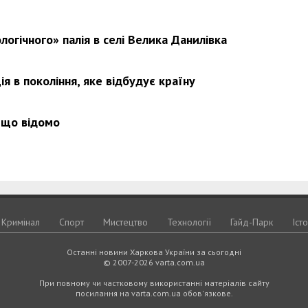
логічного» палія в селі Велика Данилівка
я в покоління, яке відбудує країну
 що відомо
Кримiнал
Спорт
Мистецтво
Технологiї
Гайд-Парк
Іст
Останні новини Харкова України за сьогодні
© 2007-2026 varta.com.ua
При повному чи частковому використанні матеріалів сайту
посилання на varta.com.ua обов'язкове.