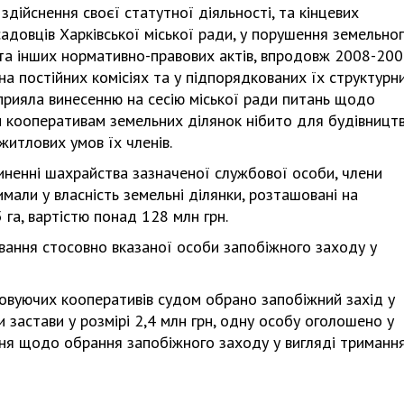
здійснення своєї статутної діяльності, та кінцевих
адовців Харківської міської ради, у порушення земельно
 та інших нормативно-правових актів, впродовж 2008-20
а постійних комісіях та у підпорядкованих їх структурн
Харковом ширяться добрі вчи
сприяла винесенню на сесію міської ради питань щодо
м кооперативам земельних ділянок нібито для будівницт
итлових умов їх членів.
иненні шахрайства зазначеної службової особи, члени
али у власність земельні ділянки, розташовані на
га, вартістю понад 128 млн грн.
вання стосовно вказаної особи запобіжного заходу у
говуючих кооперативів судом обрано запобіжний захід у
 застави у розмірі 2,4 млн грн, одну особу оголошено у
ння щодо обрання запобіжного заходу у вигляді триманн