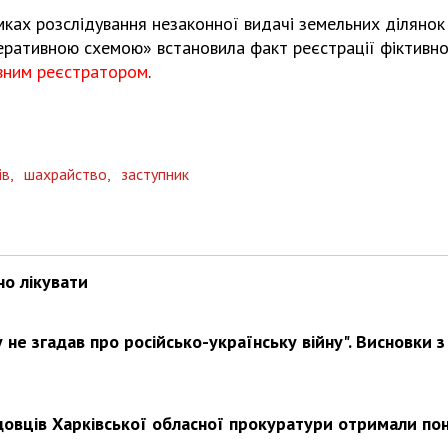
мках розслідування незаконної видачі земельних ділянок
еративною схемою» встановила факт реєстрації фіктивн
вним реєстратором
.
ів,
шахрайство,
заступник
но лікувати
не згадав про російсько-українську війну". Висновки з
довців Харківської обласної прокуратури отримали по