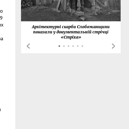
го
09
их
нки
Архітектурні скарби Слобожанщини
показали у документальній стрічці
«Стріха»
ва
я