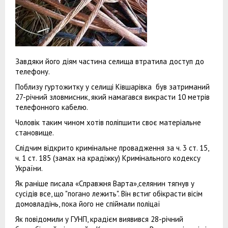
Завдяки його діям частина селища втратила доступ до
телефону.
Поблизу гуртожитку у селищі Ківшарівка був затриманий
27-річний зловмисник, який намагався викрасти 10 метрів
телефонного кабелю.
Чоловік таким чином хотів поліпшити своє матеріальне
становище.
Слідчим відкрито кримінальне провадження за ч. 3 ст. 15,
ч. 1 ст. 185 (замах на крадіжку) Кримінального кодексу
України.
Як раніше писала «Справжня Варта»,селянин тягнув у
сусідів все, що "погано лежить". Він встиг обікрасти вісім
домовладінь, пока його не спіймали поліцаї
Як повідомили у ГУНП, крадієм виявився 28-річний