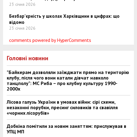
23 січня 2026
Безбар’єрність у школах Харківщини в цифрах: що
відомо
23 січня 2026
comments powered by HyperComments
Головні новини
"Байкерам дозволяли заїжджати прямо на територію
клубу, після чого вони катали дівчат навколо
танцполу": МС Риба – про клубну культуру 1990-
2000х
Лісова галузь України в умовах війни: сірі схеми,
незаконні порубки, пресинг силовиків та свавілля
«чорних лісорубів»
Добкіна помітили за новим заняттям: прислужував в
УПЦ МП