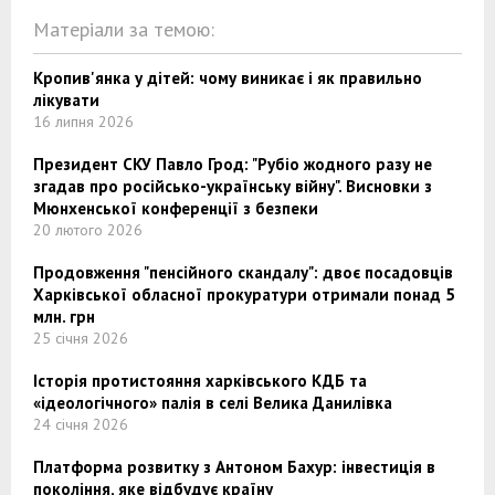
Матеріали за темою:
Кропив'янка у дітей: чому виникає і як правильно
лікувати
16 липня 2026
Президент СКУ Павло Грод: "Рубіо жодного разу не
згадав про російсько-українську війну". Висновки з
Мюнхенської конференції з безпеки
20 лютого 2026
Продовження "пенсійного скандалу": двоє посадовців
Харківської обласної прокуратури отримали понад 5
млн. грн
25 січня 2026
Історія протистояння харківського КДБ та
«ідеологічного» палія в селі Велика Данилівка
24 січня 2026
Платформа розвитку з Антоном Бахур: інвестиція в
покоління, яке відбудує країну