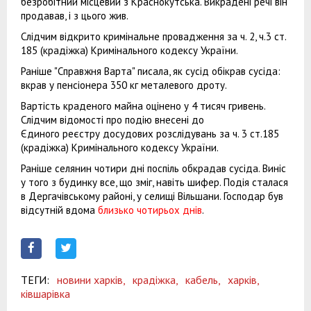
безробітний місцевий з Краснокутська. Викрадені речі він
продавав, і з цього жив.
Слідчим відкрито кримінальне провадження за ч. 2, ч.3 ст.
185 (крадіжка) Кримінального кодексу України.
Раніше "Cправжня Варта" писала, як сусід обікрав сусіда:
вкрав у пенсіонера 350 кг металевого дроту.
Вартість краденого майна оцінено у 4 тисяч гривень.
Слідчим відомості про подію внесені до
Єдиного реєстру досудових розслідувань за ч. 3 ст.185
(крадіжка) Кримінального кодексу України.
Раніше селянин чотири дні поспіль обкрадав сусіда. Виніс
у того з будинку все, що зміг, навіть шифер. Подія сталася
в Дергачівському районі, у селищі Вільшани. Господар був
відсутній вдома
близько чотирьох днів
.
ТЕГИ:
новини харків,
крадіжка,
кабель,
харків,
ківшарівка