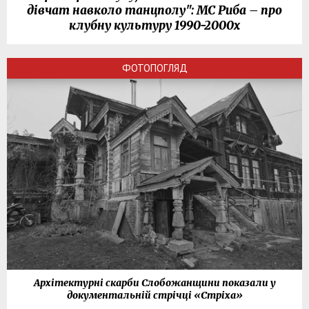
дівчат навколо танцполу": МС Риба – про
клубну культуру 1990-2000х
ФОТОПОГЛЯД
Архітектурні скарби Слобожанщини показали у
документальній стрічці «Стріха»