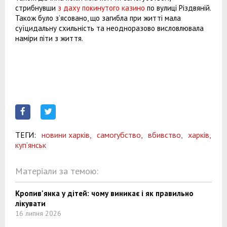
стрибнувши
з даху покинутого казино
по вулиці Різдвяній.
Також було з’ясовано, що загибла при житті мала
суїцидальну схильність та неодноразово висловлювала
наміри піти з життя.
ТЕГИ:
новини харків,
самогубство,
вбивство,
харків,
куп’янськ
Матеріали за темою:
Кропив'янка у дітей: чому виникає і як правильно
лікувати
16 липня 2026