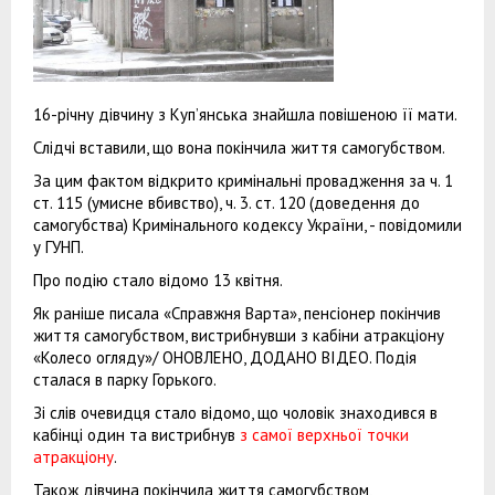
16-річну дівчину з Куп’янська знайшла повішеною її мати.
Слідчі вставили, що вона покінчила життя самогубством.
За цим фактом відкрито кримінальні провадження за ч. 1
ст. 115 (умисне вбивство), ч. 3. ст. 120 (доведення до
самогубства) Кримінального кодексу України, - повідомили
у ГУНП.
Про подію стало відомо 13 квітня.
Як раніше писала «Справжня Варта», пенсіонер покінчив
життя самогубством, вистрибнувши з кабіни атракціону
«Колесо огляду»/ ОНОВЛЕНО, ДОДАНО ВІДЕО. Подія
сталася в парку Горького.
Зі слів очевидця стало відомо, що чоловік знаходився в
кабінці один та вистрибнув
з самої верхньої точки
атракціону
.
Також дівчина покінчила життя самогубством,