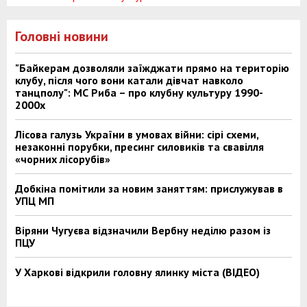
Головні новини
"Байкерам дозволяли заїжджати прямо на територію
клубу, після чого вони катали дівчат навколо
танцполу": МС Риба – про клубну культуру 1990-
2000х
Лісова галузь України в умовах війни: сірі схеми,
незаконні порубки, пресинг силовиків та свавілля
«чорних лісорубів»
Добкіна помітили за новим заняттям: прислужував в
УПЦ МП
Віряни Чугуєва відзначили Вербну неділю разом із
ПЦУ
У Харкові відкрили головну ялинку міста (ВІДЕО)