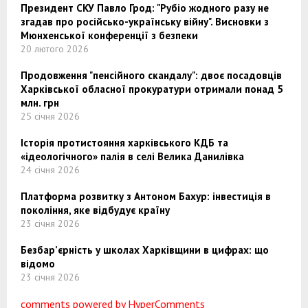
Президент СКУ Павло Грод: "Рубіо жодного разу не
згадав про російсько-українську війну". Висновки з
Мюнхенської конференції з безпеки
20 лютого 2026
Продовження "пенсійного скандалу": двоє посадовців
Харківської обласної прокуратури отримали понад 5
млн. грн
25 січня 2026
Історія протистояння харківського КДБ та
«ідеологічного» палія в селі Велика Данилівка
24 січня 2026
Платформа розвитку з Антоном Бахур: інвестиція в
покоління, яке відбудує країну
23 січня 2026
Безбар’єрність у школах Харківщини в цифрах: що
відомо
23 січня 2026
comments powered by HyperComments