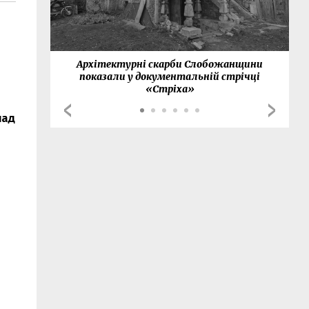
нки
Архітектурні скарби Слобожанщини
показали у документальній стрічці
«Стріха»
над