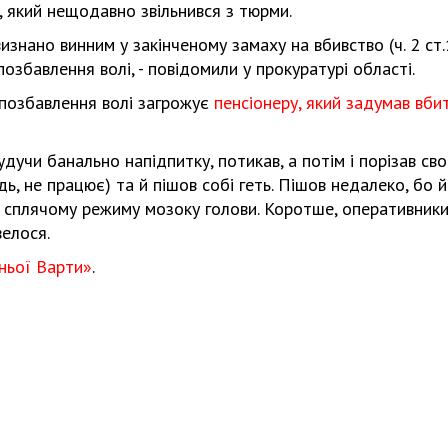
 який нещодавно звільнився з тюрми.
изнано винним у закінченому замаху на вбивство (ч. 2 ст.
позбавлення волі, - повідомили у прокуратурі області.
 позбавлення волі загрожує
пенсіонеру, який задумав вби
удучи банально напідпитку, потикав, а потім і порізав св
ь, не працює) та й пішов собі геть. Пішов недалеко, бо й
ияє сплячому режиму мозоку голови. Коротше, оперативник
велося.
ньої Варти»
.