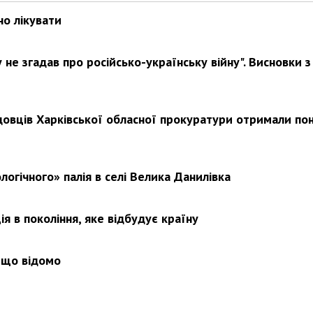
но лікувати
не згадав про російсько-українську війну". Висновки з
Харковом ширяться добрі вчи
довців Харківської обласної прокуратури отримали по
логічного» палія в селі Велика Данилівка
я в покоління, яке відбудує країну
 що відомо