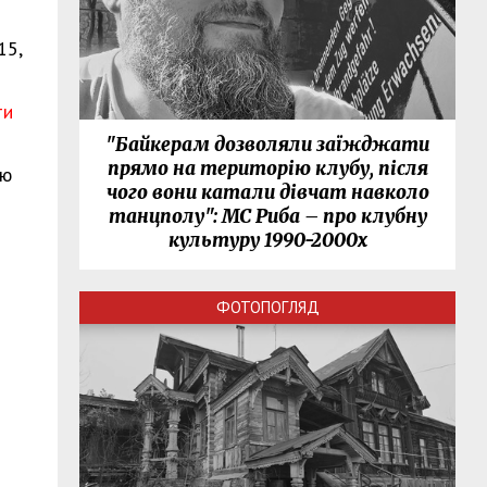
15,
ти
"Байкерам дозволяли заїжджати
прямо на територію клубу, після
ою
чого вони катали дівчат навколо
танцполу": МС Риба – про клубну
и
культуру 1990-2000х
ФОТОПОГЛЯД