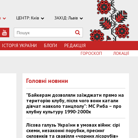
в
ЦЕНТР: Київ
ЗАХІД: Львів
ІСТОРІЯ УКРАЇНИ
БЛОГИ
РЕДАКЦІЯ
ГОРОСКОП
ЛОКАЦІЇ
Головні новини
"Байкерам дозволяли заїжджати прямо на
територію клубу, після чого вони катали
дівчат навколо танцполу": МС Риба – про
клубну культуру 1990-2000х
Лісова галузь України в умовах війни: сірі
схеми, незаконні порубки, пресинг
силовиків та свавілля «чорних лісорубів»