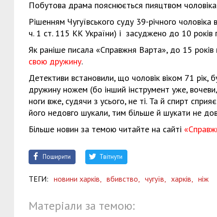
Побутова драма пояснюється пияцтвом чоловіка,
Рішенням Чугуївського суду 39-річного чоловіка в
ч. 1 ст. 115 КК України) і засуджено до 10 років 
Як раніше писала «Справжня Варта», до 15 років
свою дружину
.
Детективи встановили, що чоловік віком 71 рік, б
дружину ножем (бо інший інструмент уже, вочевид
ноги вже, судячи з усього, не ті. Та й спирт спр
його недовго шукали, тим більше й шукати не до
Більше новин за темою читайте на сайті
«Справж
Поширити
Твітнути
ТЕГИ:
новини харків,
вбивство,
чугуїв,
харків,
ніж
Матеріали за темою: