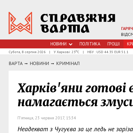
ГАРЯЧ
ВІДСІ
НОВИНИ
ПОЛІТИКА
ГРОШI
КР
о
Субота, 8 серпня 2026
|
У Харкові: 23
С
|
НБУ : USD 44.35 EUR 51.1
ВАРТА
НОВИНИ
КРИМIНАЛ
Харків'яни готові
намагається змус
П'ятниця, 23 червня 2017, 15:34
Неадекват з Чугуєва за це ледь не заріза