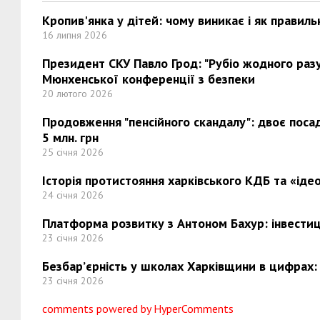
Кропив'янка у дітей: чому виникає і як правиль
16 липня 2026
Президент СКУ Павло Грод: "Рубіо жодного разу 
Мюнхенської конференції з безпеки
20 лютого 2026
Продовження "пенсійного скандалу": двоє поса
5 млн. грн
25 січня 2026
Історія протистояння харківського КДБ та «ідео
24 січня 2026
Платформа розвитку з Антоном Бахур: інвестиці
23 січня 2026
Безбар’єрність у школах Харківщини в цифрах:
23 січня 2026
comments powered by HyperComments