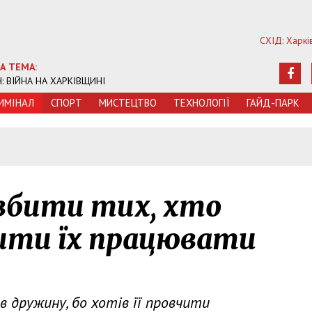
СХІД: Харкі
А ТЕМА:
Ч: ВІЙНА НА ХАРКІВЩИНІ
ИМIНАЛ
СПОРТ
МИСТЕЦТВО
ТЕХНОЛОГIЇ
ГАЙД-ПАРК
 вбити тих, хто
ити їх працювати
в дружину, бо хотів її провчити