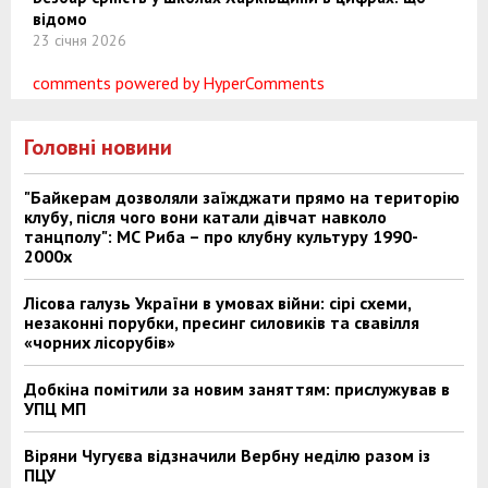
відомо
23 січня 2026
comments powered by HyperComments
Головні новини
"Байкерам дозволяли заїжджати прямо на територію
клубу, після чого вони катали дівчат навколо
танцполу": МС Риба – про клубну культуру 1990-
2000х
Лісова галузь України в умовах війни: сірі схеми,
незаконні порубки, пресинг силовиків та свавілля
«чорних лісорубів»
Добкіна помітили за новим заняттям: прислужував в
УПЦ МП
Віряни Чугуєва відзначили Вербну неділю разом із
ПЦУ