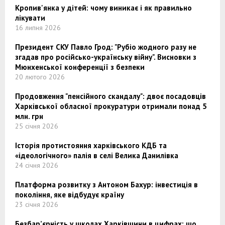
Кропив'янка у дітей: чому виникає і як правильно
лікувати
16 липня 2026
Президент СКУ Павло Грод: "Рубіо жодного разу не
згадав про російсько-українську війну". Висновки з
Мюнхенської конференції з безпеки
20 лютого 2026
Продовження "пенсійного скандалу": двоє посадовців
Харківської обласної прокуратури отримали понад 5
млн. грн
25 січня 2026
Історія протистояння харківського КДБ та
«ідеологічного» палія в селі Велика Данилівка
24 січня 2026
Платформа розвитку з Антоном Бахур: інвестиція в
покоління, яке відбудує країну
23 січня 2026
Безбар’єрність у школах Харківщини в цифрах: що