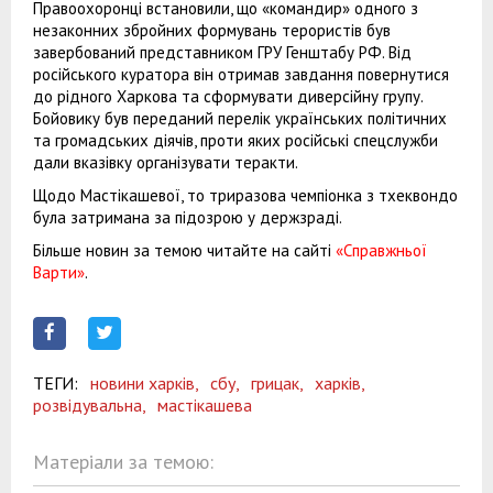
Правоохоронці встановили, що «командир» одного з
незаконних збройних формувань терористів був
завербований представником ГРУ Генштабу РФ. Від
російського куратора він отримав завдання повернутися
до рідного Харкова та сформувати диверсійну групу.
Бойовику був переданий перелік українських політичних
та громадських діячів, проти яких російські спецслужби
дали вказівку організувати теракти.
Щодо Мастікашевої, то триразова чемпіонка з тхеквондо
була затримана за підозрою у держзраді.
Більше новин за темою читайте на сайті
«Справжньої
Варти»
.
ТЕГИ:
новини харків,
сбу,
грицак,
харків,
розвідувальна,
мастікашева
Матеріали за темою: