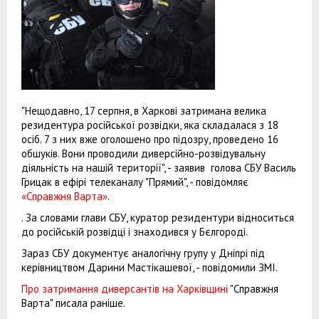
"Нещодавно, 17 серпня, в Харкові затримана велика
резидентура російської розвідки, яка складалася з 18
осіб. 7 з них вже оголошено про підозру, проведено 16
обшуків. Вони проводили диверсійно-розвідувальну
діяльність на нашій території", - заявив голова СБУ Василь
Грицак в ефірі телеканалу "Прямий", - повідомляє
«Справжня Варта»
.
. За словами глави СБУ, куратор резидентури відноситься
до російській розвідці і знаходився у Бєлгороді.
Зараз СБУ документує аналогічну групу у Дніпрі під
керівництвом Дарини Мастікашевої, - повідомили ЗМІ.
Про затримання диверсантів на Харківщині
"Справжня
Варта" писала раніше.