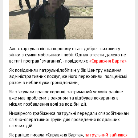
Але стартував він на першому етапі добре - вихопив у
жінки з сумки мобільники і побіг. Однак втекти далеко не
встиг і програв "змагання", - повідомляє
«Справжня Варта»
.
Як повідомили патрульні,побіг він у бік Центру надання
адміністративних послуг, же його перехопили поліцейські
разом з небайдужи громадянами,
Як з`ясували правоохоронці, затриманий чоловік раніше
вже мав проблеми з законом та відбував покарання в
місцях позбавлення волі за подібні дії.
Ймовірного грабіжника патрульні передали співробітникам
слідчо-оперативної групи для проведення подальших
слідчих дій.
Як раніше писала «Справжня Варта»,
патрульний зайнявся