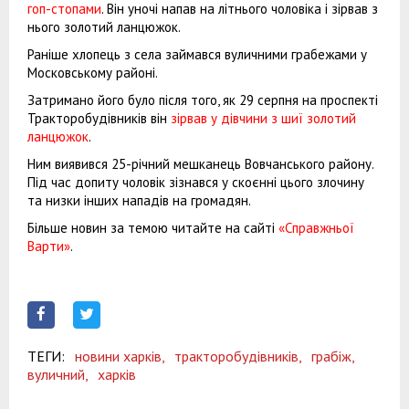
гоп-стопами
. Він уночі напав на літнього чоловіка і зірвав з
нього золотий ланцюжок.
Раніше хлопець з села займався вуличними грабежами у
Московському районі.
Затримано його було після того, як 29 серпня на проспекті
Тракторобудівників він
зірвав у дівчини з шиї золотий
ланцюжок
.
Ним виявився 25-річний мешканець Вовчанського району.
Під час допиту чоловік зізнався у скоєнні цього злочину
та низки інших нападів на громадян.
Більше новин за темою читайте на сайті
«Справжньої
Варти»
.
ТЕГИ:
новини харків,
тракторобудівників,
грабіж,
вуличний,
харків