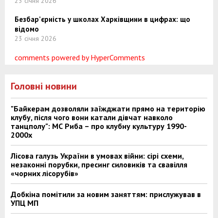
23 січня 2026
Безбар’єрність у школах Харківщини в цифрах: що
відомо
23 січня 2026
comments powered by HyperComments
Головні новини
"Байкерам дозволяли заїжджати прямо на територію
клубу, після чого вони катали дівчат навколо
танцполу": МС Риба – про клубну культуру 1990-
2000х
Лісова галузь України в умовах війни: сірі схеми,
незаконні порубки, пресинг силовиків та свавілля
«чорних лісорубів»
Добкіна помітили за новим заняттям: прислужував в
УПЦ МП