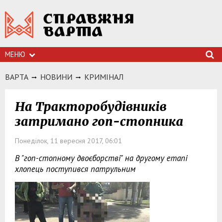
МЕНЮ
ВАРТА
НОВИНИ
КРИМIНАЛ
На Тракторобудівників
затримано гоп-стопника
Понеділок, 11 вересня 2017, 06:01
В "гоп-стопному двоєборстві" на другому етапі
хлопець поступився патрульним