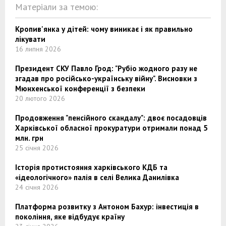
Матеріали за темою:
Кропив'янка у дітей: чому виникає і як правильно
лікувати
16 липня 2026
Президент СКУ Павло Грод: "Рубіо жодного разу не
згадав про російсько-українську війну". Висновки з
Мюнхенської конференції з безпеки
20 лютого 2026
Продовження "пенсійного скандалу": двоє посадовців
Харківської обласної прокуратури отримали понад 5
млн. грн
25 січня 2026
Історія протистояння харківського КДБ та
«ідеологічного» палія в селі Велика Данилівка
24 січня 2026
Платформа розвитку з Антоном Бахур: інвестиція в
покоління, яке відбудує країну