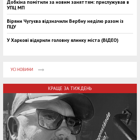
Добкіна помітили за новим заняттям: прислужував в
УПЦ МП
Віряни Чугуєва відзначили Вербну неділю разом із
ПЦУ
У Харкові відкрили головну ялинку міста (ВІДЕО)
УСІ НОВИНИ
КРАЩЕ ЗА ТИЖДЕНЬ