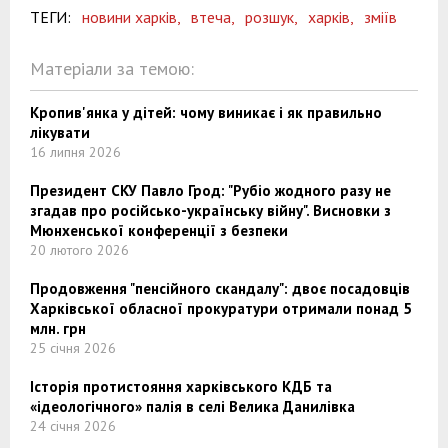
ТЕГИ:
новини харків,
втеча,
розшук,
харків,
зміїв
Матеріали за темою:
Кропив'янка у дітей: чому виникає і як правильно
лікувати
16 липня 2026
Президент СКУ Павло Грод: "Рубіо жодного разу не
згадав про російсько-українську війну". Висновки з
Мюнхенської конференції з безпеки
20 лютого 2026
Продовження "пенсійного скандалу": двоє посадовців
Харківської обласної прокуратури отримали понад 5
млн. грн
25 січня 2026
Історія протистояння харківського КДБ та
«ідеологічного» палія в селі Велика Данилівка
24 січня 2026