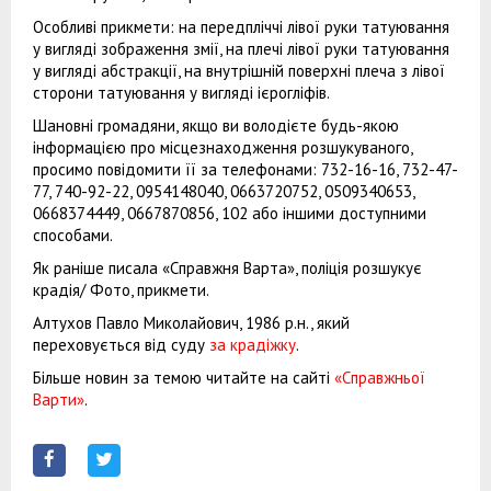
Особливі прикмети: на передпліччі лівої руки татуювання
у вигляді зображення змії, на плечі лівої руки татуювання
у вигляді абстракції, на внутрішній поверхні плеча з лівої
сторони татуювання у вигляді ієрогліфів.
Шановні громадяни, якщо ви володієте будь-якою
інформацією про місцезнаходження розшукуваного,
просимо повідомити її за телефонами: 732-16-16, 732-47-
77, 740-92-22, 0954148040, 0663720752, 0509340653,
0668374449, 0667870856, 102 або іншими доступними
способами.
Як раніше писала «Справжня Варта», поліція розшукує
крадія/ Фото, прикмети.
Алтухов Павло Миколайович, 1986 р.н., який
переховується від суду
за крадіжку
.
Більше новин за темою читайте на сайті
«Справжньої
Варти»
.