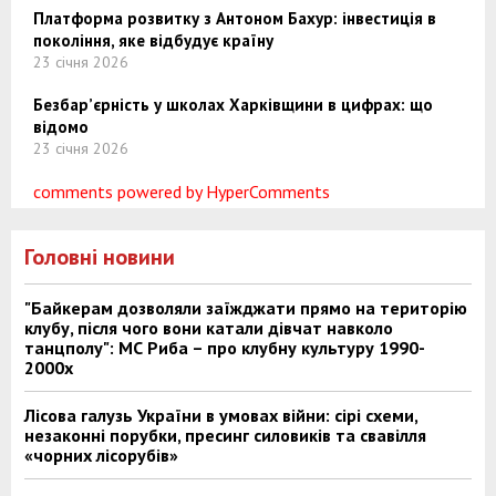
Платформа розвитку з Антоном Бахур: інвестиція в
покоління, яке відбудує країну
23 січня 2026
Безбар’єрність у школах Харківщини в цифрах: що
відомо
23 січня 2026
comments powered by HyperComments
Головні новини
"Байкерам дозволяли заїжджати прямо на територію
клубу, після чого вони катали дівчат навколо
танцполу": МС Риба – про клубну культуру 1990-
2000х
Лісова галузь України в умовах війни: сірі схеми,
незаконні порубки, пресинг силовиків та свавілля
«чорних лісорубів»