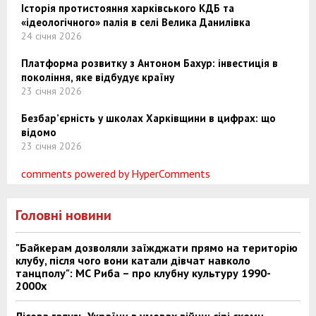
Історія протистояння харківського КДБ та
«ідеологічного» палія в селі Велика Данилівка
24 січня 2026
Платформа розвитку з Антоном Бахур: інвестиція в
покоління, яке відбудує країну
23 січня 2026
Безбар’єрність у школах Харківщини в цифрах: що
відомо
23 січня 2026
comments powered by HyperComments
Головні новини
"Байкерам дозволяли заїжджати прямо на територію
клубу, після чого вони катали дівчат навколо
танцполу": МС Риба – про клубну культуру 1990-
2000х
Лісова галузь України в умовах війни: сірі схеми,