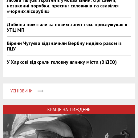
незаконні порубки, пресинг силовиків та свавілля
«чорних лісорубів»
Добкіна помітили за новим заняттям: прислужував в
УПЦ МП
Віряни Чугуєва відзначили Вербну неділю разом із
ПЦУ
У Харкові відкрили головну ялинку міста (ВІДЕО)
УСІ НОВИНИ
КРАЩЕ ЗА ТИЖДЕНЬ