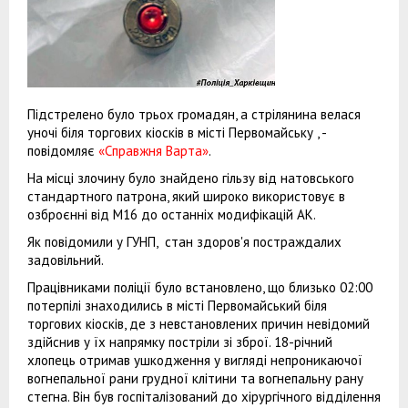
Підстрелено було трьох громадян, а стрілянина велася
уночі біля торгових кіосків в місті Первомайську , -
повідомляє
«Справжня Варта»
.
На місці злочину було знайдено гільзу від натовського
стандартного патрона, який широко використовує в
озброєнні від М16 до останніх модифікацій АК.
Як повідомили у ГУНП, стан здоров'я постраждалих
задовільний.
Працівниками поліції було встановлено, що близько 02:00
потерпілі знаходились в місті Первомайський біля
торгових кіосків, де з невстановлених причин невідомий
здійснив у їх напрямку постріли зі зброї. 18-річний
хлопець отримав ушкодження у вигляді непроникаючої
вогнепальної рани грудної клітини та вогнепальну рану
стегна. Він був госпіталізований до хірургічного відділення