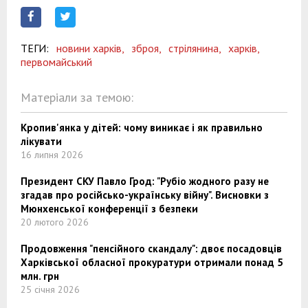
ТЕГИ:
новини харків,
зброя,
стрілянина,
харків,
первомайський
Матеріали за темою:
Кропив'янка у дітей: чому виникає і як правильно
лікувати
16 липня 2026
Президент СКУ Павло Грод: "Рубіо жодного разу не
згадав про російсько-українську війну". Висновки з
Мюнхенської конференції з безпеки
20 лютого 2026
Продовження "пенсійного скандалу": двоє посадовців
Харківської обласної прокуратури отримали понад 5
млн. грн
25 січня 2026