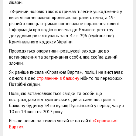
лікарні.
28-річний чоловік також отримав тілесне ушкодження у
вигляді вогнепальної проникаючої рани стегна, а 19-
річний хлопець отримав вогнепальне поранення голені.
Інформація про подію внесена до Єдиного реєстру
досудових розслідувань за ч. 4 ст. 296 (хуліганство)
Кримінального кодексу України.
Проводяться оперативні-розшукові заходи щодо
встановлення та затримання особи, яка скоїла даний
злочин.
Як раніше писала «Справжня Варта», поліції не вистачає
одного відео
стрілянини з балкону
нібито по перехожих.
Потрібні свідки.
Поліцією встановлюються свідки та особи, що
постраждали від хуліганських дій, а саме пострілів з
балкону будинку 54 по вулиці Пушкінській у період часу з
10 по 14 жовтня 2017 року.
Більше новин за темою читайте на сайті
«Справжньої
Варти»
.