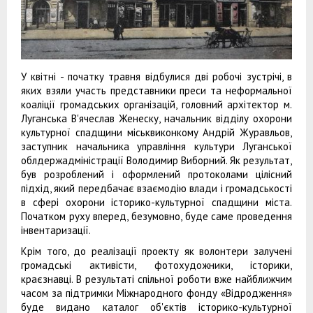
У квітні - початку травня відбулися дві робочі зустрічі, в
яких взяли участь представники преси та неформальної
коаліції громадських організацій, головний архітектор м.
Луганська В'ячеслав Женеску, начальник відділу охорони
культурної спадщини міськвиконкому Андрій Журавльов,
заступник начальника управління культури Луганської
облдержадміністрації Володимир Виборний. Як результат,
був розроблений і оформлений протоколами цілісний
підхід, який передбачає взаємодію влади і громадськості
в сфері охорони історико-культурної спадщини міста.
Початком руху вперед, безумовно, буде саме проведення
інвентаризації.
Крім того, до реалізації проекту як волонтери залучені
громадські активісти, фотохудожники, історики,
краєзнавці. В результаті спільної роботи вже найближчим
часом за підтримки Міжнародного фонду «Відродження»
буде видано каталог об'єктів історико-культурної