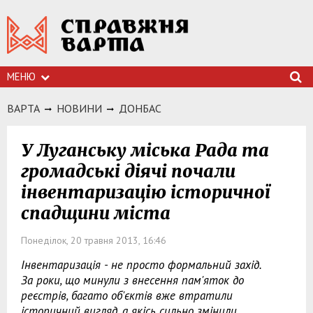
МЕНЮ
ВАРТА
НОВИНИ
ДОНБАС
У Луганську міська Рада та
громадські діячі почали
інвентаризацію історичної
спадщини міста
Понеділок, 20 травня 2013, 16:46
Інвентаризація - не просто формальний захід.
За роки, що минули з внесення пам'яток до
реєстрів, багато об'єктів вже втратили
історичний вигляд, а якісь сильно змінили