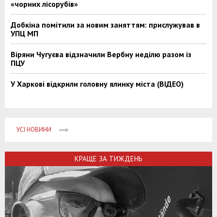
«чорних лісорубів»
Добкіна помітили за новим заняттям: прислужував в
УПЦ МП
Віряни Чугуєва відзначили Вербну неділю разом із
ПЦУ
У Харкові відкрили головну ялинку міста (ВІДЕО)
УСІ НОВИНИ
КРАЩЕ ЗА ТИЖДЕНЬ