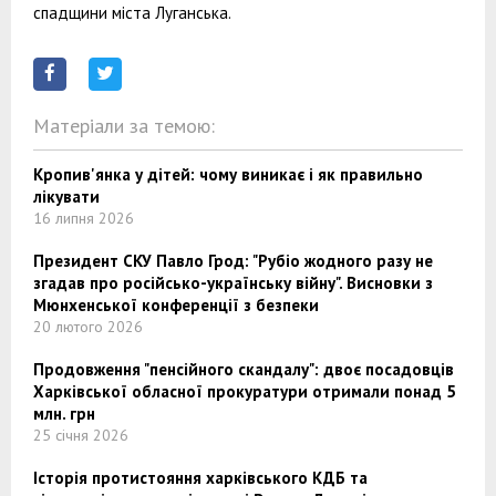
спадщини міста Луганська.
Матеріали за темою:
Кропив'янка у дітей: чому виникає і як правильно
лікувати
16 липня 2026
Президент СКУ Павло Грод: "Рубіо жодного разу не
згадав про російсько-українську війну". Висновки з
Мюнхенської конференції з безпеки
20 лютого 2026
Продовження "пенсійного скандалу": двоє посадовців
Харківської обласної прокуратури отримали понад 5
млн. грн
25 січня 2026
Історія протистояння харківського КДБ та