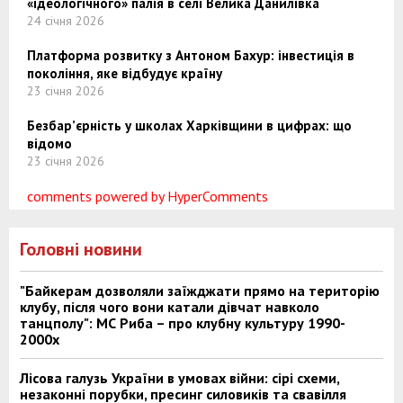
«ідеологічного» палія в селі Велика Данилівка
24 січня 2026
Платформа розвитку з Антоном Бахур: інвестиція в
покоління, яке відбудує країну
23 січня 2026
Безбар’єрність у школах Харківщини в цифрах: що
відомо
23 січня 2026
comments powered by HyperComments
Головні новини
"Байкерам дозволяли заїжджати прямо на територію
клубу, після чого вони катали дівчат навколо
танцполу": МС Риба – про клубну культуру 1990-
2000х
Лісова галузь України в умовах війни: сірі схеми,
незаконні порубки, пресинг силовиків та свавілля