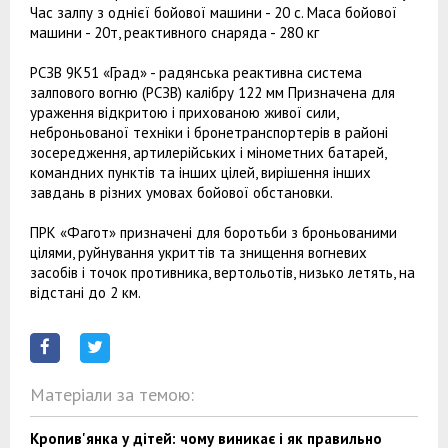
Час залпу з однієї бойової машини - 20 с. Маса бойової
машини - 20т, реактивного снаряда - 280 кг
РСЗВ 9К51 «Град» - радянська реактивна система
залпового вогню (РСЗВ) калібру 122 мм Призначена для
ураження відкритою і прихованою живої сили,
неброньованої техніки і бронетранспортерів в районі
зосередження, артилерійських і мінометних батарей,
командних пунктів та інших цілей, вирішення інших
завдань в різних умовах бойової обстановки.
ПРК «Фагот» призначені для боротьби з броньованими
цілями, руйнування укриттів та знищення вогневих
засобів і точок противника, вертольотів, низько летять, на
відстані до 2 км.
Матеріали за темою:
Кропив'янка у дітей: чому виникає і як правильно