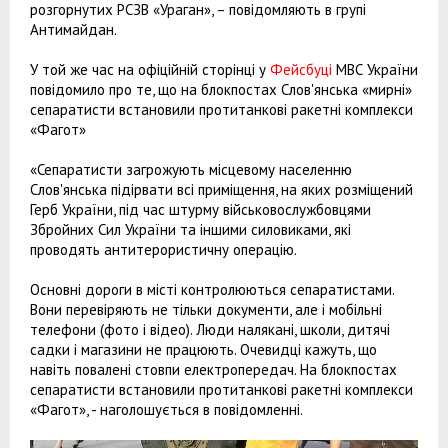
розгорнутих РСЗВ «Ураган», – повідомляють в групі
Антимайдан.
У той же час на офіційній сторінці у
Фейсбуці
МВС України
повідомило про те, що на блокпостах Слов'янська «мирні»
сепаратисти встановили протитанкові ракетні комплекси
«Фагот»
«Сепаратисти загрожують місцевому населенню
Слов'янська підірвати всі приміщення, на яких розміщений
Герб України, під час штурму військовослужбовцями
Збройних Сил України та іншими силовиками, які
проводять антитерористичну операцію.
Основні дороги в місті контролюються сепаратистами.
Вони перевіряють не тільки документи, але і мобільні
телефони (фото і відео). Люди налякані, школи, дитячі
садки і магазини не працюють. Очевидці кажуть, що
навіть повалені стовпи електропередач. На блокпостах
сепаратисти встановили протитанкові ракетні комплекси
«Фагот», - наголошується в повідомленні.