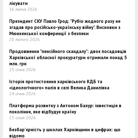
лікувати
16 липня 2026
Президент СКУ Павло Грод: "Рубіо жодного разу не
згадав про російсько-українську війну". Висновки з
Мюнхенської конференції з безпеки
20 лютого 2026
Продовження "пенсійного скандалу": двоє посадовців
Харківської обласної прокуратури отримали понад 5
млн. грн
25 січня 2026
Історія протистояння харківського КДБ та
«ідеологічного» палія в селі Велика Данилівка
24 січня 2026
Платформа розвитку з Антоном Бахур: інвестиція в
покоління, яке відбудує країну
23 січня 2026
Безбар’єрність у школах Харківщини в цифрах: що
відомо