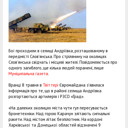
Бої проходили в селищі Андріївка, розташованому в
передмісті Слов'янська. Про стрілянину на околицях
Слов'янська свідчать і місцеві жителі. Повідомляється про
одного загиблого, ще кілька людей поранені, пише
Муніципальна газета
.
Вранці 8 травня в
Твіттері
Євромайдана з'явилася
інформація про те, що в районі селища Андріївка
розгортаються артилерія і РЗСО «Град».
«На далеких околицях міста чути гул пересувається
бронетехніки. Над горою Карачун злітають сигнальні
ракети. Над містом літає безпілотник. На кордоні
Харківської та Донецької областей відзначені 9