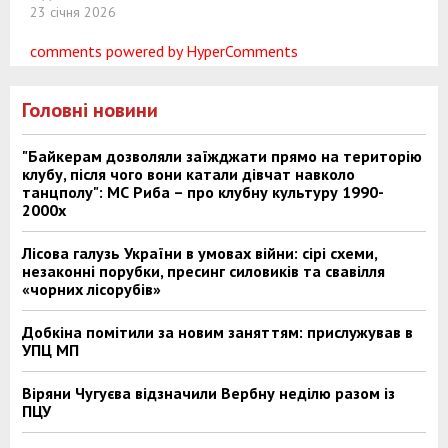
23 січня 2026
comments powered by HyperComments
Головні новини
"Байкерам дозволяли заїжджати прямо на територію
клубу, після чого вони катали дівчат навколо
танцполу": МС Риба – про клубну культуру 1990-
2000х
Лісова галузь України в умовах війни: сірі схеми,
незаконні порубки, пресинг силовиків та свавілля
«чорних лісорубів»
Добкіна помітили за новим заняттям: прислужував в
УПЦ МП
Віряни Чугуєва відзначили Вербну неділю разом із
ПЦУ