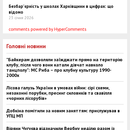
Безбар’єрність у школах Харківщини в цифрах: що
відомо
23 січня 2026
comments powered by HyperComments
Головні новини
"Байкерам дозволяли заїжджати прямо на територію
клубу, після чого вони катали дівчат навколо
танцполу": МС Риба – про клубну культуру 1990-
2000х
Лісова галузь України в умовах війни: сірі схеми,
незаконні порубки, пресинг силовиків та свавілля
«чорних лісорубів»
Добкіна помітили за новим заняттям: прислужував в
УПЦ МП
Віряни Чугуєва відзначили Вербну неділю разом із