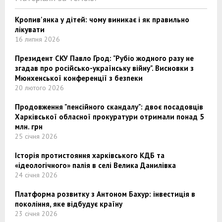
Кропив'янка у дітей: чому виникає і як правильно
лікувати
16 липня 2026
Президент СКУ Павло Грод: "Рубіо жодного разу не
згадав про російсько-українську війну". Висновки з
Мюнхенської конференції з безпеки
20 лютого 2026
Продовження "пенсійного скандалу": двоє посадовців
Харківської обласної прокуратури отримали понад 5
млн. грн
25 січня 2026
Історія протистояння харківського КДБ та
«ідеологічного» палія в селі Велика Данилівка
24 січня 2026
Платформа розвитку з Антоном Бахур: інвестиція в
покоління, яке відбудує країну
23 січня 2026