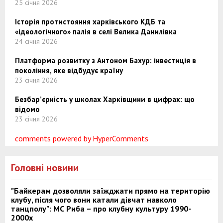
25 січня 2026
Історія протистояння харківського КДБ та
«ідеологічного» палія в селі Велика Данилівка
24 січня 2026
Платформа розвитку з Антоном Бахур: інвестиція в
покоління, яке відбудує країну
23 січня 2026
Безбар’єрність у школах Харківщини в цифрах: що
відомо
23 січня 2026
comments powered by HyperComments
Головні новини
"Байкерам дозволяли заїжджати прямо на територію
клубу, після чого вони катали дівчат навколо
танцполу": МС Риба – про клубну культуру 1990-
2000х