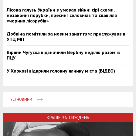
Лісова галузь України в умовах війни: сірі схеми,
незаконні порубки, пресинг силовиків та свавілля
«чорних лісорубів»
Добкіна помітили за новим заняттям: прислужував в
УПЦ МП
Віряни Чугуєва відзначили Вербну неділю разом із
ПЦУ
У Харкові відкрили головну ялинку міста (ВІДЕО)
УСІ НОВИНИ
КРАЩЕ ЗА ТИЖДЕНЬ