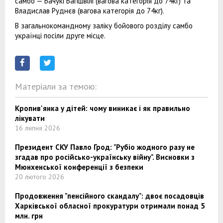
самбо — Бачукі Багішвілі (вагова категорія до 74кг) та
Владислав Руднєв (вагова категорія до 74кг).
В загальнокомандному заліку бойового розділу самбо
українці посіли друге місце.
Матеріали за темою:
Кропив'янка у дітей: чому виникає і як правильно
лікувати
16 липня 2026
Президент СКУ Павло Грод: "Рубіо жодного разу не
згадав про російсько-українську війну". Висновки з
Мюнхенської конференції з безпеки
20 лютого 2026
Продовження "пенсійного скандалу": двоє посадовців
Харківської обласної прокуратури отримали понад 5
млн. грн