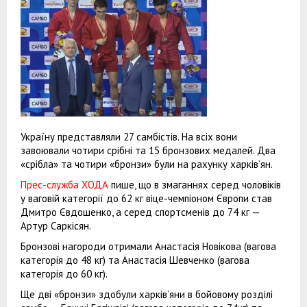
Україну представляли 27 самбістів. На всіх вони
завоювали чотири срібні та 15 бронзових медалей. Два
«срібла» та чотири «бронзи» були на рахунку харків’ян.
Прес-служба ХОДА
пише, що в змаганнях серед чоловіків
у ваговій категорії до 62 кг віце-чемпіоном Європи став
Дмитро Євдошенко, а серед спортсменів до 74 кг —
Артур Саркісян.
Бронзові нагороди отримали Анастасія Новікова (вагова
категорія до 48 кг) та Анастасія Шевченко (вагова
категорія до 60 кг).
Ще дві «бронзи» здобули харків’яни в бойовому розділі