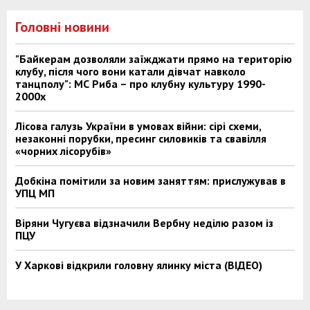
Головні новини
"Байкерам дозволяли заїжджати прямо на територію
клубу, після чого вони катали дівчат навколо
танцполу": МС Риба – про клубну культуру 1990-
2000х
Лісова галузь України в умовах війни: сірі схеми,
незаконні порубки, пресинг силовиків та свавілля
«чорних лісорубів»
Добкіна помітили за новим заняттям: прислужував в
УПЦ МП
Віряни Чугуєва відзначили Вербну неділю разом із
ПЦУ
У Харкові відкрили головну ялинку міста (ВІДЕО)