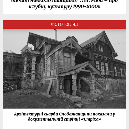
дівчат навколо танцполу": МС Риба – про
клубну культуру 1990-2000х
ФОТОПОГЛЯД
Архітектурні скарби Слобожанщини показали у
документальній стрічці «Стріха»