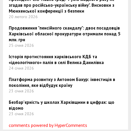
згадав про російсько-українську війну". Висновки з
Мюнхенської конференції з безпеки
20 лютого 2026
Продовження "пенсійного скандалу": двоє посадовців
Харківської обласної прокуратури отримали понад 5
млн. грн
25 січня 2026
Історія протистояння харківського КДБ та
«ідеологічного» палія в селі Велика Данилівка
24 січня 2026
Платформа розвитку з Антоном Бахур: інвестиція в
покоління, яке відбудує країну
23 січня 2026
Безбар’єрність у школах Харківщини в цифрах: що
відомо
23 січня 2026
comments powered by HyperComments