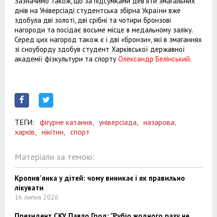
Зазначимо також, що за підсумками дев’яти змагальних
днів на Універсіаді студентська збірна України вже
здобула дві золоті, дві срібні та чотири бронзові
нагороди та посідає восьме місце в медальному заліку.
Серед цих нагород також є і дві «бронзи», які в змаганнях
зі сноуборду здобув студент Харківської державної
академії фізкультури та спорту
Олександр Белінський
.
ТЕГИ:
фігурне катання,
універсіада,
назарова,
харків,
нікітин,
спорт
Матеріали за темою:
Кропив'янка у дітей: чому виникає і як правильно
лікувати
16 липня 2026
Президент СКУ Павло Грод: "Рубіо жодного разу не