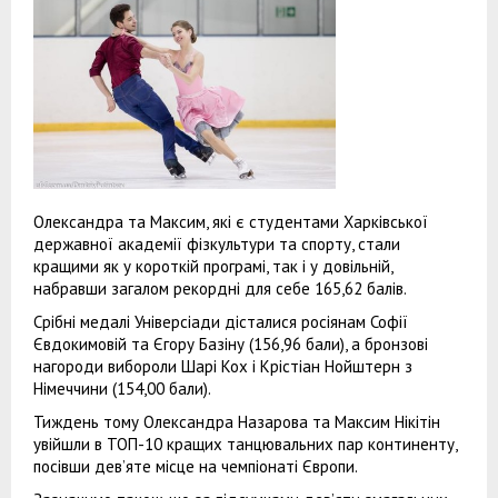
Олександра та Максим, які є студентами Харківської
державної академії фізкультури та спорту, стали
кращими як у короткій програмі, так і у довільній,
набравши загалом рекордні для себе 165,62 балів.
Срібні медалі Універсіади дісталися росіянам Софії
Євдокимовій та Єгору Базіну (156,96 бали), а бронзові
нагороди вибороли Шарі Кох і Крістіан Нойштерн з
Німеччини (154,00 бали).
Тиждень тому Олександра Назарова та Максим Нікітін
увійшли в ТОП-10 кращих танцювальних пар континенту,
посівши дев’яте місце на чемпіонаті Європи.