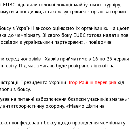
 EUBC відвідали головні локації майбутнього турніру,
имуться поєдинки, а також зустрілися з організаторами
ксу в Україні і високо оцінюємо їх організацію. На цьом
вка до чемпіонату. Зі свого боку EUBC готова надати пов
освідом з українськими партнерами», - повідомив
и серед чоловіків - Харків прийматиме з 16 по 25 червня
 світу. Під час змагань буде розіграно ліцензії на
ністрації Президента України
Ігор Райнін перевірив
хід
вропи з боксу.
вав на питанні забезпечення безпеки учасників змагань 
ну антитерористичну охорону. «Маємо діяти на
ської конфедерації боксу щодо проведення чемпіонату