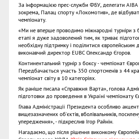
За інформацією прес-служби ФБУ, делегати AIBA і
зокрема, Палац спорту «Локомотив», де відбуват
чемпіонату.
«Ми не вперше проводимо міжнародні турніри з бо
етапі я дуже задоволений тим, як триває підгото
необхідну підтримку і поділитися європейським д
виконавчий директор EUBC Олександр Єгоров.
Континентальний турнір з боксу - чемпіонат Європ
Передбачається участь 350 спортсменів з 44 країн
чемпіонат світу в 10 категоріях.
Як раніше писала «Справжня Варта», голова Адмі
підготовки до проведення в Україні чемпіонату Є
Глава Адміністрації Президента особливо акценту
вищезазначених об’єктів, вболівальників, посиле
упередження», - підкреслив Ігор Райнін.
Нагадаємо, що після рішення виконкому Європей