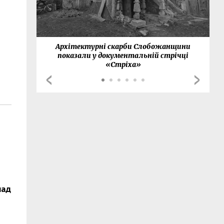
нки
Архітектурні скарби Слобожанщини
показали у документальній стрічці
«Стріха»
над