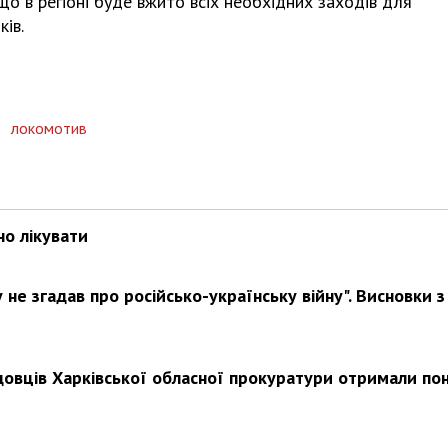
 що в регіоні буде вжито всіх необхідних заходів для
ів.
Харковом ширяться добрі вчи
,
локомотив
но лікувати
не згадав про російсько-українську війну". Висновки з
довців Харківської обласної прокуратури отримали по