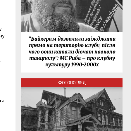
у
ну
"Байкерам дозволяли заїжджати
прямо на територію клубу, після
чого вони катали дівчат навколо
танцполу": МС Риба – про клубну
.
культуру 1990-2000х
ФОТОПОГЛЯД
та