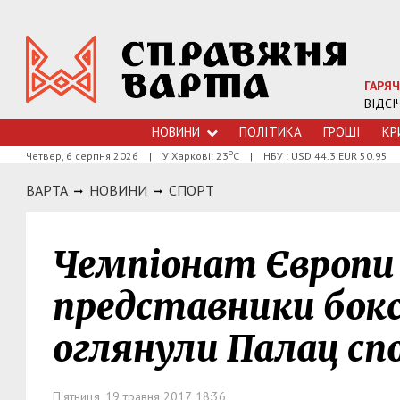
ГАРЯЧ
ВІДСІ
НОВИНИ
ПОЛІТИКА
ГРОШI
КР
о
Четвер, 6 серпня 2026
|
У Харкові: 23
С
|
НБУ : USD 44.3 EUR 50.95
ВАРТА
НОВИНИ
СПОРТ
Чемпіонат Європи з
представники бокс
оглянули Палац с
П'ятниця, 19 травня 2017, 18:36