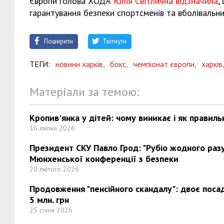
Європи голова ХОДА
Юлія Світлична відзначила
,
гарантування безпеки спортсменів та вболівальник
Поширити
Твітнути
ТЕГИ:
новини харків,
бокс,
чемпіонат європи,
харків
Матеріали за темою:
Кропив'янка у дітей: чому виникає і як правиль
16 липня 2026
Президент СКУ Павло Грод: "Рубіо жодного разу 
Мюнхенської конференції з безпеки
20 лютого 2026
Продовження "пенсійного скандалу": двоє поса
5 млн. грн
25 січня 2026