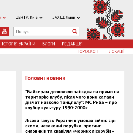
в
ЦЕНТР: Київ
ЗАХІД: Львів
ІСТОРІЯ УКРАЇНИ
БЛОГИ
РЕДАКЦІЯ
ГОРОСКОП
ЛОКАЦІЇ
Головні новини
"Байкерам дозволяли заїжджати прямо на
територію клубу, після чого вони катали
дівчат навколо танцполу": МС Риба – про
клубну культуру 1990-2000х
Лісова галузь України в умовах війни: сірі
схеми, незаконні порубки, пресинг
силовиків та свавілля «чорних лісорубів»