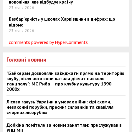
покоління, яке відбудує країну
23 січня 2026
Безбар’єрність у школах Харківщини в цифрах: що
відомо
23 січня 2026
comments powered by HyperComments
Головні новини
"Байкерам дозволяли заїжджати прямо на територію
клубу, після чого вони катали дівчат навколо
танцполу": МС Риба – про клубну культуру 1990-
2000х
Лісова галузь України в умовах війни: сірі схеми,
незаконні порубки, пресинг силовиків та свавілля
«чорних лісорубів»
Добкіна помітили за новим заняттям: прислужував в
УПЦ МП