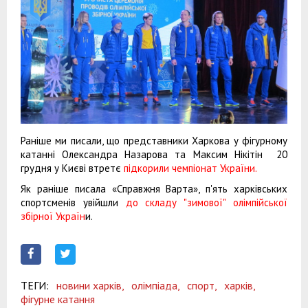
Раніше ми писали, що представники Харкова у фігурному
катанні Олександра Назарова та Максим Нікітін 20
грудня у Києві втретє
підкорили чемпіонат України.
Як раніше писала «Справжня Варта», п'ять харківських
спортсменів увійшли
до складу "зимової" олімпійської
збірної Україн
и.
ТЕГИ:
новини харків,
олімпіада,
спорт,
харків,
фігурне катання