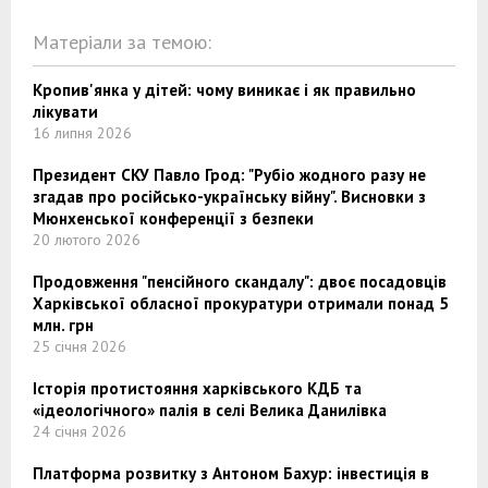
Матеріали за темою:
Кропив'янка у дітей: чому виникає і як правильно
лікувати
16 липня 2026
Президент СКУ Павло Грод: "Рубіо жодного разу не
згадав про російсько-українську війну". Висновки з
Мюнхенської конференції з безпеки
20 лютого 2026
Продовження "пенсійного скандалу": двоє посадовців
Харківської обласної прокуратури отримали понад 5
млн. грн
25 січня 2026
Історія протистояння харківського КДБ та
«ідеологічного» палія в селі Велика Данилівка
24 січня 2026
Платформа розвитку з Антоном Бахур: інвестиція в